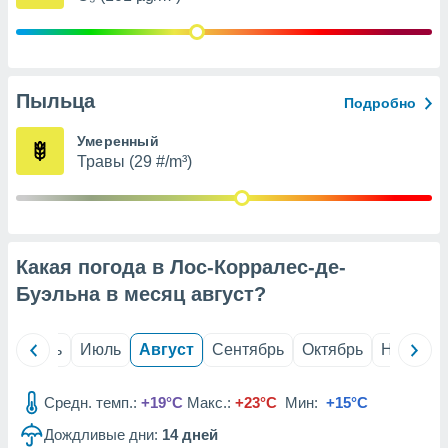
с помощью
или
данных из
чников,
и
вование
Пыльца
Подробно
ие
Умеренный
х данных
Травы (29 #/m³)
контента.
ные
и
ция
м
Какая погода в Лос-Корралес-де-
я
Буэльна в месяц
август
?
рованная
нтент,
й
Июнь
Июль
Август
Сентябрь
Октябрь
Ноябрь
е
сти рекламы
Средн. темп.:
+19°C
Макс.:
+23°C
Мин:
+15°C
ие сведения
и и
Дождливые дни:
14
дней