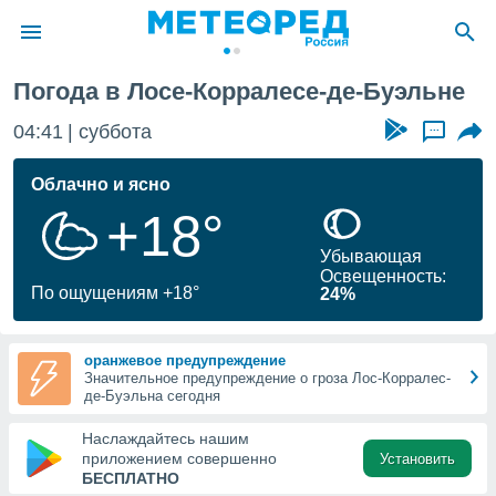
Погода в Лосе-Корралесе-де-Буэльне
ие о
циальности
04:41
суббота
...
oda.com
)
Облачно и ясно
+18°
алами,
тировать
Убывающая
ество
Освещенность:
яемой
По ощущениям +18°
24%
. Вы можете
ступ к этому
используя
оранжевое предупреждение
едующих
Значительное предупреждение о гроза Лос-Корралес-
де-Буэльна сегодня
файлы
Наслаждайтесь нашим
олучить
приложением совершенно
Установить
й доступ
БЕСПЛАТНО