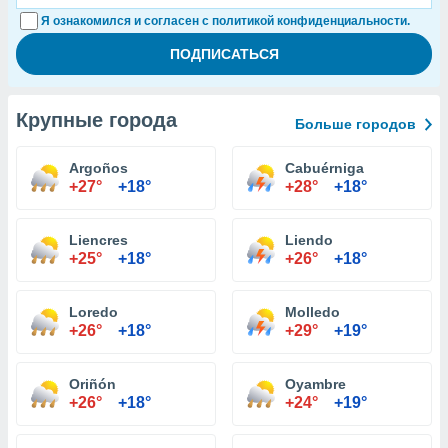
Я ознакомился и согласен с политикой конфиденциальности.
Крупные города
Больше городов
Argoños
Cabuérniga
+27°
+18°
+28°
+18°
Liencres
Liendo
+25°
+18°
+26°
+18°
Loredo
Molledo
+26°
+18°
+29°
+19°
Oriñón
Oyambre
+26°
+18°
+24°
+19°