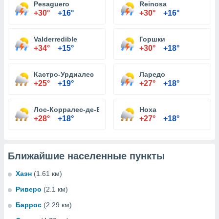
Pesaguero
Reinosa
+30°
+16°
+30°
+16°
Valderredible
Горшки
+34°
+15°
+30°
+18°
Кастро-Урдиалес
Ларедо
+25°
+19°
+27°
+18°
Лос-Корралес-де-Буэльна
Ноха
+28°
+18°
+27°
+18°
Ближайшие населенные пункты
Хаэн
(1.61 км)
Риверо
(2.1 км)
Баррос
(2.29 км)