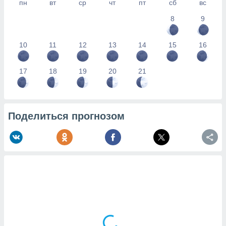
пн
вт
ср
чт
пт
сб
вс
8
9
10
11
12
13
14
15
16
17
18
19
20
21
Поделиться прогнозом