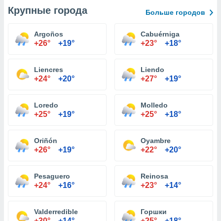
Крупные города
Больше городов
Argoños
Cabuérniga
+26°
+19°
+23°
+18°
Liencres
Liendo
+24°
+20°
+27°
+19°
Loredo
Molledo
+25°
+19°
+25°
+18°
Oriñón
Oyambre
+26°
+19°
+22°
+20°
Pesaguero
Reinosa
+24°
+16°
+23°
+14°
Valderredible
Горшки
+30°
+14°
+25°
+18°