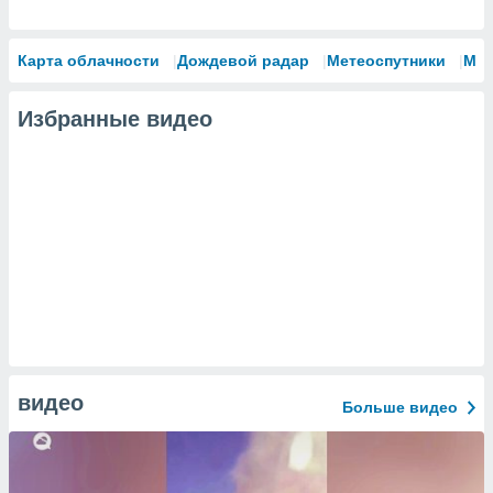
Карта облачности
Дождевой радар
Метеоспутники
Мо
Избранные видео
видео
Больше видео