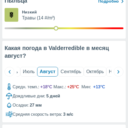
Пыльца
с помощью
Подробно
или
данных из
Низкий
чников,
Травы (14 #/m³)
и
вование
ие
х данных
Какая погода в Valderredible в месяц
контента.
август
?
ные
и
ция
й
Июнь
Июль
Август
Сентябрь
Октябрь
Ноябрь
м
я
Средн. темп.:
+18°C
Макс.:
+25°C
Мин:
+13°C
рованная
Дождливые дни:
5
дней
нтент,
е
Осадки:
27 мм
сти рекламы
Средняя скорость ветра:
3 м/с
ие сведения
и и