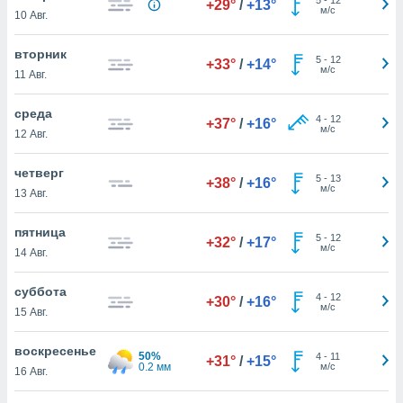
+29°
/
+13°
 и
м/с
10 Авг.
ть действия
я на веб-
вторник
же
5
-
12
+33°
/
+14°
м/с
пределенный
11 Авг.
обы
вам рекламу
среда
4
-
12
+37°
/
+16°
зированный
м/с
12 Авг.
го основе.
айти
четверг
ьную
5
-
13
+38°
/
+16°
м/с
13 Авг.
 в нашей
йлов cookie
ремя
пятница
5
-
12
+32°
/
+17°
гласие,
м/с
14 Авг.
опку
спользования
суббота
 cookie
4
-
12
+30°
/
+16°
м/с
15 Авг.
нную в
и нашего
воскресенье
50%
4
-
11
+31°
/
+15°
0.2 мм
м/с
16 Авг.
ОГО ВЫ