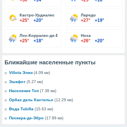
Кастро-Урдиалес
Ларедо
+25°
+20°
+27°
+19°
Лос-Корралес-де-Буэльна
Ноха
+25°
+18°
+26°
+20°
Ближайшие населенные пункты
Villota Элин
(4.09 км)
Эшафот
(5.27 км)
Население Топ
(7.38 км)
Орбах дель Кастильо
(12.29 км)
Вода Tubilla
(15.63 км)
Пескера-де-Эбро
(17.89 км)