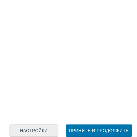
Лунный календарь
пн
вт
ср
чт
пт
сб
вс
7
8
9
10
11
12
13
14
15
16
17
18
19
20
НАСТРОЙКИ
ПРИНЯТЬ И ПРОДОЛЖИТЬ
8