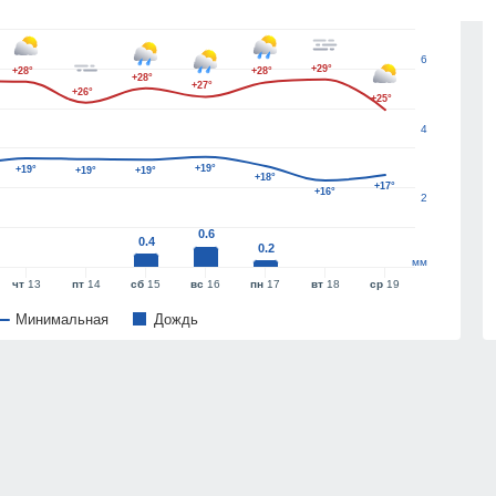
6
+29°
+28°
+28°
+28°
+27°
+26°
+25°
4
+19°
+19°
+19°
+19°
+18°
+17°
+16°
2
0.6
0.4
0.2
мм
чт
13
пт
14
сб
15
вс
16
пн
17
вт
18
ср
19
Минимальная
Дождь