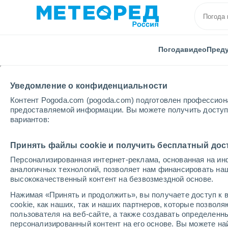
Погода
видео
Пред
Уведомление о конфиденциальности
Контент Pogoda.com (pogoda.com) подготовлен профессион
предоставляемой информации. Вы можете получить доступ 
вариантов:
Главная
Испания
Кантабрия
Molledo
Принять файлы cookie и получить бесплатный дос
Персонализированная интернет-реклама, основанная на ин
Погода в Molledo
аналогичных технологий, позволяет нам финансировать на
высококачественный контент на безвозмездной основе.
22:05
пятница
Нажимая «Принять и продолжить», вы получаете доступ к в
cookie, как наших, так и наших партнеров, которые позвол
пользователя на веб-сайте, а также создавать определенн
Облачно и ясно
персонализированный контент на его основе. Вы можете 