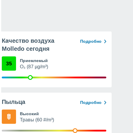
Качество воздуха
Подробно
Molledo сегодня
Приемлемый
35
O₃ (87 µg/m³)
Пыльца
Подробно
Высокий
Травы (60 #/m³)