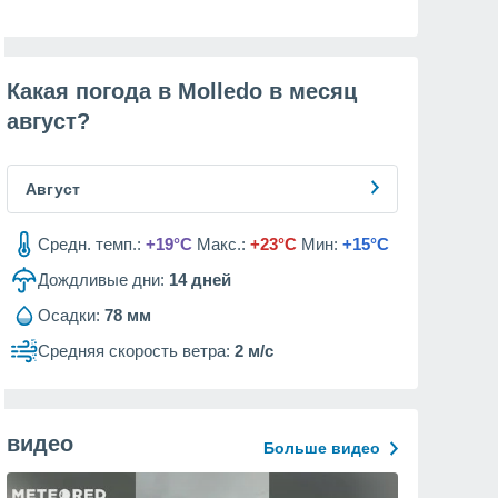
Какая погода в Molledo в месяц
август
?
Август
Средн. темп.:
+19°C
Макс.:
+23°C
Мин:
+15°C
Дождливые дни:
14
дней
Осадки:
78 мм
Средняя скорость ветра:
2 м/с
видео
Больше видео