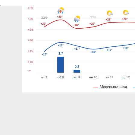
+35
+30°
+30
+29°
+28°
+26°
+26°
+26°
+25
+20
+19°
+18°
+17°
+17°
+15
+16°
1.7
+15°
+10
0.3
°C
пт
7
сб
8
вс
9
пн
10
вт
11
ср
12
Максимальная