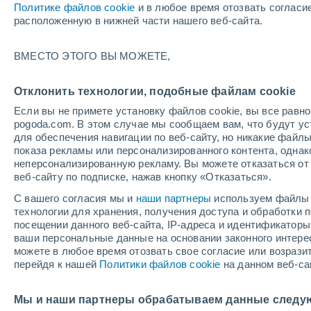
Политике файлов cookie
и в любое время отозвать согласи
+20°
расположенную в нижней части нашего веб-сайта.
Убывающ
ВМЕСТО ЭТОГО ВЫ МОЖЕТЕ,
Освещенн
По ощущениям +20°
35%
Отклонить технологии, подобные файлам cookie
Если вы не примете установку файлов cookie, вы все рав
pogoda.com. В этом случае мы сообщаем вам, что будут у
Погода на 1 – 7 дней
Карта дождей
Дождевой р
для обеспечения навигации по веб-сайту, но никакие файлы
показа рекламы или персонализированного контента, одна
неперсонализированную рекламу. Вы можете отказаться от 
веб-сайту по подписке, нажав кнопку «Отказаться».
завтра
воскресенье
по
cегодня
С вашего согласия мы и
наши партнеры
используем файлы 
8 Авг.
9 Авг.
7 Авг.
технологии для хранения, получения доступа и обработки
посещении данного веб-сайта, IP-адреса и идентификатор
ваши персональные данные на основании законного интерес
можете в любое время отозвать свое согласие или возрази
80%
50%
перейдя к нашей
Политики файлов cookie
на данном веб-са
1.7 мм
0.3 мм
+30°
/
+19°
+26°
/
+17°
+
+26°
/
+15°
Мы и наши партнеры обрабатываем данные следу