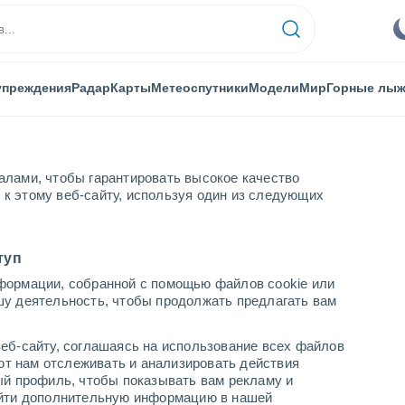
упреждения
Радар
Карты
Метеоспутники
Модели
Мир
Горные лы
алами, чтобы гарантировать высокое качество
к этому веб-сайту, используя один из следующих
туп
формации, собранной с помощью файлов cookie или
шу деятельность, чтобы продолжать предлагать вам
...
еб-сайту, соглашаясь на использование всех файлов
яют нам отслеживать и анализировать действия
По часам
ый профиль, чтобы показывать вам рекламу и
В ближайшие часы Грязь с
найти дополнительную информацию в нашей
пылью