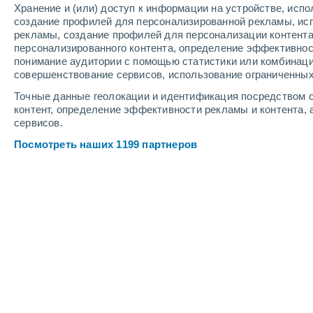
Хранение и (или) доступ к информации на устройстве, исп
3
-
9
м/с
3
-
9
м/с
3
-
8
м/с
создание профилей для персонализированной рекламы, ис
рекламы, создание профилей для персонализации контент
персонализированного контента, определение эффективнос
Погода в Molledo cегодня
, 7 августа
понимание аудитории с помощью статистики или комбинаци
совершенствование сервисов, использование ограниченных
Облачно и ясно
+25°
17:00
Точные данные геолокации и идентификация посредством с
Ощущаемая т.
+26°
контент, определение эффективности рекламы и контента, 
сервисов.
Облачно и ясно
+25°
18:00
Посмотреть наших 1199 партнеров
Ощущаемая т.
+26°
Облачно и ясно
+24°
19:00
Ощущаемая т.
+25°
Облачно и ясно
+23°
20:00
Ощущаемая т.
+22°
Облачно и ясно
+22°
21:00
Ощущаемая т.
+22°