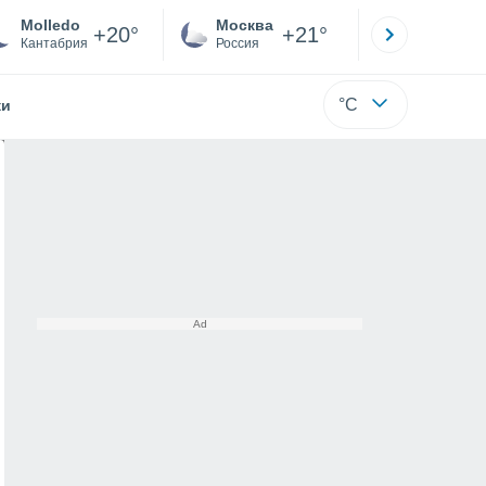
Molledo
Москва
Санкт-
+20°
+21°
Кантабрия
Россия
Са
°C
жи