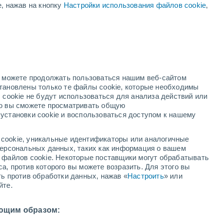
е, нажав на кнопку
Настройки использования файлов cookie
,
Вероятность Грозы
Завтра во второй половине дня
ая
ость:
но можете продолжать пользоваться нашим веб-сайтом
становлены только те файлы cookie, которые необходимы
адар
Метеоспутники
Модели
 cookie не будут использоваться для анализа действий или
ко вы сможете просматривать общую
установки cookie и воспользоваться доступом к нашему
недельник
вторник
среда
четверг
cookie, уникальные идентификаторы или аналогичные
10 Авг.
11 Авг.
12 Авг.
13 Авг.
 персональных данных, таких как информация о вашем
ы файлов cookie. Некоторые поставщики могут обрабатывать
а, против которого вы можете возразить. Для этого вы
ть против обработки данных, нажав «
Настроить
» или
йте.
26°
/
+16°
+28°
/
+17°
+29°
/
+18°
+28°
/
+19°
ющим образом: