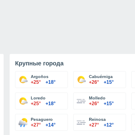
Крупные города
Argoños
Cabuérniga
+25°
+18°
+26°
+15°
Loredo
Molledo
+25°
+18°
+26°
+15°
Pesaguero
Reinosa
+27°
+14°
+27°
+12°