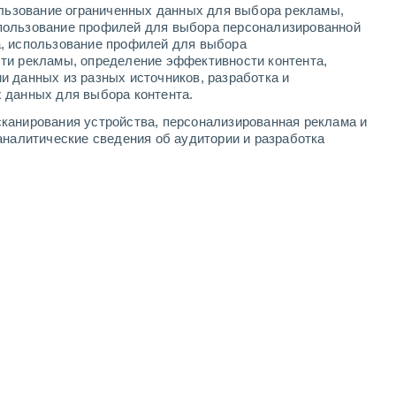
ользование ограниченных данных для выбора рекламы,
3
-
8
м/с
3
-
8
м/с
3
-
9
м/с
2
-
9
м/с
пользование профилей для выбора персонализированной
а, использование профилей для выбора
ти рекламы, определение эффективности контента,
и данных из разных источников, разработка и
 данных для выбора контента.
Северный
4 Средний
канирования устройства, персонализированная реклама и
3
-
8 м/с
FPS:
6-10
аналитические сведения об аудитории и разработка
Северный
3 Средний
2
-
7 м/с
FPS:
6-10
Северный
1 Низкий
2
-
6 м/с
FPS:
нет
Северо-восточный
0 Низкий
1
-
6 м/с
FPS:
нет
юго-западный
0 Низкий
0
-
4 м/с
FPS:
нет