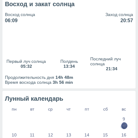
сервисов.
Восход и закат солнца
 наших 1199
Восход солнца
Заход солнца
неров
06:09
20:57
Последний луч
Первый луч солнца
Полдень
солнца
05:32
13:34
21:34
Продолжительность дня
14h 48m
Время восхода солнца
3h 56 min
Лунный календарь
пн
вт
ср
чт
пт
сб
вс
9
10
11
12
13
14
15
16