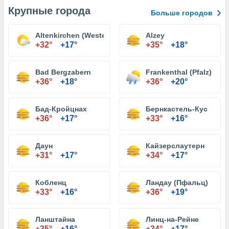
Крупные города
Больше городов
Altenkirchen (Westerwald)
Alzey
+32°
+17°
+35°
+18°
Bad Bergzabern
Frankenthal (Pfalz)
+36°
+18°
+36°
+20°
Бад-Кройцнах
Бернкастель-Кус
+36°
+17°
+33°
+16°
Даун
Кайзерслаутерн
+31°
+17°
+34°
+17°
Кобленц
Ландау (Пфальц)
+33°
+16°
+36°
+19°
Ланштайна
Линц-на-Рейне
+35°
+16°
+34°
+17°