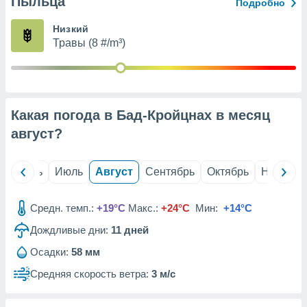
Пыльца
с помощью
Подробно
или
данных из
Низкий
чников,
Травы (8 #/m³)
и
вование
ие
х данных
Какая погода в Бад-Кройцнах в месяц
контента.
август
?
ные
и
ция
й
Июнь
Июль
Август
Сентябрь
Октябрь
Ноябрь
м
я
Средн. темп.:
+19°C
Макс.:
+24°C
Мин:
+14°C
рованная
Дождливые дни:
11
дней
нтент,
е
Осадки:
58 мм
сти рекламы
Средняя скорость ветра:
3 м/с
ие сведения
и и