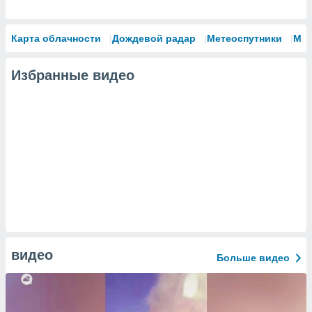
Карта облачности
Дождевой радар
Метеоспутники
Мо
Избранные видео
видео
Больше видео