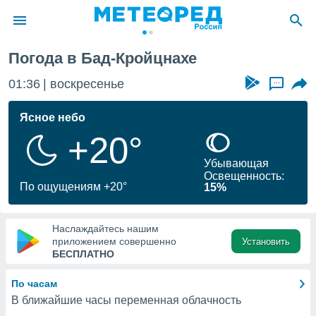
Погода в Бад-Кройцнахе
ие о
циальности
01:36
воскресенье
...
oda.com
)
Ясное небо
+20°
алами,
тировать
Убывающая
ество
Освещенность:
яемой
По ощущениям +20°
15%
. Вы можете
ступ к этому
используя
Наслаждайтесь нашим
едующих
приложением совершенно
Установить
БЕСПЛАТНО
файлы
По часам
олучить
В ближайшие часы переменная облачность
й доступ