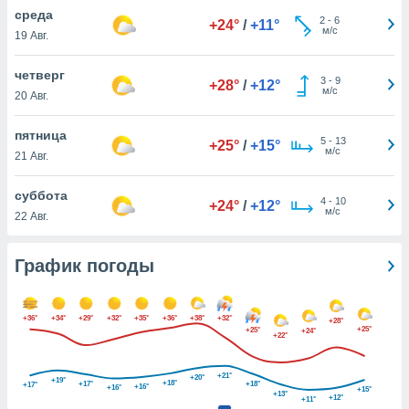
днако вы
среда
2
-
6
+24°
/
+11°
сматривать
м/с
19 Авг.
изированную
четверг
3
-
9
 можете
+28°
/
+12°
м/с
20 Авг.
от установки
ться
пятница
5
-
13
+25°
/
+15°
нашему веб-
м/с
21 Авг.
дписке,
у
суббота
4
-
10
».
+24°
/
+12°
м/с
22 Авг.
гласия мы и
ры
График погоды
 файлы
кальные
торы или
 технологии
+36°
+34°
+29°
+32°
+35°
+36°
+38°
+32°
+28°
+25°
+25°
+24°
я,
+22°
оступа и
ерсональных
+21°
+20°
+19°
+18°
+17°
+18°
их как
+17°
+16°
+16°
+15°
+13°
+12°
+11°
 о вашем