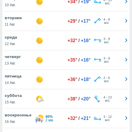
+34°
/
+19°
 и
м/с
10 Авг.
ть действия
я на веб-
вторник
же
4
-
8
+29°
/
+17°
м/с
пределенный
11 Авг.
обы
вам рекламу
среда
3
-
9
+32°
/
+16°
зированный
м/с
12 Авг.
го основе.
айти
четверг
ьную
3
-
9
+35°
/
+16°
м/с
13 Авг.
 в нашей
йлов cookie
ремя
пятница
2
-
6
+36°
/
+18°
гласие,
м/с
14 Авг.
опку
спользования
суббота
 cookie
4
-
13
+38°
/
+20°
м/с
15 Авг.
нную в
и нашего
воскресенье
40%
3
-
12
+32°
/
+21°
2 мм
м/с
16 Авг.
ОГО ВЫ