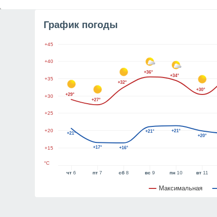
График погоды
+45
+40
+36°
+34°
+35
+32°
+30°
+29°
+30
+27°
+25
+20
+21°
+21°
+21°
+20°
+17°
+15
+16°
°C
чт
6
пт
7
сб
8
вс
9
пн
10
вт
11
Максимальная