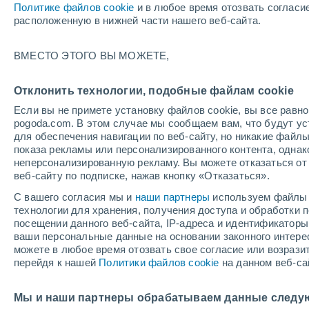
Политике файлов cookie
и в любое время отозвать согласи
+22°
расположенную в нижней части нашего веб-сайта.
северо-
ВМЕСТО ЭТОГО ВЫ МОЖЕТЕ,
западны
По ощущениям +22°
2
-
5 м/с
Отклонить технологии, подобные файлам cookie
Если вы не примете установку файлов cookie, вы все рав
pogoda.com. В этом случае мы сообщаем вам, что будут у
Погода на 1 – 7 дней
Карта облачности
Дождево
для обеспечения навигации по веб-сайту, но никакие файлы
показа рекламы или персонализированного контента, одна
неперсонализированную рекламу. Вы можете отказаться от 
веб-сайту по подписке, нажав кнопку «Отказаться».
завтра
суббота
вос
cегодня
С вашего согласия мы и
наши партнеры
используем файлы 
7 Авг.
8 Авг.
6 Авг.
технологии для хранения, получения доступа и обработки
посещении данного веб-сайта, IP-адреса и идентификатор
ваши персональные данные на основании законного интерес
можете в любое время отозвать свое согласие или возрази
перейдя к нашей
Политики файлов cookie
на данном веб-са
+27°
/
+17°
+32°
/
+16°
+3
+29°
/
+21°
Мы и наши партнеры обрабатываем данные следу