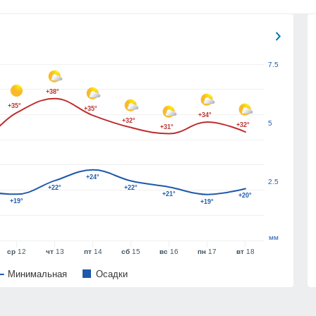
7.5
+38°
+35°
+35°
+34°
+32°
5
+32°
+31°
+24°
2.5
+22°
+22°
+21°
+20°
+19°
+19°
мм
ср
12
чт
13
пт
14
сб
15
вс
16
пн
17
вт
18
Минимальная
Oсадки