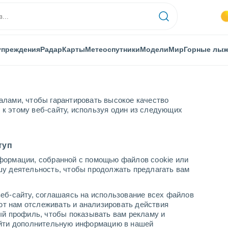
упреждения
Радар
Карты
Метеоспутники
Модели
Мир
Горные лы
алами, чтобы гарантировать высокое качество
к этому веб-сайту, используя один из следующих
thal (Pfalz)
туп
формации, собранной с помощью файлов cookie или
Pfalz)
шу деятельность, чтобы продолжать предлагать вам
...
еб-сайту, соглашаясь на использование всех файлов
яют нам отслеживать и анализировать действия
По часам
ый профиль, чтобы показывать вам рекламу и
В ближайшие часы переменная
найти дополнительную информацию в нашей
облачность