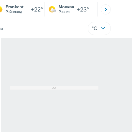
Frankenthal (Pfalz)
Москва
Санкт-
+22°
+23°
Рейнланд-Пфальц
Россия
Са
°C
жи