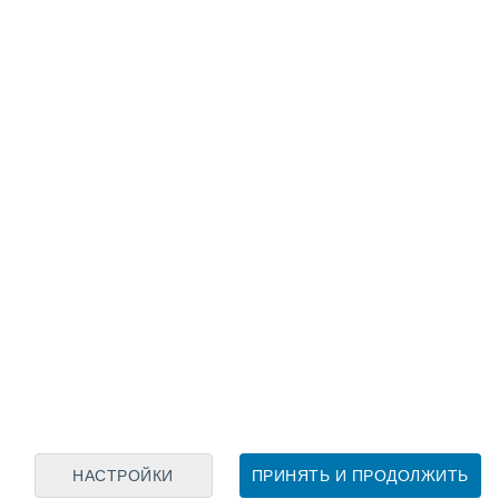
Лунный календарь
пн
вт
ср
чт
пт
сб
вс
6
7
8
9
10
11
12
13
14
15
16
17
18
19
НАСТРОЙКИ
ПРИНЯТЬ И ПРОДОЛЖИТЬ