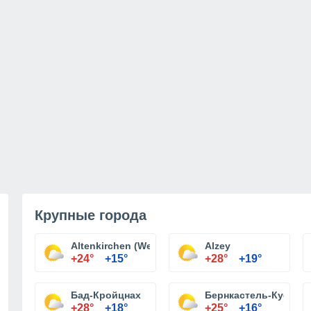
Крупные города
Altenkirchen (Westerwald)
Alzey
+24°
+15°
+28°
+19°
Бад-Кройцнах
Бернкастель-Кус
+28°
+18°
+25°
+16°