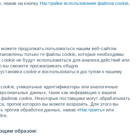
е, нажав на кнопку
Настройки использования файлов cookie
,
й
но можете продолжать пользоваться нашим веб-сайтом
становлены только те файлы cookie, которые необходимы
й радар
Метеоспутники
Модели
 cookie не будут использоваться для анализа действий или
ко вы сможете просматривать общую
установки cookie и воспользоваться доступом к нашему
кресенье
понедельник
вторник
среда
cookie, уникальные идентификаторы или аналогичные
9 Авг.
10 Авг.
11 Авг.
12 Авг.
 персональных данных, таких как информация о вашем
ы файлов cookie. Некоторые поставщики могут обрабатывать
а, против которого вы можете возразить. Для этого вы
ть против обработки данных, нажав «
Настроить
» или
йте.
6°
/
+21°
+34°
/
+21°
+30°
/
+20°
+35°
/
+19°
ющим образом: