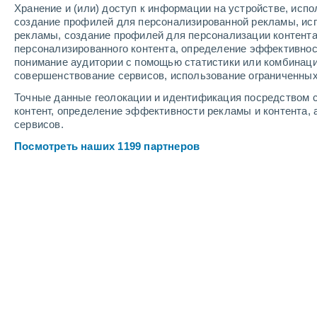
Хранение и (или) доступ к информации на устройстве, исп
3
-
8
м/с
3
-
7
м/с
3
5
-
11
м/с
создание профилей для персонализированной рекламы, ис
рекламы, создание профилей для персонализации контент
персонализированного контента, определение эффективнос
Погода в Frankenthal (Pfalz) cегодн
понимание аудитории с помощью статистики или комбинаци
совершенствование сервисов, использование ограниченных
Солнечно
+22°
08:00
Точные данные геолокации и идентификация посредством с
Ощущаемая т.
+22
контент, определение эффективности рекламы и контента, 
сервисов.
Солнечно
+23°
09:00
Посмотреть наших 1199 партнеров
Ощущаемая т.
+25
Солнечно
+25°
10:00
Ощущаемая т.
+25
Солнечно
+26°
11:00
Ощущаемая т.
+26
Облачно и ясно
+27°
12:00
Ощущаемая т.
+27