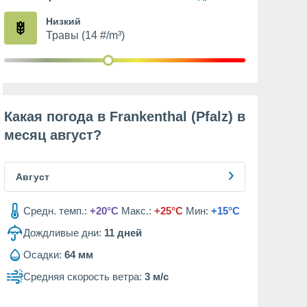
Низкий
Травы (14 #/m³)
Какая погода в Frankenthal (Pfalz) в
месяц
август
?
Август
Средн. темп.:
+20°C
Макс.:
+25°C
Мин:
+15°C
Дождливые дни:
11
дней
Осадки:
64 мм
Средняя скорость ветра:
3 м/с