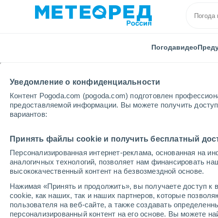
Погода
видео
Пред
Уведомление о конфиденциальности
Контент Pogoda.com (pogoda.com) подготовлен профессион
предоставляемой информации. Вы можете получить доступ 
вариантов:
Главная
Германия
Рейнланд-Пфальц
Franken
Принять файлы cookie и получить бесплатный дос
Персонализированная интернет-реклама, основанная на ин
Погода в Frankenthal (
аналогичных технологий, позволяет нам финансировать на
высококачественный контент на безвозмездной основе.
07:34
четверг
Нажимая «Принять и продолжить», вы получаете доступ к в
cookie, как наших, так и наших партнеров, которые позвол
пользователя на веб-сайте, а также создавать определенн
Солнечно
персонализированный контент на его основе. Вы можете 