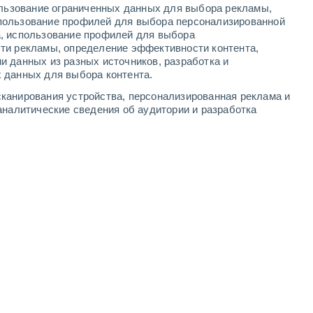
ользование ограниченных данных для выбора рекламы,
-
8
м/с
4
-
11
м/с
4
-
8
м/с
3
-
8
м/с
пользование профилей для выбора персонализированной
а, использование профилей для выбора
ти рекламы, определение эффективности контента,
я
, 6 августа
и данных из разных источников, разработка и
 данных для выбора контента.
северо-западный
1 Низкий
канирования устройства, персонализированная реклама и
°
2
-
5 м/с
FPS:
нет
аналитические сведения об аудитории и разработка
северо-западный
1 Низкий
°
2
-
6 м/с
FPS:
нет
северо-западный
3 Средний
°
2
-
6 м/с
FPS:
6-10
западный
4 Средний
°
2
-
6 м/с
FPS:
6-10
западный
6 Высокий
°
4
-
9 м/с
FPS:
15-25