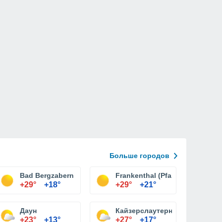
Больше городов
Bad Bergzabern
Frankenthal (Pfalz)
+29°
+18°
+29°
+21°
Даун
Кайзерслаутерн
+23°
+13°
+27°
+17°