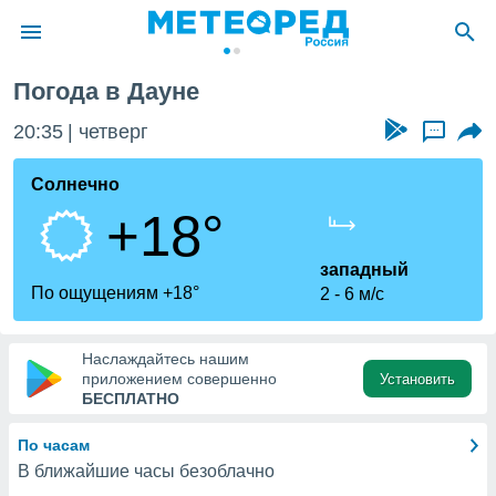
Погода в Дауне
ие о
циальности
20:35
четверг
...
oda.com
)
Солнечно
+18°
алами,
тировать
ество
западный
яемой
По ощущениям +18°
2
6 м/с
. Вы можете
ступ к этому
используя
Наслаждайтесь нашим
едующих
приложением совершенно
Установить
БЕСПЛАТНО
файлы
По часам
олучить
В ближайшие часы безоблачно
й доступ