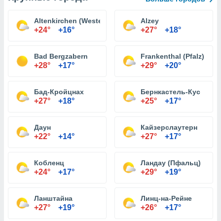
Altenkirchen (Westerwald)
Alzey
+24°
+16°
+27°
+18°
Bad Bergzabern
Frankenthal (Pfalz)
+28°
+17°
+29°
+20°
Бад-Кройцнах
Бернкастель-Кус
+27°
+18°
+25°
+17°
Даун
Кайзерслаутерн
+22°
+14°
+27°
+17°
Кобленц
Ландау (Пфальц)
+24°
+17°
+29°
+19°
Ланштайна
Линц-на-Рейне
+27°
+19°
+26°
+17°