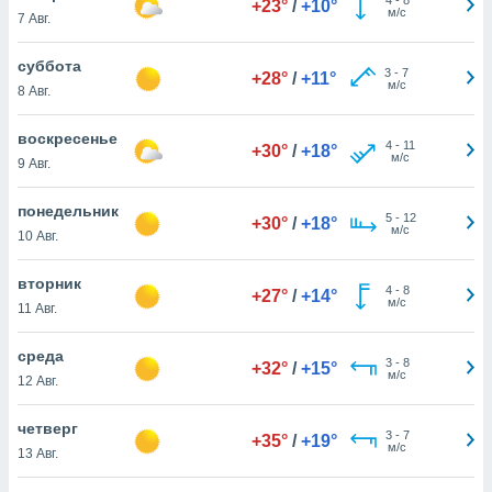
+23°
/
+10°
 и
м/с
7 Авг.
ть действия
я на веб-
суббота
же
3
-
7
+28°
/
+11°
м/с
пределенный
8 Авг.
обы
вам рекламу
воскресенье
4
-
11
+30°
/
+18°
зированный
м/с
9 Авг.
го основе.
айти
понедельник
ьную
5
-
12
+30°
/
+18°
м/с
10 Авг.
 в нашей
йлов cookie
ремя
вторник
4
-
8
+27°
/
+14°
гласие,
м/с
11 Авг.
опку
спользования
среда
 cookie
3
-
8
+32°
/
+15°
м/с
12 Авг.
нную в
и нашего
четверг
3
-
7
+35°
/
+19°
м/с
13 Авг.
ОГО ВЫ