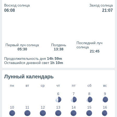
сервисов.
Восход солнца
Заход солнца
 наших 1199
06:08
21:07
неров
Последний луч
Первый луч солнца
Полдень
солнца
05:30
13:38
21:45
Продолжительность дня
14h 59m
Оставшийся дневной свет
1h 10m
Лунный календарь
пн
вт
ср
чт
пт
сб
вс
6
7
8
9
10
11
12
13
14
15
16