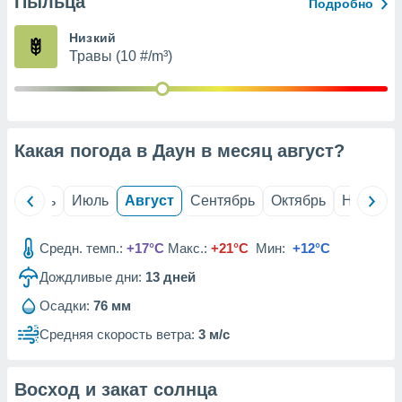
Пыльца
с помощью
Подробно
или
данных из
Низкий
чников,
Травы (10 #/m³)
и
вование
ие
х данных
Какая погода в Даун в месяц
август
?
контента.
ные
и
й
Июнь
Июль
Август
Сентябрь
Октябрь
Ноябрь
ция
м
Средн. темп.:
+17°C
Макс.:
+21°C
Мин:
+12°C
я
Дождливые дни:
13
дней
рованная
нтент,
Осадки:
76 мм
е
Средняя скорость ветра:
3 м/с
сти рекламы
ие сведения
Восход и закат солнца
и и