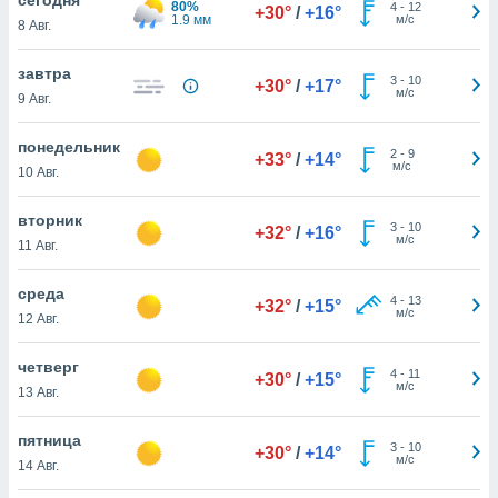
80%
 и
4
-
12
+30°
/
+16°
1.9 мм
м/с
8 Авг.
ть действия
я на веб-
же
завтра
3
-
10
+30°
/
+17°
пределенный
м/с
9 Авг.
обы
вам рекламу
понедельник
2
-
9
зированный
+33°
/
+14°
м/с
10 Авг.
го основе.
айти
ьную
вторник
3
-
10
+32°
/
+16°
 в нашей
м/с
11 Авг.
йлов cookie
ремя
среда
4
-
13
гласие,
+32°
/
+15°
м/с
12 Авг.
опку
спользования
четверг
 cookie
4
-
11
+30°
/
+15°
м/с
нную в
13 Авг.
и нашего
пятница
3
-
10
+30°
/
+14°
м/с
14 Авг.
ОГО ВЫ