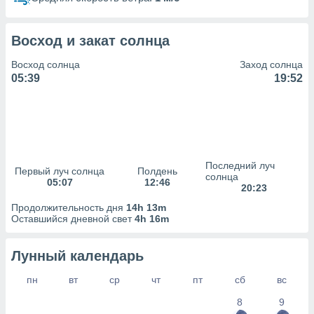
сервисов.
 наших 1199
неров
Восход и закат солнца
Восход солнца
Заход солнца
05:39
19:52
Последний луч
Первый луч солнца
Полдень
солнца
05:07
12:46
20:23
Продолжительность дня
14h 13m
Оставшийся дневной свет
4h 16m
Лунный календарь
пн
вт
ср
чт
пт
сб
вс
8
9