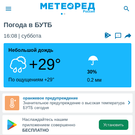
Погода в БУТБ
ие о
циальности
16:08
суббота
...
oda.com
)
Небольшой дождь
+29°
алами,
тировать
ество
30%
яемой
По ощущениям +29°
0.2 мм
. Вы можете
ступ к этому
используя
оранжевое предупреждение
едующих
Значительное предупреждение о высокая температура
БУТБ сегодня
файлы
Наслаждайтесь нашим
олучить
приложением совершенно
Установить
й доступ
БЕСПЛАТНО