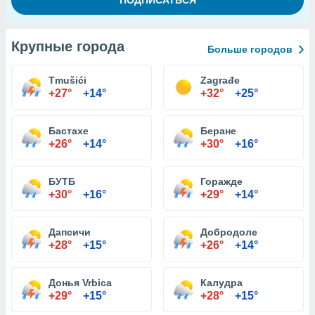
Крупные города
Больше городов
Tmušići
Zagrađe
+27°
+14°
+32°
+25°
Бастахе
Беране
+26°
+14°
+30°
+16°
БУТБ
Горажде
+30°
+16°
+29°
+14°
Дапсичи
Добродоле
+28°
+15°
+26°
+14°
Донья Vrbica
Калудра
+29°
+15°
+28°
+15°