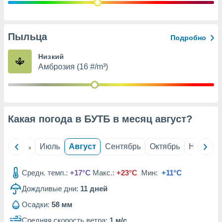
с помощью
или
данных из
чников,
Пыльца
Подробно
и
вование
Низкий
Амброзия (16 #/m³)
ие
х данных
контента.
ные
и
Какая погода в БУТБ в месяц
август
?
ция
м
я
й
Июнь
Июль
Август
Сентябрь
Октябрь
Ноябрь
рованная
нтент,
Средн. темп.:
+17°C
Макс.:
+23°C
Мин:
+11°C
е
сти рекламы
Дождливые дни:
11
дней
Осадки:
58 мм
ие сведения
и и
Средняя скорость ветра:
1 м/с