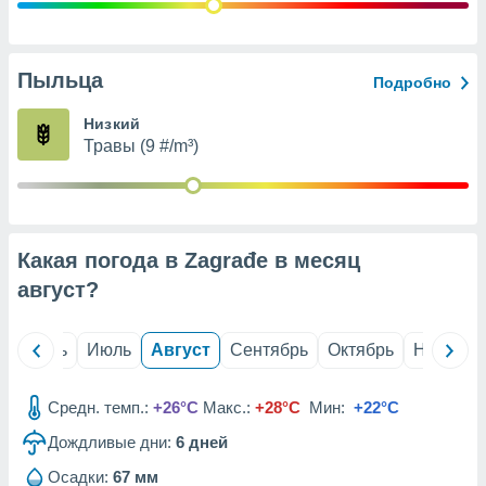
с помощью
или
данных из
чников,
Пыльца
Подробно
и
вование
Низкий
Травы (9 #/m³)
ие
х данных
контента.
ные
и
Какая погода в Zagrađe в месяц
ция
м
август
?
я
рованная
й
Июнь
Июль
Август
Сентябрь
Октябрь
Ноябрь
нтент,
е
сти рекламы
Средн. темп.:
+26°C
Макс.:
+28°C
Мин:
+22°C
Дождливые дни:
6
дней
ие сведения
и и
Осадки:
67 мм