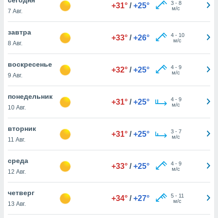
 и
3
-
8
+31°
/
+25°
м/с
7 Авг.
ть действия
я на веб-
же
завтра
4
-
10
+33°
/
+26°
пределенный
м/с
8 Авг.
обы
вам рекламу
воскресенье
4
-
9
зированный
+32°
/
+25°
м/с
9 Авг.
го основе.
айти
ьную
понедельник
4
-
9
+31°
/
+25°
 в нашей
м/с
10 Авг.
йлов cookie
ремя
вторник
3
-
7
гласие,
+31°
/
+25°
м/с
11 Авг.
опку
спользования
среда
 cookie
4
-
9
+33°
/
+25°
м/с
нную в
12 Авг.
и нашего
четверг
5
-
11
+34°
/
+27°
м/с
13 Авг.
ОГО ВЫ