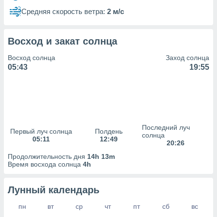
сервисов.
Средняя скорость ветра:
2 м/с
 наших 1199
неров
Восход и закат солнца
Восход солнца
Заход солнца
05:43
19:55
Последний луч
Первый луч солнца
Полдень
солнца
05:11
12:49
20:26
Продолжительность дня
14h 13m
Время восхода солнца
4h
Лунный календарь
пн
вт
ср
чт
пт
сб
вс