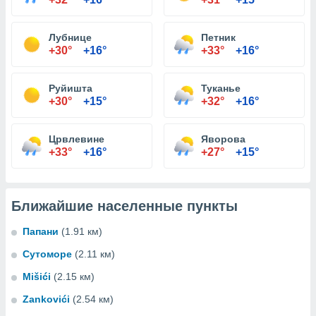
Лубнице
Петник
+30°
+16°
+33°
+16°
Руйишта
Туканье
+30°
+15°
+32°
+16°
Црвлевине
Яворова
+33°
+16°
+27°
+15°
Ближайшие населенные пункты
Папани
(1.91 км)
Сутоморе
(2.11 км)
Mišići
(2.15 км)
Zankovići
(2.54 км)