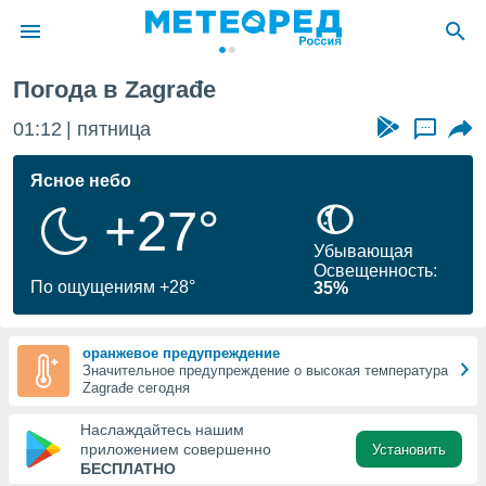
Погода в Zagrađe
ие о
циальности
01:12
пятница
...
oda.com
)
Ясное небо
+27°
алами,
тировать
Убывающая
ество
Освещенность:
яемой
По ощущениям +28°
35%
. Вы можете
ступ к этому
используя
оранжевое предупреждение
едующих
Значительное предупреждение о высокая температура
Zagrađe сегодня
файлы
Наслаждайтесь нашим
олучить
приложением совершенно
Установить
й доступ
БЕСПЛАТНО