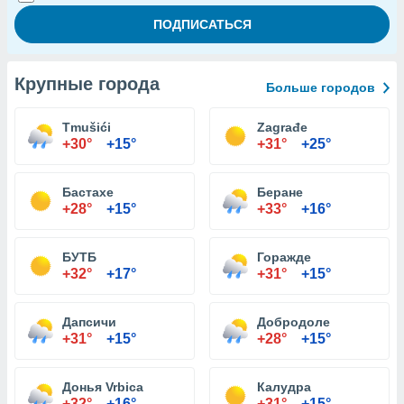
Крупные города
Больше городов
Tmušići
Zagrađe
+30°
+15°
+31°
+25°
Бастахе
Беране
+28°
+15°
+33°
+16°
БУТБ
Горажде
+32°
+17°
+31°
+15°
Дапсичи
Добродоле
+31°
+15°
+28°
+15°
Донья Vrbica
Калудра
+32°
+16°
+31°
+15°