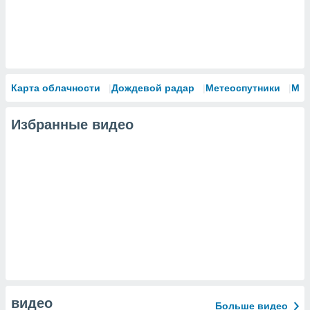
Карта облачности
Дождевой радар
Метеоспутники
Мо
Избранные видео
видео
Больше видео