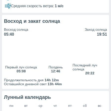
сервисов.
Средняя скорость ветра:
1 м/с
 наших 1199
неров
Восход и закат солнца
Восход солнца
Заход солнца
05:40
19:51
Последний луч
Первый луч солнца
Полдень
солнца
05:08
12:46
20:22
Продолжительность дня
14h 12m
Оставшийся дневной свет
13h 44m
Лунный календарь
пн
вт
ср
чт
пт
сб
вс