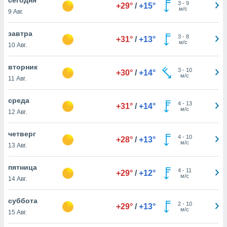
 и
3
-
9
+29°
/
+15°
м/с
9 Авг.
ть действия
я на веб-
же
завтра
3
-
8
+31°
/
+13°
пределенный
м/с
10 Авг.
обы
вам рекламу
вторник
3
-
10
зированный
+30°
/
+14°
м/с
11 Авг.
го основе.
айти
ьную
среда
4
-
13
+31°
/
+14°
 в нашей
м/с
12 Авг.
йлов cookie
ремя
четверг
4
-
10
гласие,
+28°
/
+13°
м/с
13 Авг.
опку
спользования
пятница
 cookie
4
-
11
+29°
/
+12°
м/с
нную в
14 Авг.
и нашего
суббота
2
-
10
+29°
/
+13°
м/с
15 Авг.
ОГО ВЫ