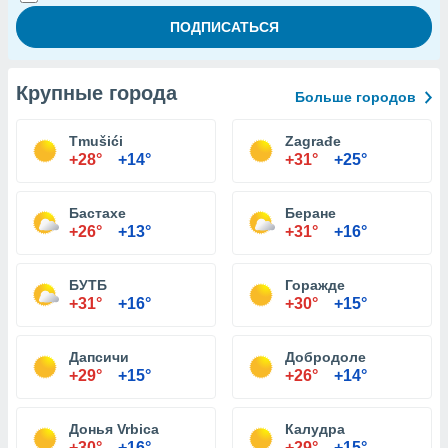
Крупные города
Больше городов
Tmušići
Zagrađe
+28°
+14°
+31°
+25°
Бастахе
Беране
+26°
+13°
+31°
+16°
БУТБ
Горажде
+31°
+16°
+30°
+15°
Дапсичи
Добродоле
+29°
+15°
+26°
+14°
Донья Vrbica
Калудра
+30°
+16°
+29°
+15°