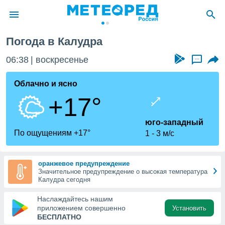
Погода в Калудра
ие о
циальности
06:38
воскресенье
...
oda.com
)
Облачно и ясно
+17°
алами,
тировать
ество
юго-западный
яемой
По ощущениям +17°
1
3 м/с
. Вы можете
ступ к этому
используя
оранжевое предупреждение
едующих
Значительное предупреждение о высокая температура
Калудра сегодня
файлы
Наслаждайтесь нашим
олучить
приложением совершенно
Установить
й доступ
БЕСПЛАТНО