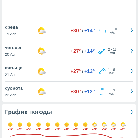
днако вы
сматривать
изированную
среда
 можете
1
-
10
+30°
/
+14°
м/с
от установки
19 Авг.
ться
четверг
2
-
11
+27°
/
+14°
нашему веб-
м/с
20 Авг.
дписке,
у
пятница
».
1
-
6
+27°
/
+12°
м/с
21 Авг.
гласия мы и
ры
суббота
 файлы
1
-
9
+30°
/
+12°
м/с
22 Авг.
кальные
торы или
 технологии
График погоды
я,
оступа и
ерсональных
+29°
+31°
+30°
+31°
+28°
+29°
+29°
+30°
+31°
+32°
+30°
+27°
+27°
их как
 о вашем