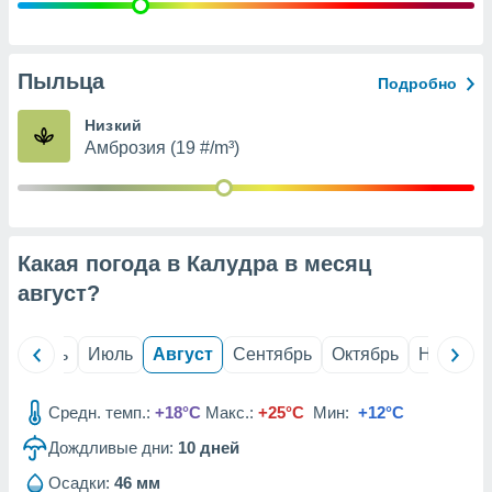
с помощью
или
данных из
чников,
Пыльца
Подробно
и
вование
Низкий
Амброзия (19 #/m³)
ие
х данных
контента.
ные
и
Какая погода в Калудра в месяц
ция
м
август
?
я
рованная
й
Июнь
Июль
Август
Сентябрь
Октябрь
Ноябрь
нтент,
е
сти рекламы
Средн. темп.:
+18°C
Макс.:
+25°C
Мин:
+12°C
Дождливые дни:
10
дней
ие сведения
и и
Осадки:
46 мм