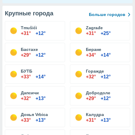
Крупные города
Больше городов
Tmušići
Zagrađe
+31°
+12°
+31°
+25°
Бастахе
Беране
+29°
+12°
+34°
+14°
БУТБ
Горажде
+33°
+14°
+32°
+12°
Дапсичи
Добродоле
+32°
+13°
+29°
+12°
Донья Vrbica
Калудра
+33°
+13°
+31°
+13°