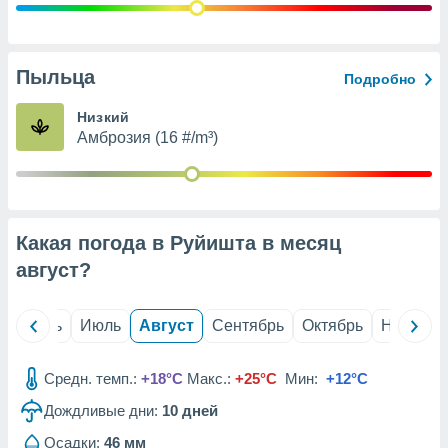
с помощью
или
данных из
чников,
Пыльца
и
Подробно
вование
Низкий
ие
Амброзия (16 #/m³)
х данных
контента.
ные
и
Какая погода в Руйишта в месяц
ция
м
август
?
я
рованная
й
Июнь
Июль
Август
Сентябрь
Октябрь
Ноябрь
нтент,
е
сти рекламы
Средн. темп.:
+18°C
Макс.:
+25°C
Мин:
+12°C
Дождливые дни:
10
дней
ие сведения
и и
Осадки:
46 мм