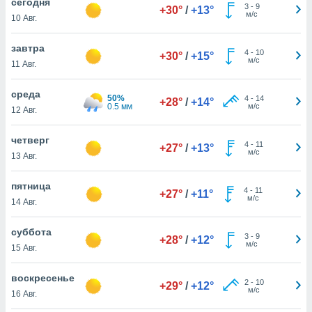
cегодня
 и
3
-
9
+30°
/
+13°
м/с
ть действия
10 Авг.
я на веб-
же
завтра
4
-
10
+30°
/
+15°
пределенный
м/с
11 Авг.
обы
вам рекламу
среда
зированный
50%
4
-
14
+28°
/
+14°
0.5 мм
м/с
12 Авг.
го основе.
айти
ьную
четверг
4
-
11
+27°
/
+13°
 в нашей
м/с
13 Авг.
йлов cookie
ремя
пятница
гласие,
4
-
11
+27°
/
+11°
м/с
14 Авг.
опку
спользования
 cookie
суббота
3
-
9
+28°
/
+12°
нную в
м/с
15 Авг.
и нашего
воскресенье
2
-
10
+29°
/
+12°
м/с
16 Авг.
ОГО ВЫ