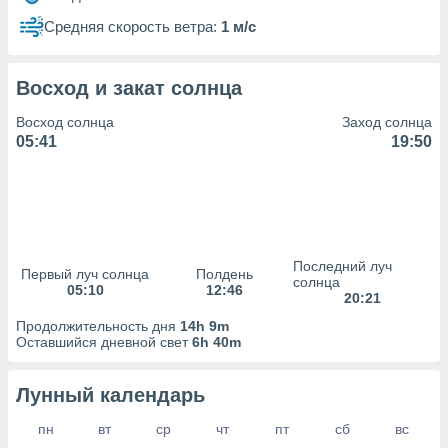
сервисов.
Средняя скорость ветра:
1 м/с
 наших 1199
неров
Восход и закат солнца
Восход солнца
Заход солнца
05:41
19:50
Последний луч
Первый луч солнца
Полдень
солнца
05:10
12:46
20:21
Продолжительность дня
14h 9m
Оставшийся дневной свет
6h 40m
Лунный календарь
пн
вт
ср
чт
пт
сб
вс