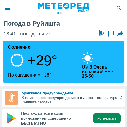
Погода в Руйишта
ие о
циальности
13:41
понедельник
...
oda.com
)
Солнечно
+29°
алами,
тировать
ество
UV
8 Очень
высокий!
FPS
яемой
По ощущениям +28°
25-50
. Вы можете
ступ к этому
используя
оранжевое предупреждение
едующих
Значительное предупреждение о высокая температура
Руйишта сегодня
файлы
Наслаждайтесь нашим
олучить
приложением совершенно
Установить
й доступ
БЕСПЛАТНО