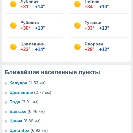
Лубнице
Петник
+31°
+14°
+34°
+13°
Руйишта
Туканье
+30°
+13°
+33°
+13°
Црвлевине
Яворова
+33°
+14°
+29°
+12°
Ближайшие населенные пункты
Калудра
(1.53 км)
Црвлевине
(2.77 км)
Пода
(3.91 км)
Бастахе
(6.46 км)
Црнча
(6.86 км)
Црни Врх
(6.92 км)