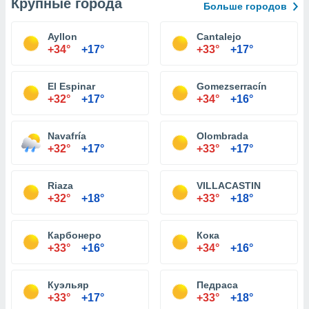
Крупные города
Больше городов
Ayllon
Cantalejo
+34°
+17°
+33°
+17°
El Espinar
Gomezserracín
+32°
+17°
+34°
+16°
Navafría
Olombrada
+32°
+17°
+33°
+17°
Riaza
VILLACASTIN
+32°
+18°
+33°
+18°
Карбонеро
Кока
+33°
+16°
+34°
+16°
Куэльяр
Педраса
+33°
+17°
+33°
+18°