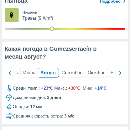
Пыльца
с помощью
Подробно
или
данных из
Низкий
чников,
Травы (9 #/m³)
и
вование
ие
х данных
Какая погода в Gomezserracín в
контента.
месяц
август
?
ные
и
ция
й
Июнь
Июль
Август
Сентябрь
Октябрь
Ноябрь
м
я
Средн. темп.:
+23°C
Макс.:
+30°C
Мин:
+14°C
рованная
Дождливые дни:
3
дней
нтент,
е
Осадки:
12 мм
сти рекламы
Средняя скорость ветра:
3 м/с
ие сведения
и и