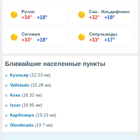
Рутин
Сан - Ильдефонсо
+34°
+18°
+32°
+18°
Сеговия
Сепульведы
+33°
+18°
+33°
+17°
Ближайшие населенные пункты
Куэльяр
(12.53 км)
Vallelado
(15.28 км)
Кока
(18.32 км)
Iscar
(18.95 км)
Карбонеро
(19.23 км)
Olombrada
(19.7 км)