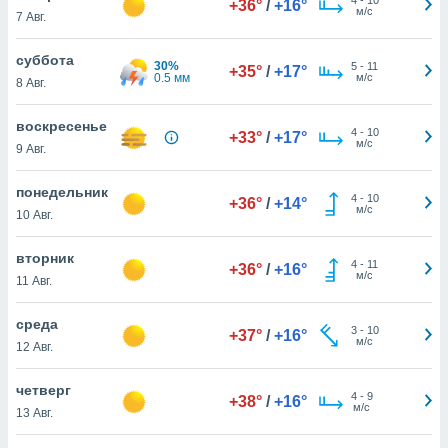
+36°
/
+16°
 и
м/с
7 Авг.
ть действия
я на веб-
суббота
же
30%
5
-
11
+35°
/
+17°
0.5 мм
м/с
пределенный
8 Авг.
обы
вам рекламу
воскресенье
4
-
10
+33°
/
+17°
зированный
м/с
9 Авг.
го основе.
айти
понедельник
ьную
4
-
10
+36°
/
+14°
м/с
10 Авг.
 в нашей
йлов cookie
ремя
вторник
4
-
11
+36°
/
+16°
гласие,
м/с
11 Авг.
опку
спользования
среда
 cookie
3
-
10
+37°
/
+16°
м/с
12 Авг.
нную в
и нашего
четверг
4
-
9
+38°
/
+16°
м/с
13 Авг.
ОГО ВЫ