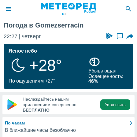
Gomezserracín
Погода в Gomezserracín
ие о
циальности
22:27
четверг
...
oda.com
)
Ясное небо
+28°
алами,
тировать
Убывающая
ество
Освещенность:
яемой
По ощущениям +27°
46%
. Вы можете
ступ к этому
используя
Наслаждайтесь нашим
едующих
приложением совершенно
Установить
БЕСПЛАТНО
файлы
По часам
олучить
В ближайшие часы безоблачно
й доступ