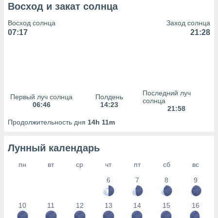
сервисов.
Восход и закат солнца
 наших 1199
Восход солнца
Заход солнца
неров
07:17
21:28
Последний луч
Первый луч солнца
Полдень
солнца
06:46
14:23
21:58
Продолжительность дня
14h 11m
Лунный календарь
пн
вт
ср
чт
пт
сб
вс
6
7
8
9
10
11
12
13
14
15
16