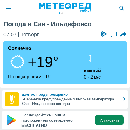
Сан - Ильдефонсо
Погода в Сан - Ильдефонсо
ие о
циальности
07:07
четверг
...
oda.com
)
Солнечно
+19°
алами,
тировать
ество
южный
яемой
По ощущениям +19°
0
2 м/с
. Вы можете
ступ к этому
используя
жёлтое предупреждение
едующих
Умеренное предупреждение о высокая температура
Сан - Ильдефонсо сегодня
файлы
Наслаждайтесь нашим
олучить
приложением совершенно
Установить
й доступ
БЕСПЛАТНО