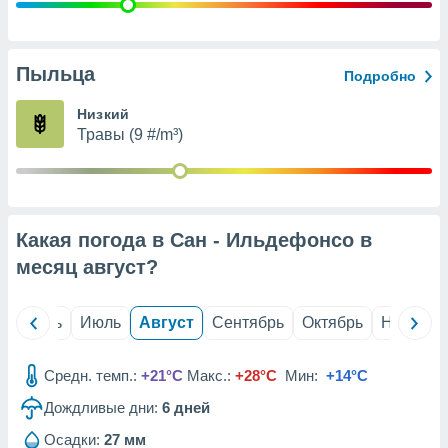
с помощью
или
данных из
чников,
Пыльца
Подробно
и
вование
Низкий
Травы (9 #/m³)
ие
х данных
контента.
ные
и
Какая погода в Сан - Ильдефонсо в
ция
м
месяц
август
?
я
рованная
й
Июнь
Июль
Август
Сентябрь
Октябрь
Ноябрь
нтент,
е
сти рекламы
Средн. темп.:
+21°C
Макс.:
+28°C
Мин:
+14°C
Дождливые дни:
6
дней
ие сведения
и и
Осадки:
27 мм