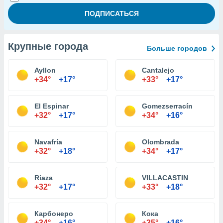
Крупные города
Больше городов
Ayllon
Cantalejo
+34°
+17°
+33°
+17°
El Espinar
Gomezserracín
+32°
+17°
+34°
+16°
Navafría
Olombrada
+32°
+18°
+34°
+17°
Riaza
VILLACASTIN
+32°
+17°
+33°
+18°
Карбонеро
Кока
+34°
+16°
+35°
+16°