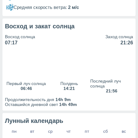
сервисов.
Средняя скорость ветра:
2 м/с
 наших 1199
неров
Восход и закат солнца
Восход солнца
Заход солнца
07:17
21:26
Последний луч
Первый луч солнца
Полдень
солнца
06:46
14:21
21:56
Продолжительность дня
14h 9m
Оставшийся дневной свет
14h 49m
Лунный календарь
пн
вт
ср
чт
пт
сб
вс