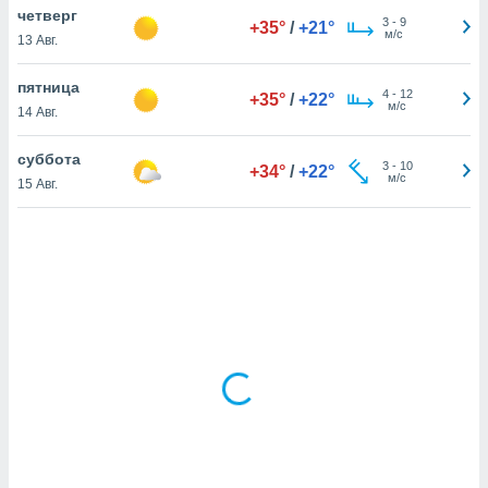
четверг
3
-
9
+35°
/
+21°
м/с
13 Авг.
и,
 файлам
пятница
4
-
12
+35°
/
+22°
м/с
14 Авг.
примете
айлов
суббота
3
-
10
+34°
/
+22°
се равно
м/с
15 Авг.
должать
ся нашим
pogoda.com.
ае мы
м, что
овлены
айлы cookie,
обходимы
ения
 веб-сайту,
файлы cookie
пользоваться
 действий
рекламы или
рованного