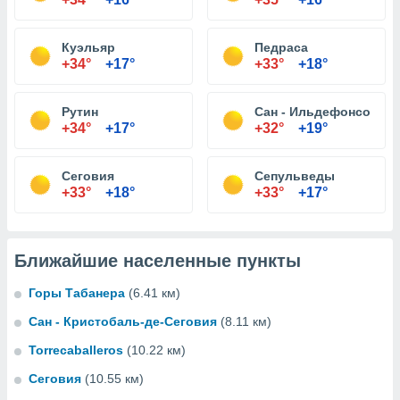
Куэльяр
Педраса
+34°
+17°
+33°
+18°
Рутин
Сан - Ильдефонсо
+34°
+17°
+32°
+19°
Сеговия
Сепульведы
+33°
+18°
+33°
+17°
Ближайшие населенные пункты
Горы Табанера
(6.41 км)
Сан - Кристобаль-де-Сеговия
(8.11 км)
Torrecaballeros
(10.22 км)
Сеговия
(10.55 км)