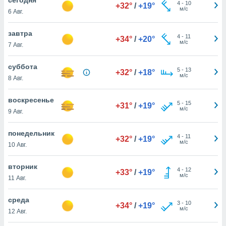
 и
4
-
10
+32°
/
+19°
м/с
6 Авг.
ть действия
я на веб-
же
завтра
4
-
11
+34°
/
+20°
пределенный
м/с
7 Авг.
обы
вам рекламу
суббота
5
-
13
зированный
+32°
/
+18°
м/с
8 Авг.
го основе.
айти
ьную
воскресенье
5
-
15
+31°
/
+19°
 в нашей
м/с
9 Авг.
йлов cookie
ремя
понедельник
4
-
11
гласие,
+32°
/
+19°
м/с
10 Авг.
опку
спользования
вторник
 cookie
4
-
12
+33°
/
+19°
м/с
нную в
11 Авг.
и нашего
среда
3
-
10
+34°
/
+19°
м/с
12 Авг.
ОГО ВЫ