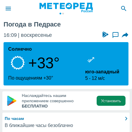
Педраса
Погода в Педрасе
ие о
циальности
16:09
воскресенье
...
oda.com
)
Солнечно
+33°
алами,
тировать
ество
юго-западный
яемой
По ощущениям +30°
5
12 м/с
. Вы можете
ступ к этому
используя
Наслаждайтесь нашим
едующих
приложением совершенно
Установить
БЕСПЛАТНО
файлы
По часам
олучить
В ближайшие часы безоблачно
й доступ