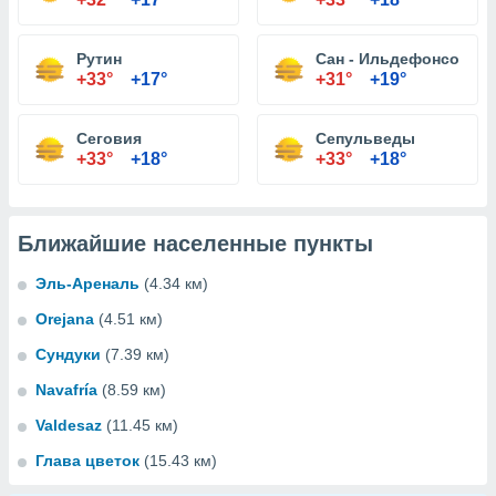
Рутин
Сан - Ильдефонсо
+33°
+17°
+31°
+19°
Сеговия
Сепульведы
+33°
+18°
+33°
+18°
Ближайшие населенные пункты
Эль-Ареналь
(4.34 км)
Orejana
(4.51 км)
Сундуки
(7.39 км)
Navafría
(8.59 км)
Valdesaz
(11.45 км)
Глава цветок
(15.43 км)