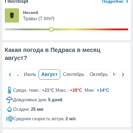
Пыльца
с помощью
Подробно
или
данных из
Низкий
чников,
Травы (7 #/m³)
и
вование
ие
х данных
Какая погода в Педраса в месяц
контента.
август
?
ные
и
ция
й
Июнь
Июль
Август
Сентябрь
Октябрь
Ноябрь
м
я
Средн. темп.:
+21°C
Макс.:
+28°C
Мин:
+14°C
рованная
Дождливые дни:
5
дней
нтент,
е
Осадки:
25 мм
сти рекламы
Средняя скорость ветра:
2 м/с
ие сведения
и и