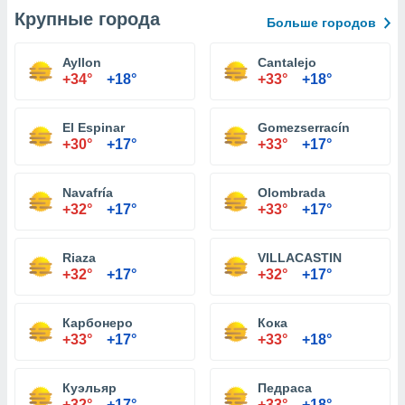
Крупные города
Больше городов
Ayllon
Cantalejo
+34°
+18°
+33°
+18°
El Espinar
Gomezserracín
+30°
+17°
+33°
+17°
Navafría
Olombrada
+32°
+17°
+33°
+17°
Riaza
VILLACASTIN
+32°
+17°
+32°
+17°
Карбонеро
Кока
+33°
+17°
+33°
+18°
Куэльяр
Педраса
+32°
+17°
+33°
+18°