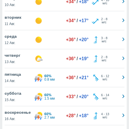
+34°
/
+18°
 и
м/с
10 Авг.
ть действия
я на веб-
вторник
же
2
-
8
+34°
/
+17°
м/с
пределенный
11 Авг.
обы
вам рекламу
среда
3
-
8
+36°
/
+20°
зированный
м/с
12 Авг.
го основе.
айти
четверг
ьную
2
-
8
+36°
/
+19°
м/с
13 Авг.
 в нашей
йлов cookie
ремя
пятница
60%
6
-
12
+36°
/
+21°
гласие,
0.8 мм
м/с
14 Авг.
опку
спользования
суббота
 cookie
60%
6
-
14
+33°
/
+20°
1.5 мм
м/с
15 Авг.
нную в
и нашего
воскресенье
60%
4
-
13
+28°
/
+18°
2.7 мм
м/с
16 Авг.
ОГО ВЫ