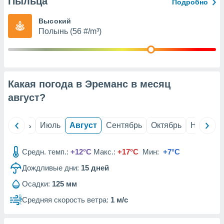
Пыльца
с помощью
Подробно
или
данных из
Высокий
чников,
Полынь (56 #/m³)
и
вование
ие
х данных
Какая погода в Эреманс в месяц
контента.
август
?
ные
и
ция
й
Июнь
Июль
Август
Сентябрь
Октябрь
Ноябрь
м
я
Средн. темп.:
+12°C
Макс.:
+17°C
Мин:
+7°C
рованная
Дождливые дни:
15
дней
нтент,
е
Осадки:
125 мм
сти рекламы
Средняя скорость ветра:
1 м/с
ие сведения
и и