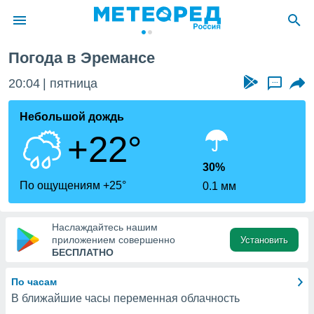
Погода в Эремансе
ие о
циальности
20:04
пятница
...
oda.com
)
Небольшой дождь
+22°
алами,
тировать
ество
30%
яемой
По ощущениям +25°
0.1 мм
. Вы можете
ступ к этому
используя
Наслаждайтесь нашим
едующих
приложением совершенно
Установить
БЕСПЛАТНО
файлы
По часам
олучить
В ближайшие часы переменная облачность
й доступ