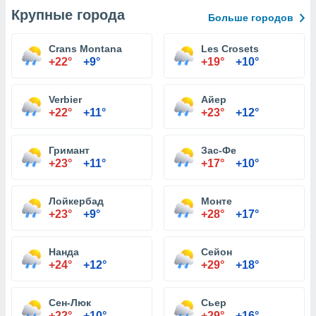
Крупные города
Больше городов
Crans Montana
Les Crosets
+22°
+9°
+19°
+10°
Verbier
Айер
+22°
+11°
+23°
+12°
Гримант
Зас-Фе
+23°
+11°
+17°
+10°
Лойкербад
Монте
+23°
+9°
+28°
+17°
Нанда
Сейон
+24°
+12°
+29°
+18°
Сен-Люк
Сьер
+22°
+10°
+29°
+16°