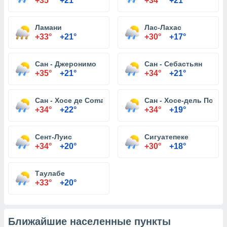
+35°
+21°
+34°
+21°
Ламани
Лас-Лахас
+33°
+21°
+30°
+17°
Сан - Джеронимо
Сан - Себастьян
+35°
+21°
+34°
+21°
Сан - Хосе де Comayagua
Сан - Хосе-дель Потре
+34°
+22°
+34°
+19°
Сент-Луис
Сигуатепеке
+34°
+20°
+30°
+18°
Таулабе
+33°
+20°
Ближайшие населенные пункты