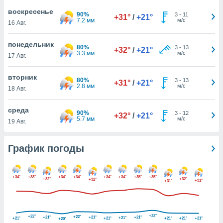
днако вы
воскресенье
90%
3
-
11
сматривать
+31°
/
+21°
7.2 мм
м/с
16 Авг.
изированную
понедельник
 можете
80%
3
-
13
+32°
/
+21°
3.3 мм
м/с
от установки
17 Авг.
ться
вторник
80%
3
-
13
+31°
/
+21°
нашему веб-
2.8 мм
м/с
18 Авг.
дписке,
у
среда
».
90%
3
-
12
+32°
/
+21°
5.7 мм
м/с
19 Авг.
гласия мы и
ры
 файлы
График погоды
кальные
торы или
 технологии
+34°
+33°
+34°
+34°
+34°
+34°
+35°
+35°
+32°
+32°
+32°
+31°
+31°
я,
оступа и
ерсональных
их как
+22°
+22°
+22°
+21°
+21°
+21°
+21°
+21°
+21°
+21°
+21°
+21°
+20°
 о вашем