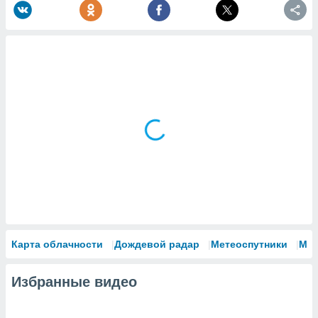
Карта облачности
Дождевой радар
Метеоспутники
Мо
Избранные видео