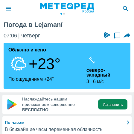
Погода в Lejamaní
ие о
циальности
07:06
четверг
...
oda.com
)
Облачно и ясно
+23°
алами,
тировать
северо-
ество
западный
яемой
По ощущениям +24°
3
6 м/с
. Вы можете
ступ к этому
используя
едующих
Наслаждайтесь нашим
приложением совершенно
Установить
БЕСПЛАТНО
файлы
олучить
По часам
й доступ
В ближайшие часы переменная облачность