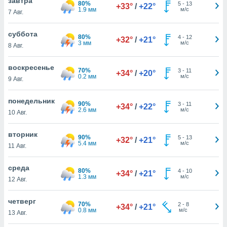
завтра
 и
80%
5
-
13
+33°
/
+22°
1.9 мм
м/с
7 Авг.
ть действия
я на веб-
же
суббота
80%
4
-
12
+32°
/
+21°
пределенный
3 мм
м/с
8 Авг.
обы
вам рекламу
воскресенье
70%
зированный
3
-
11
+34°
/
+20°
0.2 мм
м/с
9 Авг.
го основе.
айти
ьную
понедельник
90%
3
-
11
+34°
/
+22°
 в нашей
2.6 мм
м/с
10 Авг.
йлов cookie
ремя
вторник
90%
5
-
13
гласие,
+32°
/
+21°
5.4 мм
м/с
11 Авг.
опку
спользования
 cookie
среда
80%
4
-
10
+34°
/
+21°
нную в
1.3 мм
м/с
12 Авг.
и нашего
четверг
70%
2
-
8
+34°
/
+21°
0.8 мм
м/с
13 Авг.
ОГО ВЫ