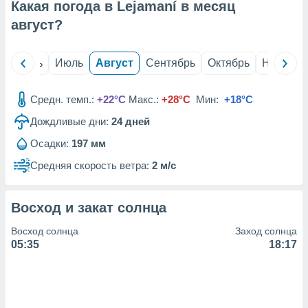
с помощью
Какая погода в Lejamaní в месяц
или
август
?
данных из
чников,
и
й
Июнь
Июль
Август
Сентябрь
Октябрь
Ноябрь
вование
ие
Средн. темп.:
+22°C
Макс.:
+28°C
Мин:
+18°C
х данных
контента.
Дождливые дни:
24
дней
ные
Осадки:
197 мм
и
Средняя скорость ветра:
2 м/с
ция
м
я
Восход и закат солнца
рованная
Восход солнца
Заход солнца
нтент,
05:35
18:17
е
сти рекламы
ие сведения
и и