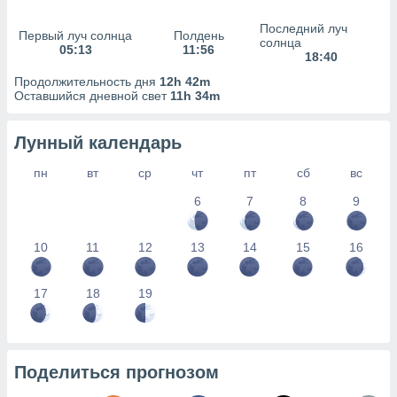
сервисов.
Последний луч
 наших 1199
Первый луч солнца
Полдень
солнца
неров
05:13
11:56
18:40
Продолжительность дня
12h 42m
Оставшийся дневной свет
11h 34m
Лунный календарь
пн
вт
ср
чт
пт
сб
вс
6
7
8
9
10
11
12
13
14
15
16
17
18
19
Поделиться прогнозом