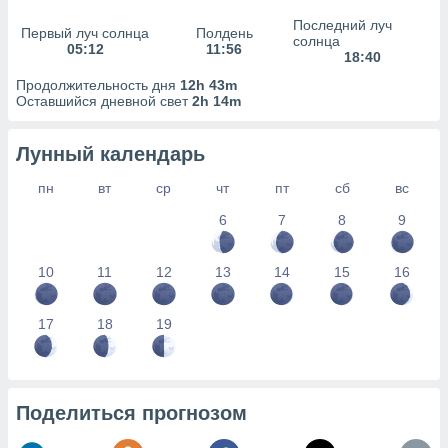
сервисов.
Последний луч
Первый луч солнца
Полдень
 наших 1199
солнца
05:12
11:56
неров
18:40
Продолжительность дня
12h 43m
Оставшийся дневной свет
2h 14m
Лунный календарь
пн
вт
ср
чт
пт
сб
вс
6
7
8
9
10
11
12
13
14
15
16
17
18
19
Поделиться прогнозом