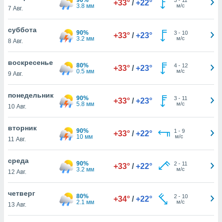
+33°
/
+22°
 и
3.8 мм
м/с
7 Авг.
ть действия
я на веб-
суббота
же
90%
3
-
10
+33°
/
+23°
3.2 мм
м/с
пределенный
8 Авг.
обы
вам рекламу
воскресенье
80%
4
-
12
+33°
/
+23°
зированный
0.5 мм
м/с
9 Авг.
го основе.
айти
понедельник
ьную
90%
3
-
11
+33°
/
+23°
5.8 мм
м/с
10 Авг.
 в нашей
йлов cookie
ремя
вторник
90%
1
-
9
+33°
/
+22°
гласие,
10 мм
м/с
11 Авг.
опку
спользования
среда
 cookie
90%
2
-
11
+33°
/
+22°
3.2 мм
м/с
12 Авг.
нную в
и нашего
четверг
80%
2
-
10
+34°
/
+22°
2.1 мм
м/с
13 Авг.
ОГО ВЫ