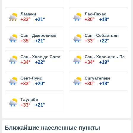
Ламани
Лас-Лахас
+33°
+21°
+30°
+18°
Сан - Джеронимо
Сан - Себастьян
+35°
+21°
+33°
+22°
Сан - Хосе де Comayagua
Сан - Хосе-дель Потре
+34°
+22°
+34°
+19°
Сент-Луис
Сигуатепеке
+33°
+20°
+30°
+18°
Таулабе
+33°
+21°
Ближайшие населенные пункты