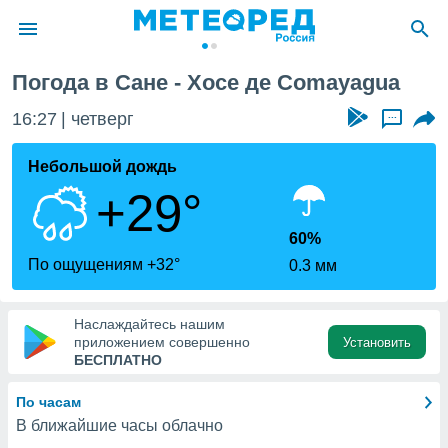
е Comayagua
Погода в Сане - Хосе де Comayagua
ие о
циальности
16:27
четверг
...
oda.com
)
Небольшой дождь
+29°
алами,
тировать
ество
60%
яемой
По ощущениям +32°
0.3 мм
. Вы можете
ступ к этому
используя
Наслаждайтесь нашим
едующих
приложением совершенно
Установить
БЕСПЛАТНО
файлы
По часам
олучить
В ближайшие часы облачно
й доступ