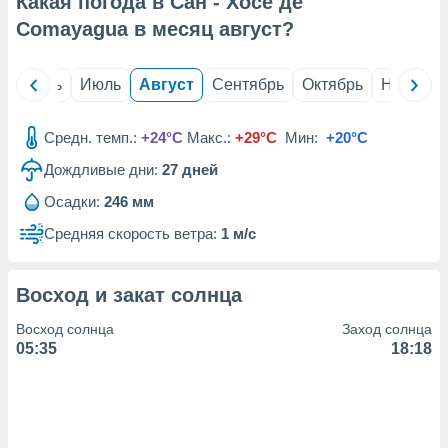
Какая погода в Сан - Хосе де
с помощью
или
Comayagua в месяц
август
?
данных из
чников,
и
й
Июнь
Июль
Август
Сентябрь
Октябрь
Ноябрь
вование
ие
Средн. темп.:
+24°C
Макс.:
+29°C
Мин:
+20°C
х данных
Дождливые дни:
27
дней
контента.
Осадки:
246 мм
ные
и
Средняя скорость ветра:
1 м/с
ция
м
я
Восход и закат солнца
рованная
Восход солнца
Заход солнца
нтент,
05:35
18:18
е
сти рекламы
ие сведения
и и