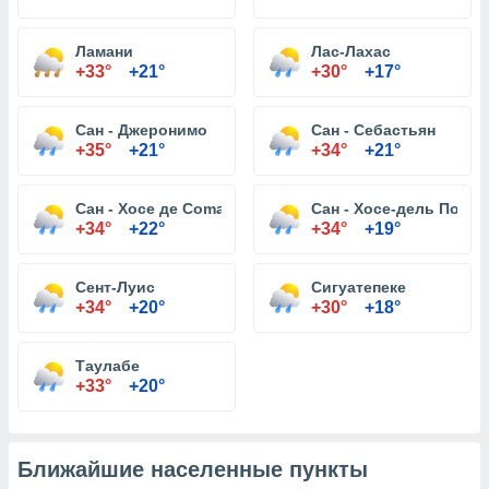
Ламани
Лас-Лахас
+33°
+21°
+30°
+17°
Сан - Джеронимо
Сан - Себастьян
+35°
+21°
+34°
+21°
Сан - Хосе де Comayagua
Сан - Хосе-дель Потре
+34°
+22°
+34°
+19°
Сент-Луис
Сигуатепеке
+34°
+20°
+30°
+18°
Таулабе
+33°
+20°
Ближайшие населенные пункты