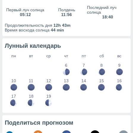
сервисов.
Последний луч
Первый луч солнца
Полдень
 наших 1199
солнца
05:12
11:56
неров
18:40
Продолжительность дня
12h 43m
Время восхода солнца
44 min
Лунный календарь
пн
вт
ср
чт
пт
сб
вс
6
7
8
9
10
11
12
13
14
15
16
17
18
19
Поделиться прогнозом