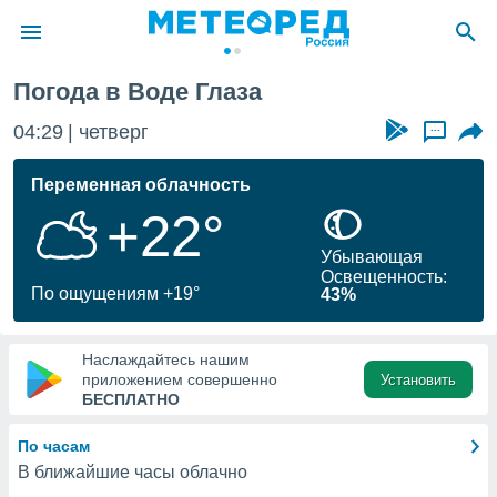
Погода в Воде Глаза
ие о
циальности
04:29
четверг
...
oda.com
)
Переменная облачность
+22°
алами,
тировать
Убывающая
ество
Освещенность:
яемой
По ощущениям +19°
43%
. Вы можете
ступ к этому
используя
Наслаждайтесь нашим
едующих
приложением совершенно
Установить
БЕСПЛАТНО
файлы
По часам
олучить
В ближайшие часы облачно
й доступ