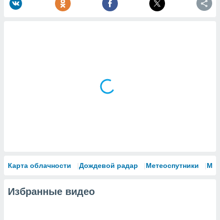
Карта облачности
Дождевой радар
Метеоспутники
Мо
Избранные видео