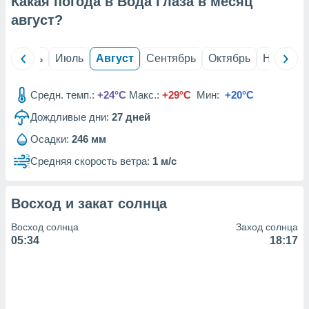
Какая погода в Вода Глаза в месяц
с помощью
или
август
?
данных из
чников,
и
й
Июнь
Июль
Август
Сентябрь
Октябрь
Ноябрь
вование
ие
Средн. темп.:
+24°C
Макс.:
+29°C
Мин:
+20°C
х данных
Дождливые дни:
27
дней
контента.
Осадки:
246 мм
ные
и
Средняя скорость ветра:
1 м/с
ция
м
я
Восход и закат солнца
рованная
Восход солнца
Заход солнца
нтент,
05:34
18:17
е
сти рекламы
ие сведения
и и