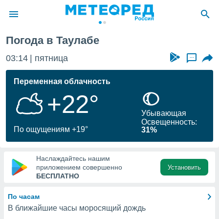
Погода в Таулабе
ие о
циальности
03:14
пятница
...
oda.com
)
Переменная облачность
+22°
алами,
тировать
Убывающая
ество
Освещенность:
яемой
По ощущениям +19°
31%
. Вы можете
ступ к этому
используя
Наслаждайтесь нашим
едующих
приложением совершенно
Установить
БЕСПЛАТНО
файлы
По часам
олучить
В ближайшие часы моросящий дождь
й доступ