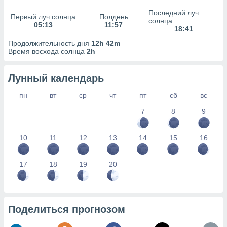
сервисов.
Последний луч
Первый луч солнца
Полдень
 наших 1199
солнца
05:13
11:57
неров
18:41
Продолжительность дня
12h 42m
Время восхода солнца
2h
Лунный календарь
пн
вт
ср
чт
пт
сб
вс
7
8
9
10
11
12
13
14
15
16
17
18
19
20
Поделиться прогнозом