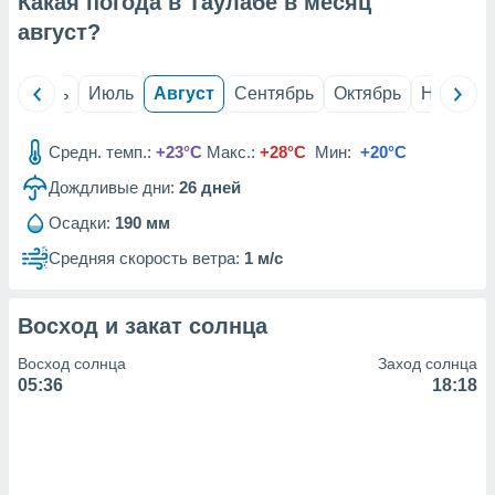
Какая погода в Таулабе в месяц
с помощью
или
август
?
данных из
чников,
и
й
Июнь
Июль
Август
Сентябрь
Октябрь
Ноябрь
вование
ие
Средн. темп.:
+23°C
Макс.:
+28°C
Мин:
+20°C
х данных
Дождливые дни:
26
дней
контента.
Осадки:
190 мм
ные
и
Средняя скорость ветра:
1 м/с
ция
м
я
Восход и закат солнца
рованная
Восход солнца
Заход солнца
нтент,
05:36
18:18
е
сти рекламы
ие сведения
и и