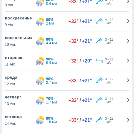
+33°
/
+21°
 и
0.4 мм
м/с
8 Авг.
ть действия
я на веб-
воскресенье
же
80%
4
-
12
+32°
/
+21°
2 мм
м/с
пределенный
9 Авг.
обы
вам рекламу
понедельник
90%
3
-
11
+32°
/
+21°
зированный
4.4 мм
м/с
10 Авг.
го основе.
айти
вторник
ьную
90%
3
-
11
+32°
/
+20°
9.4 мм
м/с
11 Авг.
 в нашей
йлов cookie
ремя
среда
90%
3
-
12
+33°
/
+21°
гласие,
2.7 мм
м/с
12 Авг.
опку
спользования
четверг
 cookie
70%
3
-
11
+33°
/
+21°
1.7 мм
м/с
13 Авг.
нную в
и нашего
пятница
80%
3
-
11
+33°
/
+21°
1.8 мм
м/с
14 Авг.
ОГО ВЫ