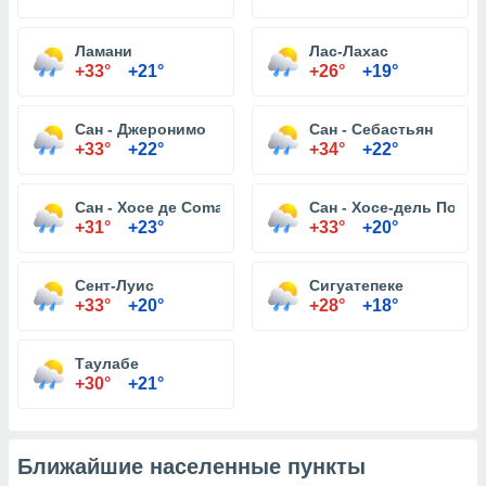
Ламани
Лас-Лахас
+33°
+21°
+26°
+19°
Сан - Джеронимо
Сан - Себастьян
+33°
+22°
+34°
+22°
Сан - Хосе де Comayagua
Сан - Хосе-дель Потре
+31°
+23°
+33°
+20°
Сент-Луис
Сигуатепеке
+33°
+20°
+28°
+18°
Таулабе
+30°
+21°
Ближайшие населенные пункты