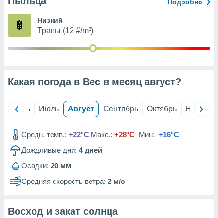
Пыльца
с помощью
Подробно
или
данных из
Низкий
чников,
Травы (12 #/m³)
и
вование
ие
х данных
Какая погода в Вес в месяц
август
?
контента.
ные
и
й
Июнь
Июль
Август
Сентябрь
Октябрь
Ноябрь
ция
м
Средн. темп.:
+22°C
Макс.:
+28°C
Мин:
+16°C
я
Дождливые дни:
4
дней
рованная
нтент,
Осадки:
20 мм
е
Средняя скорость ветра:
2 м/с
сти рекламы
ие сведения
Восход и закат солнца
и и