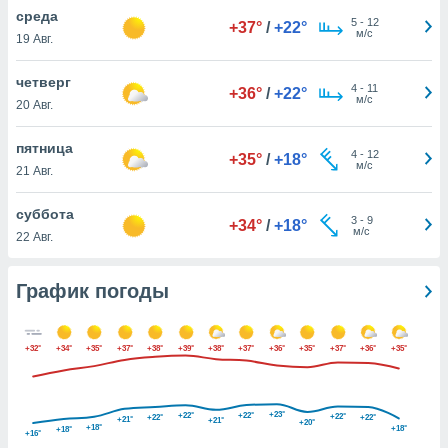
днако вы
среда
5
-
12
+37°
/
+22°
сматривать
м/с
19 Авг.
изированную
четверг
4
-
11
 можете
+36°
/
+22°
м/с
20 Авг.
от установки
ться
пятница
4
-
12
+35°
/
+18°
нашему веб-
м/с
21 Авг.
дписке,
у
суббота
3
-
9
».
+34°
/
+18°
м/с
22 Авг.
гласия мы и
ры
График погоды
 файлы
кальные
торы или
 технологии
+32°
+34°
+35°
+37°
+38°
+39°
+38°
+37°
+36°
+35°
+37°
+36°
+35°
я,
оступа и
ерсональных
+23°
+22°
+22°
+22°
+22°
+22°
+21°
+21°
их как
+20°
+18°
+18°
+18°
+16°
 о вашем