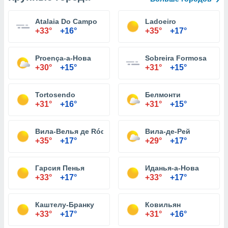
Atalaia Do Campo
Ladoeiro
+33°
+16°
+35°
+17°
Proença-а-Нова
Sobreira Formosa
+30°
+15°
+31°
+15°
Tortosendo
Белмонти
+31°
+16°
+31°
+15°
Вила-Велья де Ródão
Вила-де-Рей
+35°
+17°
+29°
+17°
Гарсия Пенья
Иданья-а-Нова
+33°
+17°
+33°
+17°
Каштелу-Бранку
Ковильян
+33°
+17°
+31°
+16°