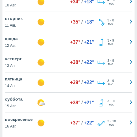
+34°
/
+18°
 и
м/с
10 Авг.
ть действия
я на веб-
вторник
же
3
-
8
+35°
/
+18°
м/с
пределенный
11 Авг.
обы
вам рекламу
среда
3
-
9
+37°
/
+21°
зированный
м/с
12 Авг.
го основе.
айти
четверг
ьную
3
-
9
+38°
/
+22°
м/с
13 Авг.
 в нашей
йлов cookie
ремя
пятница
3
-
9
+39°
/
+22°
гласие,
м/с
14 Авг.
опку
спользования
суббота
 cookie
3
-
11
+38°
/
+21°
м/с
15 Авг.
нную в
и нашего
воскресенье
3
-
10
+37°
/
+22°
м/с
16 Авг.
ОГО ВЫ