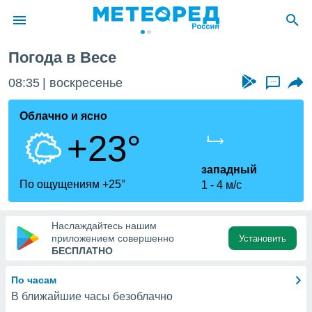
Погода в Весе
ие о
циальности
08:35
воскресенье
...
oda.com
)
Облачно и ясно
+23°
алами,
тировать
ество
западный
яемой
По ощущениям +25°
1
4 м/с
. Вы можете
ступ к этому
используя
Наслаждайтесь нашим
едующих
приложением совершенно
Установить
БЕСПЛАТНО
файлы
По часам
олучить
В ближайшие часы безоблачно
й доступ