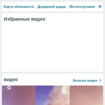
Карта облачности
Дождевой радар
Метеоспутники
Мо
Избранные видео
видео
Больше видео