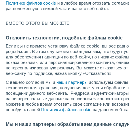
Политике файлов cookie
и в любое время отозвать согласи
+31°
расположенную в нижней части нашего веб-сайта.
ВМЕСТО ЭТОГО ВЫ МОЖЕТЕ,
западны
По ощущениям +31°
4
-
11 м/с
Отклонить технологии, подобные файлам cookie
Если вы не примете установку файлов cookie, вы все рав
pogoda.com. В этом случае мы сообщаем вам, что будут у
Погода на 1 – 7 дней
Карта температур
Дождево
для обеспечения навигации по веб-сайту, но никакие файлы
показа рекламы или персонализированного контента, одна
неперсонализированную рекламу. Вы можете отказаться от 
веб-сайту по подписке, нажав кнопку «Отказаться».
завтра
понедельник
cегодня
С вашего согласия мы и
наши партнеры
используем файлы 
9 Авг.
10 Авг.
8 Авг.
технологии для хранения, получения доступа и обработки
посещении данного веб-сайта, IP-адреса и идентификатор
ваши персональные данные на основании законного интерес
можете в любое время отозвать свое согласие или возрази
перейдя к нашей
Политики файлов cookie
на данном веб-са
+31°
/
+15°
+32°
/
+14°
+
+34°
/
+19°
Мы и наши партнеры обрабатываем данные следу