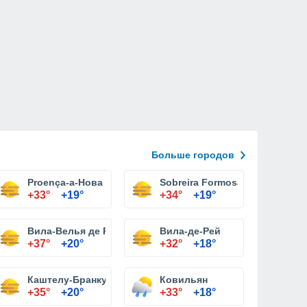
Больше городов
Proença-а-Нова
Sobreira Formosa
+33°
+19°
+34°
+19°
Вила-Велья де Ródão
Вила-де-Рей
+37°
+20°
+32°
+18°
Каштелу-Бранку
Ковильян
+35°
+20°
+33°
+18°