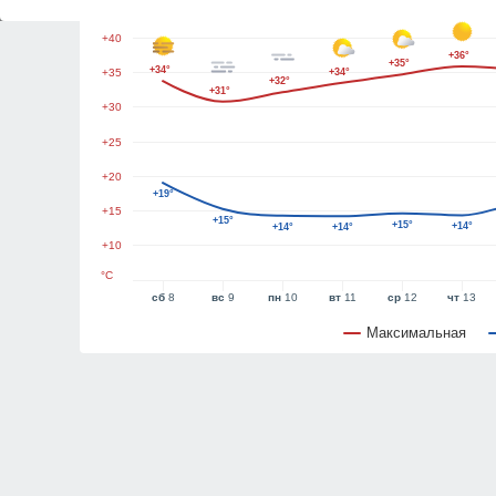
+45
+40
+36°
+35°
+34°
+35
+34°
+32°
+31°
+30
+25
+20
+19°
+15
+15°
+15°
+14°
+14°
+14°
+10
°C
сб
8
вс
9
пн
10
вт
11
ср
12
чт
13
Максимальная