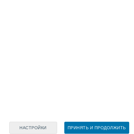
Лунный календарь
пн
вт
ср
чт
пт
сб
вс
8
9
10
11
12
13
14
15
16
17
18
19
20
21
НАСТРОЙКИ
ПРИНЯТЬ И ПРОДОЛЖИТЬ