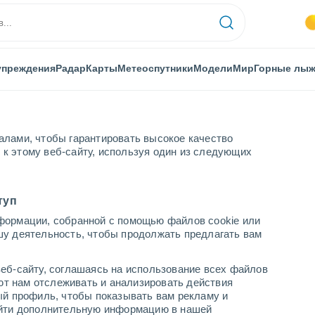
упреждения
Радар
Карты
Метеоспутники
Модели
Мир
Горные лы
алами, чтобы гарантировать высокое качество
к этому веб-сайту, используя один из следующих
ертан
туп
формации, собранной с помощью файлов cookie или
шу деятельность, чтобы продолжать предлагать вам
...
еб-сайту, соглашаясь на использование всех файлов
яют нам отслеживать и анализировать действия
По часам
ый профиль, чтобы показывать вам рекламу и
В ближайшие часы безоблачно
найти дополнительную информацию в нашей