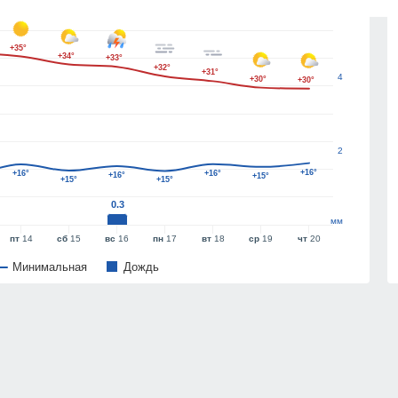
6
+35°
+34°
+33°
+32°
+31°
4
+30°
+30°
2
+16°
+16°
+16°
+16°
+15°
+15°
+15°
0.3
мм
пт
14
сб
15
вс
16
пн
17
вт
18
ср
19
чт
20
Минимальная
Дождь