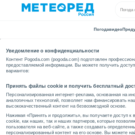
Погода
видео
Пред
Уведомление о конфиденциальности
Контент Pogoda.com (pogoda.com) подготовлен профессион
предоставляемой информации. Вы можете получить доступ 
вариантов:
Главная
Португалия
Округ Каштелу-Бранку
С
Принять файлы cookie и получить бесплатный дос
Персонализированная интернет-реклама, основанная на ин
Погода в Сертане
аналогичных технологий, позволяет нам финансировать на
высококачественный контент на безвозмездной основе.
16:32
суббота
Нажимая «Принять и продолжить», вы получаете доступ к в
cookie, как наших, так и наших партнеров, которые позвол
пользователя на веб-сайте, а также создавать определенн
Солнечно
персонализированный контент на его основе. Вы можете 