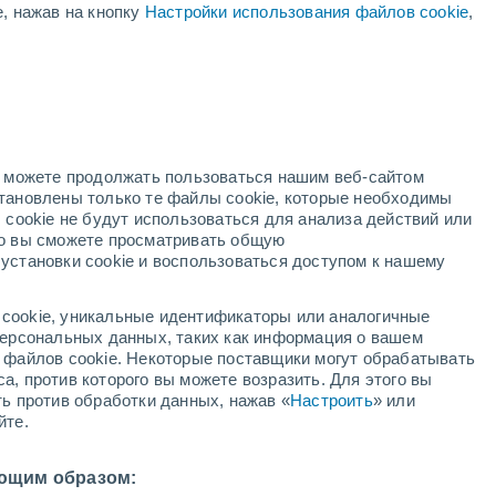
е, нажав на кнопку
Настройки использования файлов cookie
,
й
но можете продолжать пользоваться нашим веб-сайтом
становлены только те файлы cookie, которые необходимы
й радар
Метеоспутники
Модели
 cookie не будут использоваться для анализа действий или
ко вы сможете просматривать общую
установки cookie и воспользоваться доступом к нашему
вторник
среда
четверг
пятница
cookie, уникальные идентификаторы или аналогичные
11 Авг.
12 Авг.
13 Авг.
14 Авг.
 персональных данных, таких как информация о вашем
ы файлов cookie. Некоторые поставщики могут обрабатывать
а, против которого вы можете возразить. Для этого вы
ть против обработки данных, нажав «
Настроить
» или
йте.
34°
/
+14°
+35°
/
+15°
+36°
/
+14°
+35°
/
+16°
ющим образом: