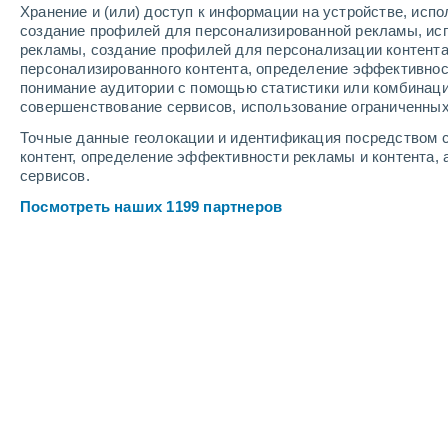
Хранение и (или) доступ к информации на устройстве, исп
5
-
11
м/с
5
-
11
м/с
4
-
11
м/с
создание профилей для персонализированной рекламы, ис
рекламы, создание профилей для персонализации контент
персонализированного контента, определение эффективнос
Погода в Сертане cегодня
, 8 август
понимание аудитории с помощью статистики или комбинаци
совершенствование сервисов, использование ограниченных
Солнечно
+31°
17:00
Точные данные геолокации и идентификация посредством с
Ощущаемая т.
+31
контент, определение эффективности рекламы и контента, 
сервисов.
Солнечно
+30°
18:00
Посмотреть наших 1199 партнеров
Ощущаемая т.
+30
Солнечно
+28°
19:00
Ощущаемая т.
+28
Солнечно
+26°
20:00
Ощущаемая т.
+26
Солнечно
+23°
21:00
Ощущаемая т.
+24