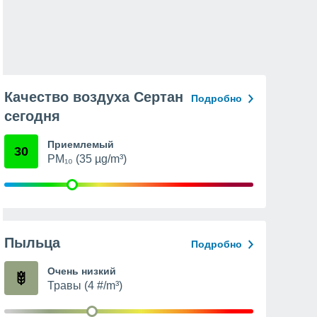
Качество воздуха Сертан
Подробно
сегодня
Приемлемый
30
PM₁₀ (35 µg/m³)
Пыльца
Подробно
Очень низкий
Травы (4 #/m³)