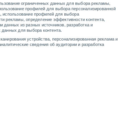
ользование ограниченных данных для выбора рекламы,
4
-
10
м/с
4
-
9
м/с
4
-
9
м/с
4
-
11
м/с
пользование профилей для выбора персонализированной
а, использование профилей для выбора
ти рекламы, определение эффективности контента,
а
и данных из разных источников, разработка и
 данных для выбора контента.
западный
3 Средний
канирования устройства, персонализированная реклама и
°
4
-
11 м/с
FPS:
6-10
аналитические сведения об аудитории и разработка
западный
2 Низкий
°
4
-
11 м/с
FPS:
нет
северо-западный
1 Низкий
°
4
-
11 м/с
FPS:
нет
северо-западный
0 Низкий
°
4
-
9 м/с
FPS:
нет
северо-западный
0 Низкий
°
3
-
8 м/с
FPS:
нет