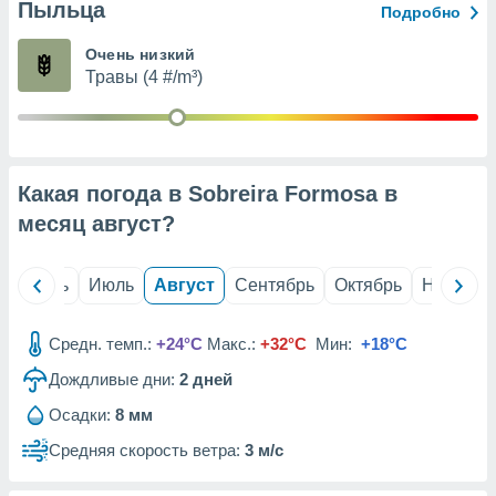
с помощью
Пыльца
Подробно
или
данных из
Очень низкий
чников,
Травы (4 #/m³)
и
вование
ие
х данных
Какая погода в Sobreira Formosa в
контента.
месяц
август
?
ные
и
ция
й
Июнь
Июль
Август
Сентябрь
Октябрь
Ноябрь
м
я
Средн. темп.:
+24°C
Макс.:
+32°C
Мин:
+18°C
рованная
нтент,
Дождливые дни:
2
дней
е
Осадки:
8 мм
сти рекламы
Средняя скорость ветра:
3 м/с
ие сведения
и и