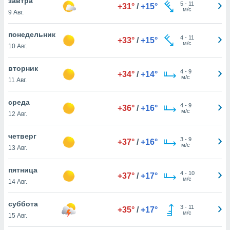
завтра
 и
5
-
11
+31°
/
+15°
м/с
9 Авг.
ть действия
я на веб-
же
понедельник
4
-
11
+33°
/
+15°
пределенный
м/с
10 Авг.
обы
вам рекламу
вторник
зированный
4
-
9
+34°
/
+14°
м/с
11 Авг.
го основе.
айти
ьную
среда
4
-
9
+36°
/
+16°
 в нашей
м/с
12 Авг.
йлов cookie
ремя
четверг
3
-
9
гласие,
+37°
/
+16°
м/с
13 Авг.
опку
спользования
 cookie
пятница
4
-
10
+37°
/
+17°
нную в
м/с
14 Авг.
и нашего
суббота
3
-
11
+35°
/
+17°
м/с
15 Авг.
ОГО ВЫ