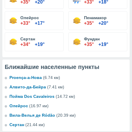
+35°
+20°
+33°
+18°
Олейрос
Пенамакор
+33°
+17°
+35°
+20°
Сертан
Фундан
+34°
+19°
+35°
+19°
Ближайшие населенные пункты
Proença-а-Нова
(6.74 км)
Алвито-да-Бейра
(7.41 км)
Пойма Dos Cavaleiros
(14.72 км)
Олейрос
(16.97 км)
Вила-Велья де Ródão
(20.39 км)
Сертан
(21.44 км)