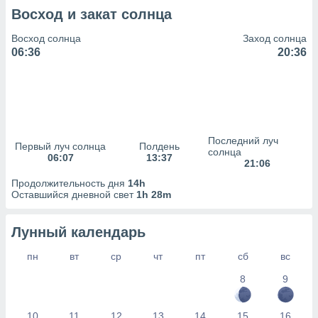
сервисов.
Восход и закат солнца
 наших 1199
неров
Восход солнца
Заход солнца
06:36
20:36
Последний луч
Первый луч солнца
Полдень
солнца
06:07
13:37
21:06
Продолжительность дня
14h
Оставшийся дневной свет
1h 28m
Лунный календарь
пн
вт
ср
чт
пт
сб
вс
8
9
10
11
12
13
14
15
16