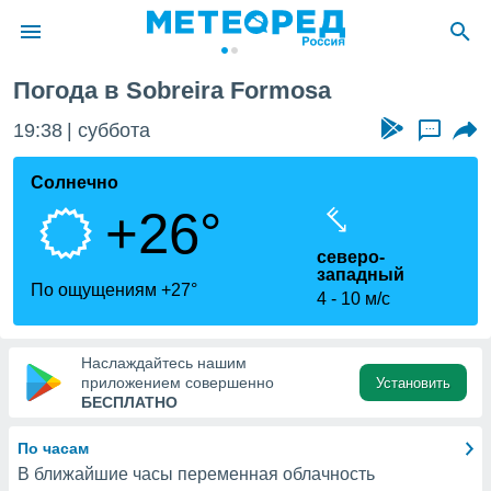
rmosa
Погода в Sobreira Formosa
ие о
циальности
19:38
суббота
...
oda.com
)
Солнечно
+26°
алами,
тировать
северо-
ество
западный
яемой
По ощущениям +27°
4
10 м/с
. Вы можете
ступ к этому
используя
едующих
Наслаждайтесь нашим
приложением совершенно
Установить
БЕСПЛАТНО
файлы
олучить
По часам
й доступ
В ближайшие часы переменная облачность