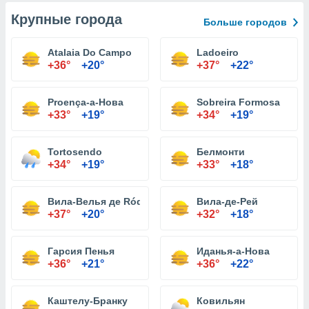
Крупные города
Больше городов
Atalaia Do Campo
Ladoeiro
+36°
+20°
+37°
+22°
Proença-а-Нова
Sobreira Formosa
+33°
+19°
+34°
+19°
Tortosendo
Белмонти
+34°
+19°
+33°
+18°
Вила-Велья де Ródão
Вила-де-Рей
+37°
+20°
+32°
+18°
Гарсия Пенья
Иданья-а-Нова
+36°
+21°
+36°
+22°
Каштелу-Бранку
Ковильян