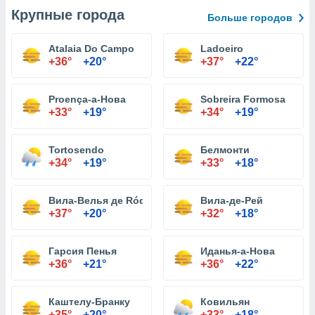
Крупные города
Больше городов
Atalaia Do Campo
Ladoeiro
+36°
+20°
+37°
+22°
Proença-а-Нова
Sobreira Formosa
+33°
+19°
+34°
+19°
Tortosendo
Белмонти
+34°
+19°
+33°
+18°
Вила-Велья де Ródão
Вила-де-Рей
+37°
+20°
+32°
+18°
Гарсия Пенья
Иданья-а-Нова
+36°
+21°
+36°
+22°
Каштелу-Бранку
Ковильян
+35°
+20°
+33°
+18°