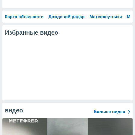
Карта облачности
Дождевой радар
Метеоспутники
Мо
Избранные видео
видео
Больше видео