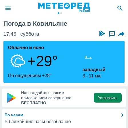
Погода в Ковильяне
ие о
циальности
17:46
суббота
...
oda.com
)
Облачно и ясно
+29°
алами,
тировать
ество
западный
яемой
По ощущениям +28°
3
11 м/с
. Вы можете
ступ к этому
используя
Наслаждайтесь нашим
едующих
приложением совершенно
Установить
БЕСПЛАТНО
файлы
По часам
олучить
В ближайшие часы безоблачно
й доступ