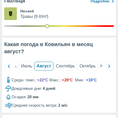
Пыльца
с помощью
Подробно
или
данных из
Низкий
чников,
Травы (9 #/m³)
и
вование
ие
х данных
Какая погода в Ковильян в месяц
контента.
август
?
ные
и
ция
й
Июнь
Июль
Август
Сентябрь
Октябрь
Ноябрь
м
я
Средн. темп.:
+22°C
Макс.:
+28°C
Мин:
+16°C
рованная
Дождливые дни:
4
дней
нтент,
е
Осадки:
20 мм
сти рекламы
Средняя скорость ветра:
2 м/с
ие сведения
и и