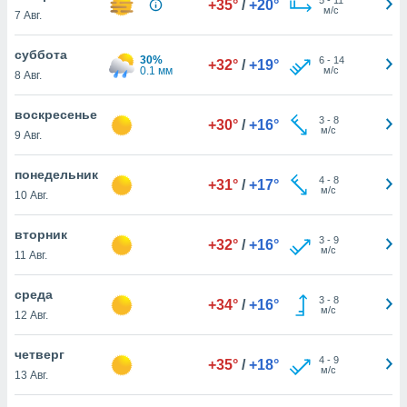
+35°
/
+20°
 и
м/с
7 Авг.
ть действия
я на веб-
суббота
же
30%
6
-
14
+32°
/
+19°
0.1 мм
м/с
пределенный
8 Авг.
обы
вам рекламу
воскресенье
3
-
8
+30°
/
+16°
зированный
м/с
9 Авг.
го основе.
айти
понедельник
ьную
4
-
8
+31°
/
+17°
м/с
10 Авг.
 в нашей
йлов cookie
ремя
вторник
3
-
9
+32°
/
+16°
гласие,
м/с
11 Авг.
опку
спользования
среда
 cookie
3
-
8
+34°
/
+16°
м/с
12 Авг.
нную в
и нашего
четверг
4
-
9
+35°
/
+18°
м/с
13 Авг.
ОГО ВЫ