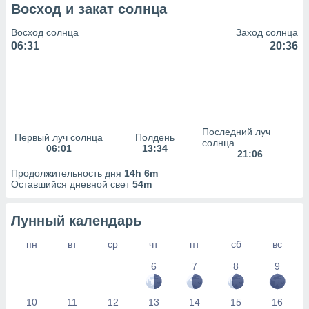
сервисов.
Восход и закат солнца
 наших 1199
Восход солнца
Заход солнца
неров
06:31
20:36
Последний луч
Первый луч солнца
Полдень
солнца
06:01
13:34
21:06
Продолжительность дня
14h 6m
Оставшийся дневной свет
54m
Лунный календарь
пн
вт
ср
чт
пт
сб
вс
6
7
8
9
10
11
12
13
14
15
16