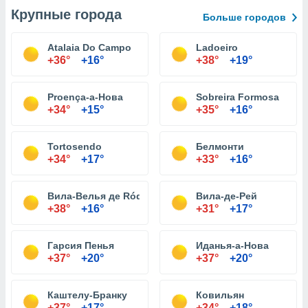
Крупные города
Больше городов
Atalaia Do Campo
Ladoeiro
+36°
+16°
+38°
+19°
Proença-а-Нова
Sobreira Formosa
+34°
+15°
+35°
+16°
Tortosendo
Белмонти
+34°
+17°
+33°
+16°
Вила-Велья де Ródão
Вила-де-Рей
+38°
+16°
+31°
+17°
Гарсия Пенья
Иданья-а-Нова
+37°
+20°
+37°
+20°
Каштелу-Бранку
Ковильян
+37°
+17°
+34°
+18°