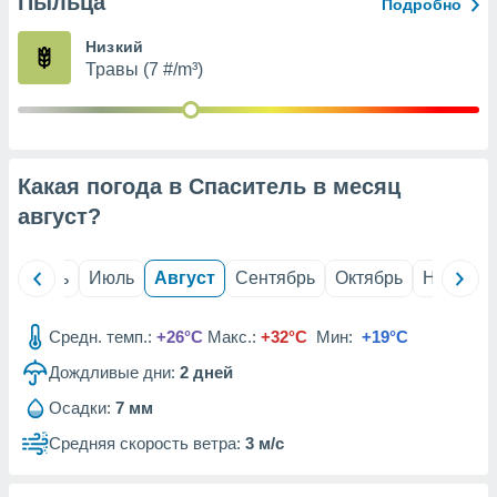
Пыльца
с помощью
Подробно
или
данных из
Низкий
чников,
Травы (7 #/m³)
и
вование
ие
х данных
Какая погода в Спаситель в месяц
контента.
август
?
ные
и
ция
й
Июнь
Июль
Август
Сентябрь
Октябрь
Ноябрь
м
я
Средн. темп.:
+26°C
Макс.:
+32°C
Мин:
+19°C
рованная
Дождливые дни:
2
дней
нтент,
е
Осадки:
7 мм
сти рекламы
Средняя скорость ветра:
3 м/с
ие сведения
и и