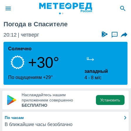
Погода в Спасителе
ие о
циальности
20:12
четверг
...
oda.com
)
Солнечно
+30°
алами,
тировать
ество
западный
яемой
По ощущениям +29°
4
8 м/с
. Вы можете
ступ к этому
используя
Наслаждайтесь нашим
едующих
приложением совершенно
Установить
БЕСПЛАТНО
файлы
По часам
олучить
В ближайшие часы безоблачно
й доступ