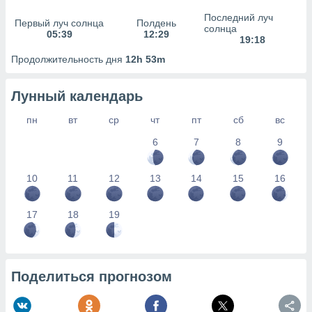
сервисов.
Последний луч
Первый луч солнца
Полдень
 наших 1199
солнца
05:39
12:29
неров
19:18
Продолжительность дня
12h 53m
Лунный календарь
пн
вт
ср
чт
пт
сб
вс
6
7
8
9
10
11
12
13
14
15
16
17
18
19
Поделиться прогнозом