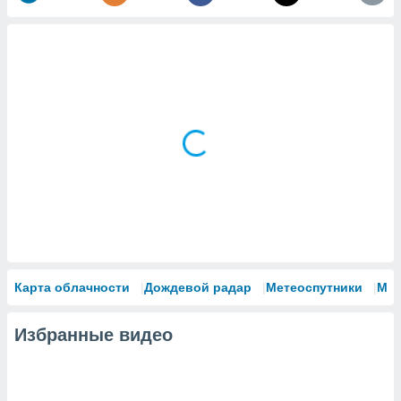
Карта облачности
Дождевой радар
Метеоспутники
Мо
Избранные видео