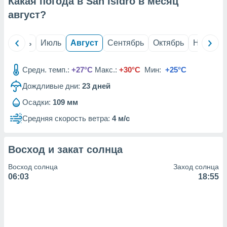
Какая погода в San Isidro в месяц
с помощью
или
август
?
данных из
чников,
и
й
Июнь
Июль
Август
Сентябрь
Октябрь
Ноябрь
вование
ие
Средн. темп.:
+27°C
Макс.:
+30°C
Мин:
+25°C
х данных
Дождливые дни:
23
дней
контента.
Осадки:
109 мм
ные
и
Средняя скорость ветра:
4 м/с
ция
м
я
Восход и закат солнца
рованная
Восход солнца
Заход солнца
нтент,
06:03
18:55
е
сти рекламы
ие сведения
и и