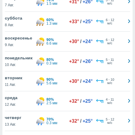
+31°
/
+26°
 и
1.5 мм
м/с
7 Авг.
ть действия
я на веб-
суббота
же
60%
6
-
12
+33°
/
+25°
1.3 мм
м/с
пределенный
8 Авг.
обы
вам рекламу
воскресенье
90%
6
-
12
+30°
/
+24°
зированный
6.6 мм
м/с
9 Авг.
го основе.
айти
понедельник
ьную
80%
5
-
11
+32°
/
+26°
0.3 мм
м/с
10 Авг.
 в нашей
йлов cookie
ремя
вторник
90%
4
-
10
+30°
/
+24°
гласие,
5.6 мм
м/с
11 Авг.
опку
спользования
среда
 cookie
80%
4
-
11
+32°
/
+25°
2.5 мм
м/с
12 Авг.
нную в
и нашего
четверг
70%
5
-
12
+32°
/
+25°
0.3 мм
м/с
13 Авг.
ОГО ВЫ