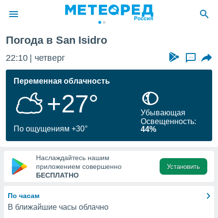
dro
Погода в San Isidro
ие о
циальности
22:10
четверг
...
oda.com
)
Переменная облачность
+27°
алами,
тировать
Убывающая
ество
Освещенность:
яемой
По ощущениям +30°
44%
. Вы можете
ступ к этому
используя
Наслаждайтесь нашим
едующих
приложением совершенно
Установить
БЕСПЛАТНО
файлы
По часам
олучить
В ближайшие часы облачно
й доступ