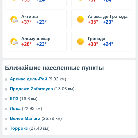
Активы
Алама-де-Гранада
+37°
+23°
+35°
+23°
Альмуньекар
Гранада
+28°
+23°
+38°
+24°
Ближайшие населенные пункты
Аренас дель-Рей
(9.92 км)
Продажи Zafarrayas
(13.06 км)
КПЗ
(16.6 км)
Лоха
(22.93 км)
Велес-Малага
(26.79 км)
Торрокс
(27.43 км)