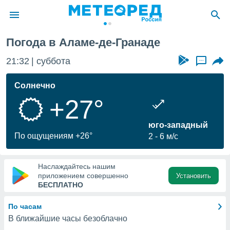
ама-де-Гранада
Погода в Аламе-де-Гранаде
ие о
циальности
21:32
суббота
...
oda.com
)
Солнечно
+27°
алами,
тировать
ество
юго-западный
яемой
По ощущениям +26°
2
6 м/с
. Вы можете
ступ к этому
используя
Наслаждайтесь нашим
едующих
приложением совершенно
Установить
БЕСПЛАТНО
файлы
По часам
олучить
В ближайшие часы безоблачно
й доступ