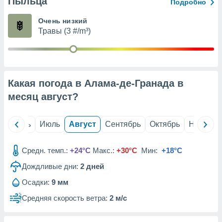
Пыльца
с помощью
Подробно
или
данных из
Очень низкий
чников,
Травы (3 #/m³)
и
вование
ие
х данных
Какая погода в Алама-де-Гранада в
контента.
месяц
август
?
ные
и
ция
й
Июнь
Июль
Август
Сентябрь
Октябрь
Ноябрь
м
я
Средн. темп.:
+24°C
Макс.:
+30°C
Мин:
+18°C
рованная
Дождливые дни:
2
дней
нтент,
е
Осадки:
9 мм
сти рекламы
Средняя скорость ветра:
2 м/с
ие сведения
и и