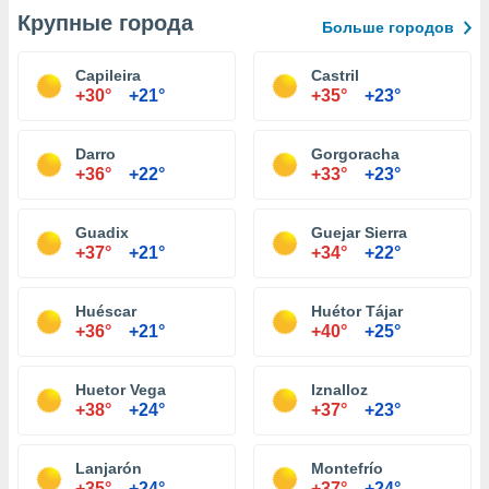
Крупные города
Больше городов
Capileira
Castril
+30°
+21°
+35°
+23°
Darro
Gorgoracha
+36°
+22°
+33°
+23°
Guadix
Guejar Sierra
+37°
+21°
+34°
+22°
Huéscar
Huétor Tájar
+36°
+21°
+40°
+25°
Huetor Vega
Iznalloz
+38°
+24°
+37°
+23°
Lanjarón
Montefrío
+35°
+24°
+37°
+24°