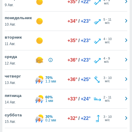
+35°
/
+22°
 и
м/с
9 Авг.
ть действия
я на веб-
понедельник
же
5
-
11
+34°
/
+23°
м/с
пределенный
10 Авг.
обы
вам рекламу
вторник
4
-
10
+35°
/
+23°
зированный
м/с
11 Авг.
го основе.
айти
среда
ьную
4
-
9
+36°
/
+23°
м/с
12 Авг.
 в нашей
йлов cookie
ремя
четверг
70%
3
-
10
+36°
/
+25°
гласие,
1.3 мм
м/с
13 Авг.
опку
спользования
пятница
 cookie
60%
2
-
11
+33°
/
+24°
1 мм
м/с
14 Авг.
нную в
и нашего
суббота
30%
3
-
10
+32°
/
+22°
0.2 мм
м/с
15 Авг.
ОГО ВЫ