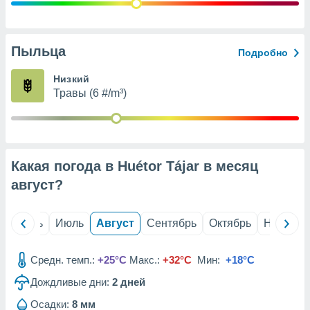
с помощью
или
данных из
чников,
Пыльца
Подробно
и
вование
Низкий
Травы (6 #/m³)
ие
х данных
контента.
ные
и
Какая погода в Huétor Tájar в месяц
ция
м
август
?
я
рованная
й
Июнь
Июль
Август
Сентябрь
Октябрь
Ноябрь
нтент,
е
сти рекламы
Средн. темп.:
+25°C
Макс.:
+32°C
Мин:
+18°C
Дождливые дни:
2
дней
ие сведения
и и
Осадки:
8 мм