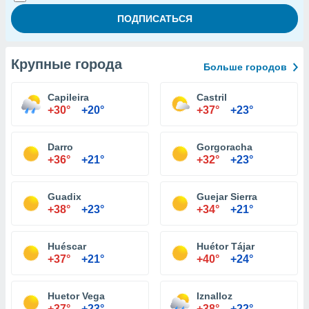
Крупные города
Больше городов
Capileira
Castril
+30°
+20°
+37°
+23°
Darro
Gorgoracha
+36°
+21°
+32°
+23°
Guadix
Guejar Sierra
+38°
+23°
+34°
+21°
Huéscar
Huétor Tájar
+37°
+21°
+40°
+24°
Huetor Vega
Iznalloz
+37°
+23°
+38°
+22°