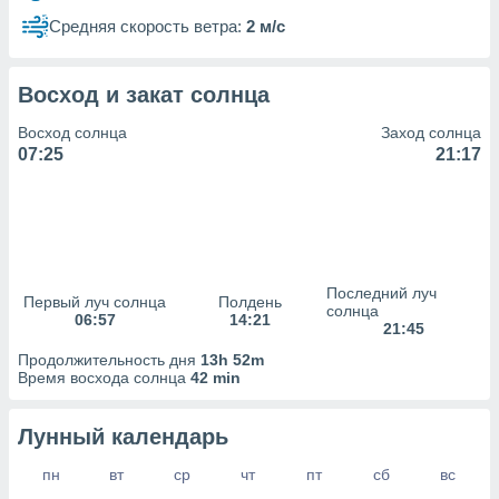
сервисов.
Средняя скорость ветра:
2 м/с
 наших 1199
неров
Восход и закат солнца
Восход солнца
Заход солнца
07:25
21:17
Последний луч
Первый луч солнца
Полдень
солнца
06:57
14:21
21:45
Продолжительность дня
13h 52m
Время восхода солнца
42 min
Лунный календарь
пн
вт
ср
чт
пт
сб
вс