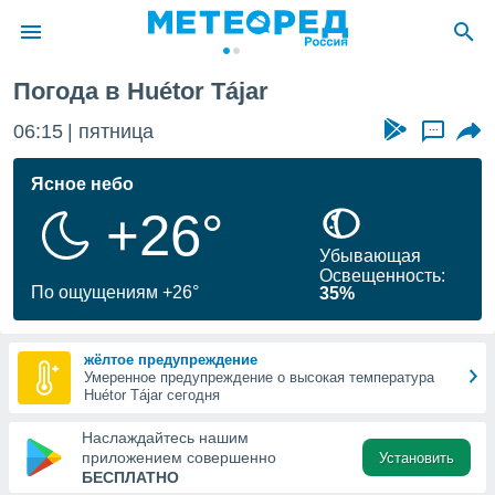
étor Tájar
Погода в Huétor Tájar
ие о
циальности
06:15
пятница
...
oda.com
)
Ясное небо
+26°
алами,
тировать
Убывающая
ество
Освещенность:
яемой
По ощущениям +26°
35%
. Вы можете
ступ к этому
используя
жёлтое предупреждение
едующих
Умеренное предупреждение о высокая температура
Huétor Tájar сегодня
файлы
Наслаждайтесь нашим
олучить
приложением совершенно
Установить
й доступ
БЕСПЛАТНО