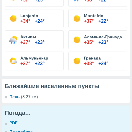
Lanjarón
Montefrío
+34°
+24°
+37°
+22°
Активы
Алама-де-Гранада
+37°
+23°
+35°
+23°
Альмуньекар
Гранада
+27°
+23°
+38°
+24°
Ближайшие населенные пункты
Пень
(8.27 км)
Погода...
PDF
Подробнее