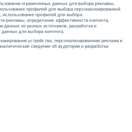
ользование ограниченных данных для выбора рекламы,
4
-
11
м/с
3
-
10
м/с
4
-
12
м/с
3
-
13
м/с
пользование профилей для выбора персонализированной
а, использование профилей для выбора
ти рекламы, определение эффективности контента,
а
и данных из разных источников, разработка и
 данных для выбора контента.
юго-восточный
0 Низкий
канирования устройства, персонализированная реклама и
0
-
1 м/с
FPS:
нет
аналитические сведения об аудитории и разработка
южный
1 Низкий
1
-
2 м/с
FPS:
нет
северо-западный
2 Низкий
1
-
4 м/с
FPS:
нет
северо-западный
4 Средний
1
-
6 м/с
FPS:
6-10
западный
6 Высокий
1
-
6 м/с
FPS:
15-25