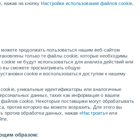
е, нажав на кнопку
Настройки использования файлов cookie
,
жёлтое предупреждение
Умеренное предупреждение о
высокая температура Гранада
сегодня
ый
но можете продолжать пользоваться нашим веб-сайтом
становлены только те файлы cookie, которые необходимы
й радар
Метеоспутники
Модели
 cookie не будут использоваться для анализа действий или
ко вы сможете просматривать общую
установки cookie и воспользоваться доступом к нашему
вторник
среда
четверг
пятница
cookie, уникальные идентификаторы или аналогичные
11 Авг.
12 Авг.
13 Авг.
14 Авг.
 персональных данных, таких как информация о вашем
ы файлов cookie. Некоторые поставщики могут обрабатывать
а, против которого вы можете возразить. Для этого вы
ть против обработки данных, нажав «
Настроить
» или
60%
йте.
0.2 мм
39°
/
+24°
+39°
/
+25°
+39°
/
+25°
+36°
/
+25°
ющим образом: