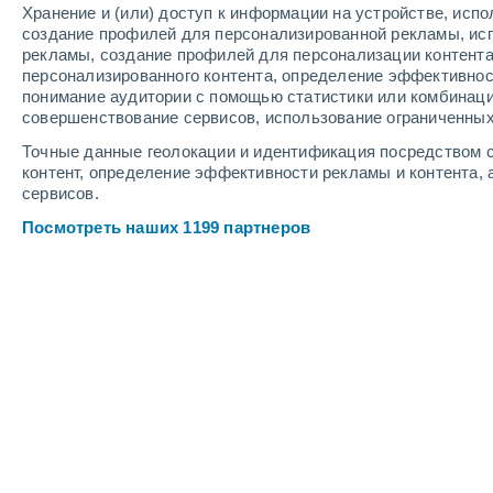
Хранение и (или) доступ к информации на устройстве, исп
4
-
10
м/с
5
-
12
м/с
4
-
11
м/с
создание профилей для персонализированной рекламы, ис
рекламы, создание профилей для персонализации контент
персонализированного контента, определение эффективнос
Погода в Гранаде cегодня
, 8 август
понимание аудитории с помощью статистики или комбинаци
совершенствование сервисов, использование ограниченных
Солнечно
+25°
08:00
Точные данные геолокации и идентификация посредством с
Ощущаемая т.
+26°
контент, определение эффективности рекламы и контента, 
сервисов.
Солнечно
+28°
09:00
Посмотреть наших 1199 партнеров
Ощущаемая т.
+28°
Солнечно
+30°
10:00
Ощущаемая т.
+29°
Солнечно
+32°
11:00
Ощущаемая т.
+31°
Солнечно
+34°
12:00
Ощущаемая т.
+33°