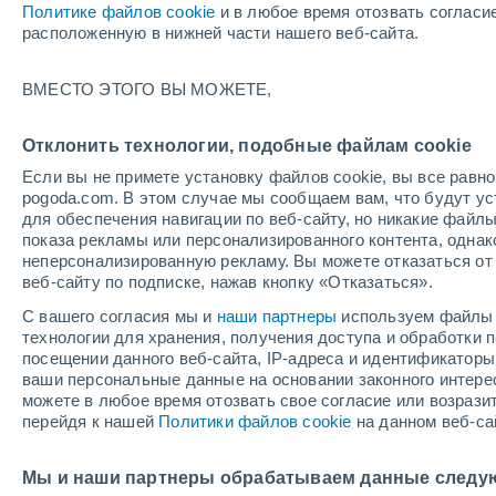
Политике файлов cookie
и в любое время отозвать согласи
+25°
расположенную в нижней части нашего веб-сайта.
юго-
ВМЕСТО ЭТОГО ВЫ МОЖЕТЕ,
восточн
По ощущениям +26°
0
-
1 м/с
Отклонить технологии, подобные файлам cookie
Если вы не примете установку файлов cookie, вы все рав
pogoda.com. В этом случае мы сообщаем вам, что будут у
Погода на 1 – 7 дней
Карта облачности
Дождево
для обеспечения навигации по веб-сайту, но никакие файлы
показа рекламы или персонализированного контента, одна
неперсонализированную рекламу. Вы можете отказаться от 
веб-сайту по подписке, нажав кнопку «Отказаться».
завтра
понедельник
cегодня
С вашего согласия мы и
наши партнеры
используем файлы 
9 Авг.
10 Авг.
8 Авг.
технологии для хранения, получения доступа и обработки
посещении данного веб-сайта, IP-адреса и идентификатор
ваши персональные данные на основании законного интерес
можете в любое время отозвать свое согласие или возрази
перейдя к нашей
Политики файлов cookie
на данном веб-са
+39°
/
+24°
+38°
/
+24°
+
+38°
/
+25°
Мы и наши партнеры обрабатываем данные следу