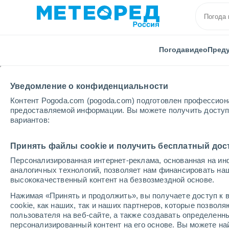
Погода
видео
Пред
Уведомление о конфиденциальности
Контент Pogoda.com (pogoda.com) подготовлен профессион
предоставляемой информации. Вы можете получить доступ 
вариантов:
Главная
Испания
Андалусия
Провинция Гра
Принять файлы cookie и получить бесплатный дос
Персонализированная интернет-реклама, основанная на ин
Погода в Гранаде
аналогичных технологий, позволяет нам финансировать на
высококачественный контент на безвозмездной основе.
08:16
суббота
Нажимая «Принять и продолжить», вы получаете доступ к в
cookie, как наших, так и наших партнеров, которые позвол
пользователя на веб-сайте, а также создавать определенн
Солнечно
персонализированный контент на его основе. Вы можете 