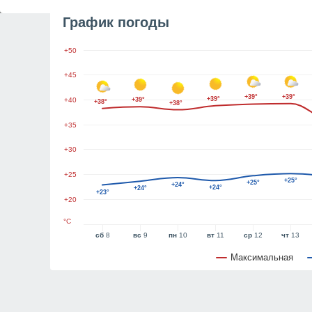
График погоды
+50
+45
+39°
+39°
+39°
+40
+39°
+38°
+38°
+35
+30
+25
+25°
+25°
+24°
+24°
+24°
+23°
+20
°C
сб
8
вс
9
пн
10
вт
11
ср
12
чт
13
Максимальная