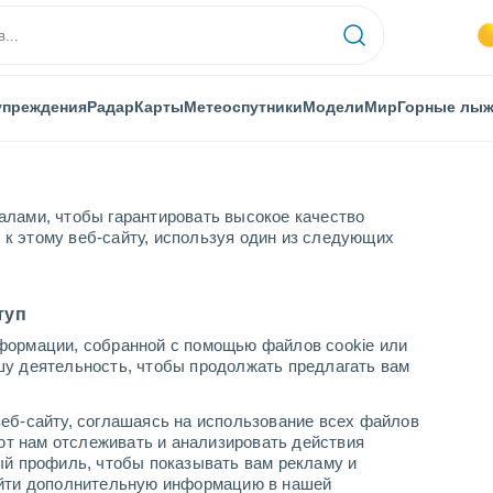
упреждения
Радар
Карты
Метеоспутники
Модели
Мир
Горные лы
алами, чтобы гарантировать высокое качество
к этому веб-сайту, используя один из следующих
нады
Гранада
туп
формации, собранной с помощью файлов cookie или
шу деятельность, чтобы продолжать предлагать вам
...
еб-сайту, соглашаясь на использование всех файлов
яют нам отслеживать и анализировать действия
По часам
ый профиль, чтобы показывать вам рекламу и
В ближайшие часы переменная
найти дополнительную информацию в нашей
облачность