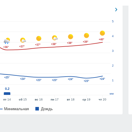
5
4
+40°
+39°
+38°
+38°
+37°
+37°
+36°
3
2
+25°
+24°
+24°
+24°
+23°
+23°
1
+23°
0.2
мм
пт
14
сб
15
вс
16
пн
17
вт
18
ср
19
чт
20
Минимальная
Дождь