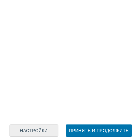
Лунный календарь
пн
вт
ср
чт
пт
сб
вс
8
9
10
11
12
13
14
15
16
17
18
19
20
21
НАСТРОЙКИ
ПРИНЯТЬ И ПРОДОЛЖИТЬ