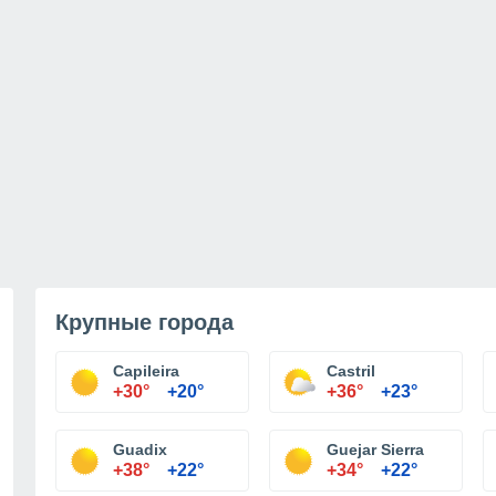
Крупные города
Capileira
Castril
+30°
+20°
+36°
+23°
Guadix
Guejar Sierra
+38°
+22°
+34°
+22°