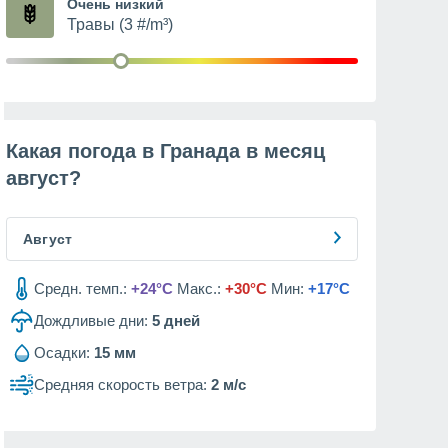
Очень низкий
Травы (3 #/m³)
Какая погода в Гранада в месяц
август
?
Август
Средн. темп.:
+24°C
Макс.:
+30°C
Мин:
+17°C
Дождливые дни:
5
дней
Осадки:
15 мм
Средняя скорость ветра:
2 м/с