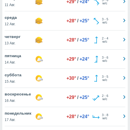
+29°
/
+24°
 и
м/с
11 Авг.
ть действия
я на веб-
среда
же
3
-
5
+28°
/
+25°
м/с
пределенный
12 Авг.
обы
вам рекламу
четверг
2
-
4
+28°
/
+25°
зированный
м/с
13 Авг.
го основе.
айти
пятница
ьную
3
-
6
+29°
/
+24°
м/с
14 Авг.
 в нашей
йлов cookie
ремя
суббота
3
-
5
+30°
/
+25°
гласие,
м/с
15 Авг.
опку
спользования
воскресенье
 cookie
2
-
6
+29°
/
+25°
м/с
16 Авг.
нную в
и нашего
понедельник
3
-
8
+28°
/
+24°
м/с
17 Авг.
ОГО ВЫ