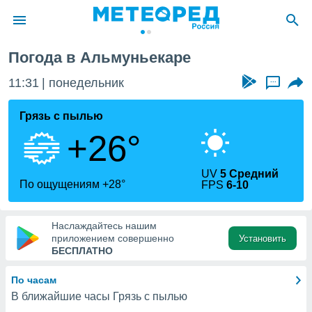
ьмуньекар
Погода в Альмуньекаре
ие о
циальности
11:31
понедельник
...
oda.com
)
Грязь с пылью
+26°
алами,
тировать
ество
UV
5 Средний
яемой
По ощущениям +28°
FPS
6-10
. Вы можете
ступ к этому
используя
Наслаждайтесь нашим
едующих
приложением совершенно
Установить
БЕСПЛАТНО
файлы
По часам
олучить
В ближайшие часы Грязь с пылью
й доступ