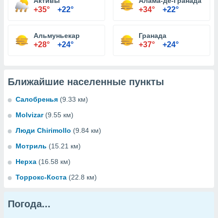
Активы
Алама-де-Гранада
+35°
+22°
+34°
+22°
Альмуньекар
Гранада
+28°
+24°
+37°
+24°
Ближайшие населенные пункты
Салобренья
(9.33 км)
Molvizar
(9.55 км)
Люди Chirimollo
(9.84 км)
Мотриль
(15.21 км)
Нерха
(16.58 км)
Торрокс-Коста
(22.8 км)
Погода...