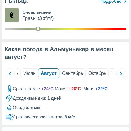
Пыльца
с помощью
Подробно
или
данных из
Очень низкий
чников,
Травы (3 #/m³)
и
вование
ие
х данных
Какая погода в Альмуньекар в месяц
контента.
август
?
ные
и
ция
й
Июнь
Июль
Август
Сентябрь
Октябрь
Ноябрь
м
я
Средн. темп.:
+24°C
Макс.:
+26°C
Мин:
+22°C
рованная
Дождливые дни:
1
дней
нтент,
е
Осадки:
5 мм
сти рекламы
Средняя скорость ветра:
3 м/с
ие сведения
и и