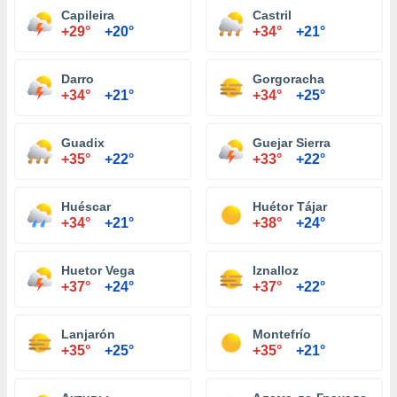
Capileira
Castril
+29°
+20°
+34°
+21°
Darro
Gorgoracha
+34°
+21°
+34°
+25°
Guadix
Guejar Sierra
+35°
+22°
+33°
+22°
Huéscar
Huétor Tájar
+34°
+21°
+38°
+24°
Huetor Vega
Iznalloz
+37°
+24°
+37°
+22°
Lanjarón
Montefrío
+35°
+25°
+35°
+21°