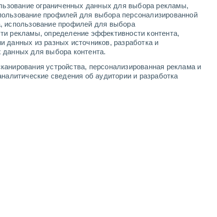
ользование ограниченных данных для выбора рекламы,
4
-
10
м/с
5
-
11
м/с
4
-
9
м/с
3
-
15
м/с
пользование профилей для выбора персонализированной
а, использование профилей для выбора
ти рекламы, определение эффективности контента,
та
и данных из разных источников, разработка и
 данных для выбора контента.
юго-западный
5 Средний
канирования устройства, персонализированная реклама и
3°
4
-
9 м/с
FPS:
6-10
аналитические сведения об аудитории и разработка
западный
3 Средний
3°
4
-
9 м/с
FPS:
6-10
западный
1 Низкий
2°
3
-
9 м/с
FPS:
нет
западный
0 Низкий
2°
3
-
8 м/с
FPS:
нет
западный
0 Низкий
0°
3
-
7 м/с
FPS:
нет