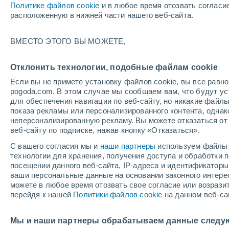
Политике файлов cookie
и в любое время отозвать согласи
+34°
расположенную в нижней части нашего веб-сайта.
ВМЕСТО ЭТОГО ВЫ МОЖЕТЕ,
западны
По ощущениям +32°
3
-
8 м/с
Отклонить технологии, подобные файлам cookie
Если вы не примете установку файлов cookie, вы все рав
pogoda.com. В этом случае мы сообщаем вам, что будут у
Погода на 1 – 7 дней
Карта температур
Дождево
для обеспечения навигации по веб-сайту, но никакие файлы
показа рекламы или персонализированного контента, одна
неперсонализированную рекламу. Вы можете отказаться от 
веб-сайту по подписке, нажав кнопку «Отказаться».
завтра
воскресенье
по
cегодня
С вашего согласия мы и
наши партнеры
используем файлы 
8 Авг.
9 Авг.
7 Авг.
технологии для хранения, получения доступа и обработки
посещении данного веб-сайта, IP-адреса и идентификатор
ваши персональные данные на основании законного интерес
можете в любое время отозвать свое согласие или возрази
перейдя к нашей
Политики файлов cookie
на данном веб-са
+37°
/
+23°
+36°
/
+23°
+
+37°
/
+22°
Мы и наши партнеры обрабатываем данные следу