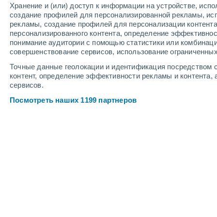
Хранение и (или) доступ к информации на устройстве, исп
5
-
12
м/с
4
-
10
м/с
4
-
9
м/с
создание профилей для персонализированной рекламы, ис
рекламы, создание профилей для персонализации контент
персонализированного контента, определение эффективнос
Погода в Montefrío cегодня
, 7 авгус
понимание аудитории с помощью статистики или комбинаци
совершенствование сервисов, использование ограниченных
Облачно и ясно
+36°
17:00
Точные данные геолокации и идентификация посредством с
Ощущаемая т.
+3
контент, определение эффективности рекламы и контента, 
сервисов.
Облачно и ясно
+35°
18:00
Посмотреть наших 1199 партнеров
Ощущаемая т.
+3
Облачно и ясно
+34°
19:00
Ощущаемая т.
+3
Солнечно
+34°
20:00
Ощущаемая т.
+3
Солнечно
+32°
21:00
Ощущаемая т.
+3