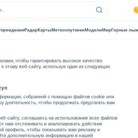
упреждения
Радар
Карты
Метеоспутники
Модели
Мир
Горные лы
алами, чтобы гарантировать высокое качество
к этому веб-сайту, используя один из следующих
нады
Montefrío
туп
формации, собранной с помощью файлов cookie или
шу деятельность, чтобы продолжать предлагать вам
...
еб-сайту, соглашаясь на использование всех файлов
яют нам отслеживать и анализировать действия
По часам
ый профиль, чтобы показывать вам рекламу и
В ближайшие часы безоблачно
найти дополнительную информацию в нашей