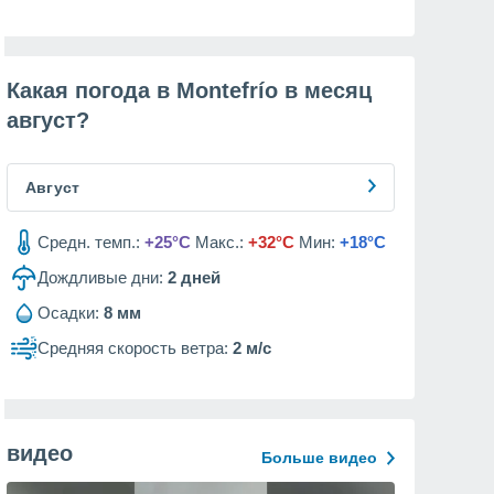
Какая погода в Montefrío в месяц
август
?
Август
Средн. темп.:
+25°C
Макс.:
+32°C
Мин:
+18°C
Дождливые дни:
2
дней
Осадки:
8 мм
Средняя скорость ветра:
2 м/с
видео
Больше видео