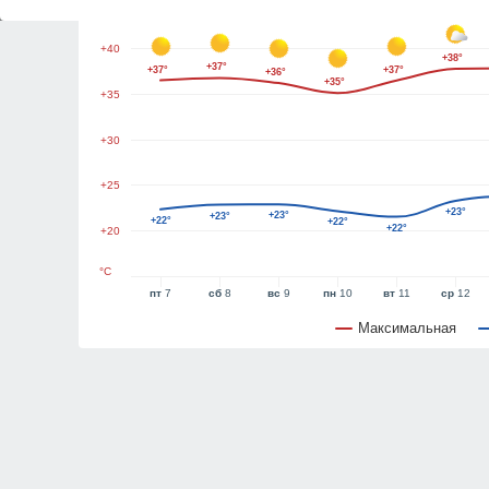
+45
+40
+38°
+37°
+37°
+37°
+36°
+35°
+35
+30
+25
+23°
+23°
+23°
+22°
+22°
+22°
+20
°C
пт
7
сб
8
вс
9
пн
10
вт
11
ср
12
Максимальная