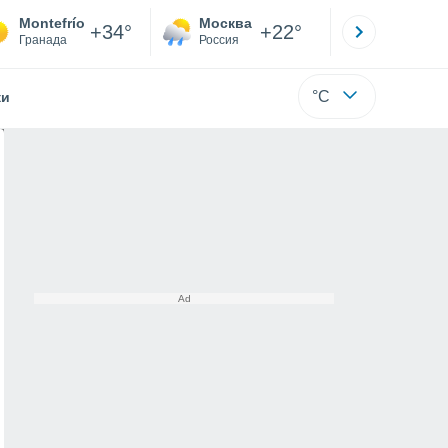
Montefrío
Москва
Санкт-
+34°
+22°
Гранада
Россия
Са
°C
жи