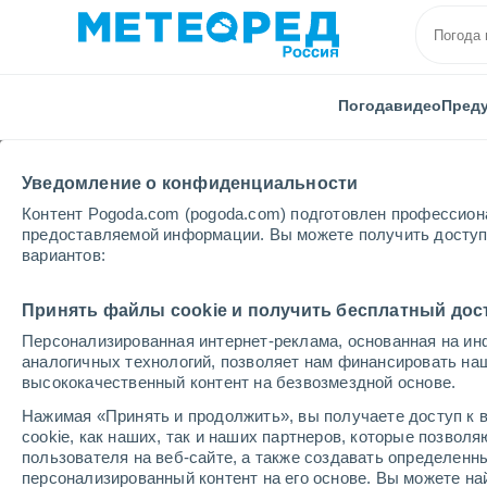
Погода
видео
Пред
Уведомление о конфиденциальности
Контент Pogoda.com (pogoda.com) подготовлен профессион
предоставляемой информации. Вы можете получить доступ 
вариантов:
Главная
Испания
Андалусия
Провинция Гра
Принять файлы cookie и получить бесплатный дос
Персонализированная интернет-реклама, основанная на ин
Погода в Montefrío
аналогичных технологий, позволяет нам финансировать на
высококачественный контент на безвозмездной основе.
19:53
пятница
Нажимая «Принять и продолжить», вы получаете доступ к в
cookie, как наших, так и наших партнеров, которые позвол
пользователя на веб-сайте, а также создавать определенн
Солнечно
персонализированный контент на его основе. Вы можете 