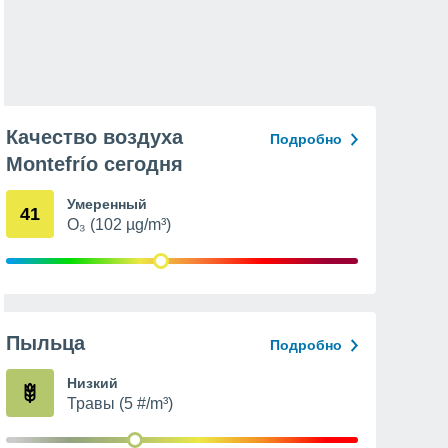
Качество воздуха
Подробно
Montefrío сегодня
Умеренный
41
O₃ (102 µg/m³)
Пыльца
Подробно
Низкий
Травы (5 #/m³)