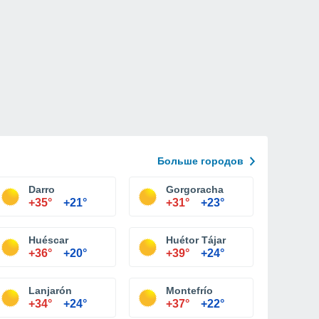
Больше городов
Darro
Gorgoracha
+35°
+21°
+31°
+23°
Huéscar
Huétor Tájar
+36°
+20°
+39°
+24°
Lanjarón
Montefrío
+34°
+24°
+37°
+22°