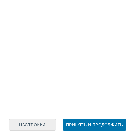
Лунный календарь
пн
вт
ср
чт
пт
сб
вс
7
8
9
10
11
12
13
14
15
16
17
18
19
20
НАСТРОЙКИ
ПРИНЯТЬ И ПРОДОЛЖИТЬ