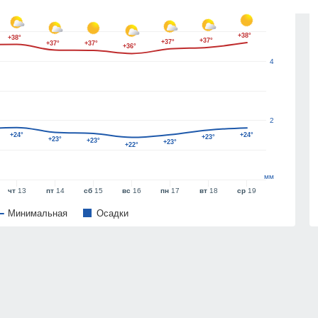
6
+38°
+38°
+37°
+37°
+37°
+37°
+36°
4
2
+24°
+24°
+23°
+23°
+23°
+23°
+22°
мм
чт
13
пт
14
сб
15
вс
16
пн
17
вт
18
ср
19
Минимальная
Oсадки