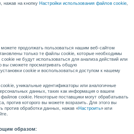
е, нажав на кнопку
Настройки использования файлов cookie
,
жёлтое предупреждение
Умеренное предупреждение о
высокая температура Montefrío
сегодня
й
но можете продолжать пользоваться нашим веб-сайтом
становлены только те файлы cookie, которые необходимы
й радар
Метеоспутники
Модели
 cookie не будут использоваться для анализа действий или
ко вы сможете просматривать общую
установки cookie и воспользоваться доступом к нашему
недельник
вторник
среда
четверг
cookie, уникальные идентификаторы или аналогичные
10 Авг.
11 Авг.
12 Авг.
13 Авг.
 персональных данных, таких как информация о вашем
ы файлов cookie. Некоторые поставщики могут обрабатывать
а, против которого вы можете возразить. Для этого вы
ть против обработки данных, нажав «
Настроить
» или
йте.
35°
/
+22°
+37°
/
+22°
+38°
/
+23°
+38°
/
+24°
ющим образом: