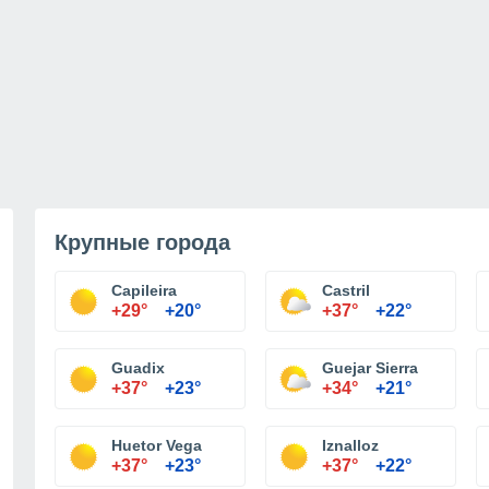
Крупные города
Capileira
Castril
+29°
+20°
+37°
+22°
Guadix
Guejar Sierra
+37°
+23°
+34°
+21°
Huetor Vega
Iznalloz
+37°
+23°
+37°
+22°