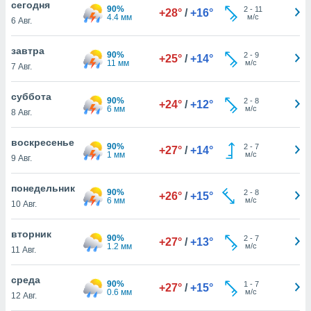
cегодня
 и
90%
2
-
11
+28°
/
+16°
4.4 мм
м/с
ть действия
6 Авг.
я на веб-
же
завтра
90%
2
-
9
пределенный
+25°
/
+14°
11 мм
м/с
7 Авг.
обы
вам рекламу
суббота
зированный
90%
2
-
8
+24°
/
+12°
6 мм
м/с
го основе.
8 Авг.
айти
ьную
воскресенье
90%
2
-
7
+27°
/
+14°
 в нашей
1 мм
м/с
9 Авг.
йлов cookie
ремя
понедельник
гласие,
90%
2
-
8
+26°
/
+15°
6 мм
м/с
опку
10 Авг.
спользования
 cookie
вторник
90%
2
-
7
+27°
/
+13°
нную в
1.2 мм
м/с
11 Авг.
и нашего
среда
90%
1
-
7
+27°
/
+15°
0.6 мм
м/с
ОГО ВЫ
12 Авг.