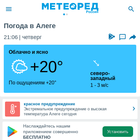
Погода в Алеге
ие о
циальности
21:06
четверг
...
oda.com
)
Облачно и ясно
+20°
алами,
тировать
северо-
ество
западный
яемой
По ощущениям +20°
1
3 м/с
. Вы можете
ступ к этому
используя
едующих
красное предупреждение
Экстремальное предупреждение о высокая
температура Алеге сегодня
файлы
Наслаждайтесь нашим
олучить
приложением совершенно
Установить
й доступ
БЕСПЛАТНО