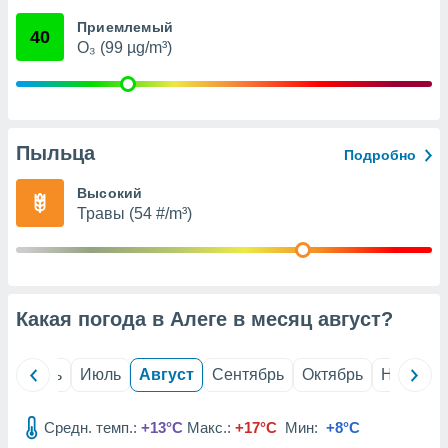
с помощью
или
Приемлемый
40
данных из
O₃ (99 µg/m³)
чников,
и
вование
ие
Пыльца
х данных
Подробно
контента.
Высокий
ные
Травы (54 #/m³)
и
ция
м
я
Какая погода в Алеге в месяц
август
?
рованная
нтент,
е
й
Июнь
Июль
Август
Сентябрь
Октябрь
Ноябрь
сти рекламы
ие сведения
Средн. темп.:
+13°C
Макс.:
+17°C
Мин:
+8°C
и и