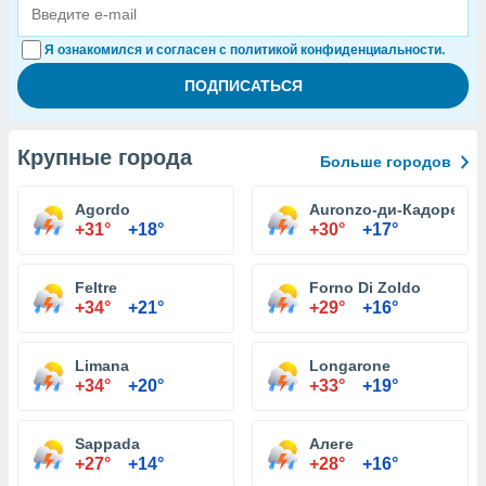
Я ознакомился и согласен с политикой конфиденциальности.
Крупные города
Больше городов
Agordo
Auronzo-ди-Кадоре
+31°
+18°
+30°
+17°
Feltre
Forno Di Zoldo
+34°
+21°
+29°
+16°
Limana
Longarone
+34°
+20°
+33°
+19°
Sappada
Алеге
+27°
+14°
+28°
+16°