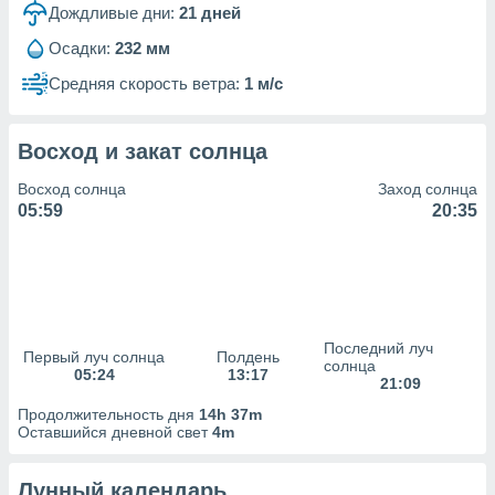
сервисов.
Дождливые дни:
21
дней
 наших 1199
Осадки:
232 мм
неров
Средняя скорость ветра:
1 м/с
Восход и закат солнца
Восход солнца
Заход солнца
05:59
20:35
Последний луч
Первый луч солнца
Полдень
солнца
05:24
13:17
21:09
Продолжительность дня
14h 37m
Оставшийся дневной свет
4m
Лунный календарь