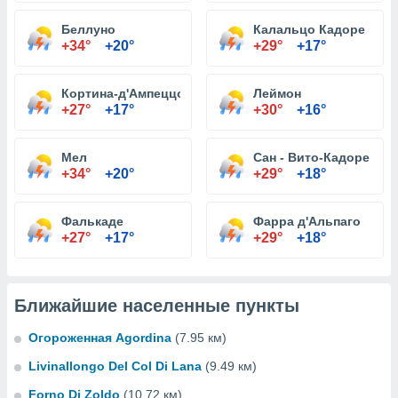
Беллуно
Калальцо Кадоре
+34°
+20°
+29°
+17°
Кортина-д'Ампеццо
Леймон
+27°
+17°
+30°
+16°
Мел
Сан - Вито-Кадоре
+34°
+20°
+29°
+18°
Фалькаде
Фарра д'Альпаго
+27°
+17°
+29°
+18°
Ближайшие населенные пункты
Огороженная Agordina
(7.95 км)
Livinallongo Del Col Di Lana
(9.49 км)
Forno Di Zoldo
(10.72 км)