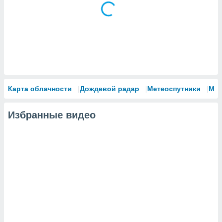
Карта облачности
Дождевой радар
Метеоспутники
Мо
Избранные видео