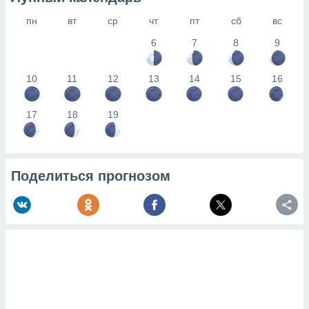
пн
вт
ср
чт
пт
сб
вс
6
7
8
9
10
11
12
13
14
15
16
17
18
19
Поделиться прогнозом