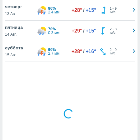
четверг
80%
1
-
9
+28°
/
+15°
2.4 мм
м/с
13 Авг.
и,
 файлам
пятница
70%
2
-
8
+29°
/
+15°
0.3 мм
м/с
14 Авг.
примете
айлов
суббота
се равно
90%
2
-
9
+28°
/
+16°
2.7 мм
м/с
15 Авг.
должать
ся нашим
pogoda.com.
ае мы
м, что
овлены
айлы cookie,
обходимы
ения
 веб-сайту,
файлы cookie
пользоваться
 действий
рекламы или
рованного