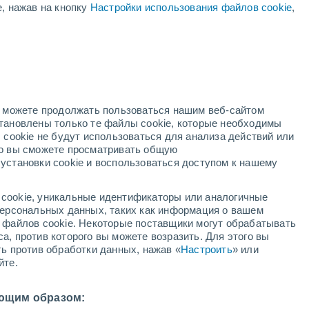
е, нажав на кнопку
Настройки использования файлов cookie
,
красное предупреждение
Экстремальное предупреждение о
высокая температура Леймон
сегодня
й
но можете продолжать пользоваться нашим веб-сайтом
становлены только те файлы cookie, которые необходимы
адар
Метеоспутники
Модели
 cookie не будут использоваться для анализа действий или
ко вы сможете просматривать общую
установки cookie и воспользоваться доступом к нашему
кресенье
понедельник
вторник
среда
cookie, уникальные идентификаторы или аналогичные
9 Авг.
10 Авг.
11 Авг.
12 Авг.
 персональных данных, таких как информация о вашем
ы файлов cookie. Некоторые поставщики могут обрабатывать
а, против которого вы можете возразить. Для этого вы
ть против обработки данных, нажав «
Настроить
» или
90%
90%
80%
60%
йте.
0.8 мм
3.6 мм
1 мм
0.5 мм
8°
/
+12°
+27°
/
+14°
+28°
/
+13°
+29°
/
+15°
ющим образом: