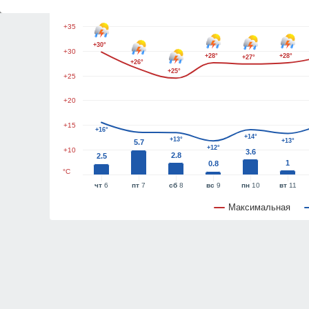
+40
+35
+30°
+30
+28°
+28°
+27°
+26°
+25°
+25
+20
+15
+16°
+14°
+13°
+13°
5.7
+12°
+10
3.6
2.8
2.5
1
0.8
°C
чт
6
пт
7
сб
8
вс
9
пн
10
вт
11
Максимальная