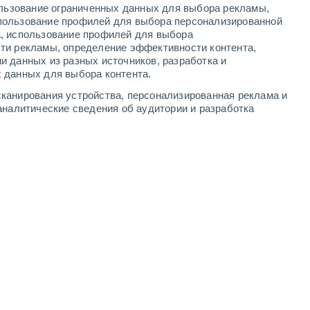
ользование ограниченных данных для выбора рекламы,
-
8
м/с
2
-
7
м/с
2
-
8
м/с
2
-
6
м/с
пользование профилей для выбора персонализированной
а, использование профилей для выбора
ти рекламы, определение эффективности контента,
та
и данных из разных источников, разработка и
 данных для выбора контента.
северо-западный
0 Низкий
канирования устройства, персонализированная реклама и
°
1
-
4 м/с
FPS:
нет
аналитические сведения об аудитории и разработка
северо-западный
1 Низкий
°
1
-
4 м/с
FPS:
нет
западный
2 Низкий
°
1
-
4 м/с
FPS:
нет
ь
южный
6 Высокий
°
1
-
5 м/с
FPS:
15-25
юго-западный
7 Высокий
°
1
-
10 м/с
FPS:
15-25