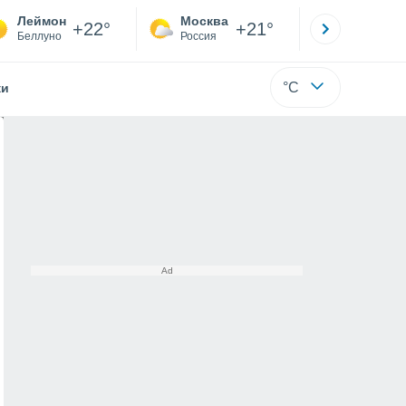
Леймон
Москва
Санкт-
+22°
+21°
Беллуно
Россия
Са
°C
жи