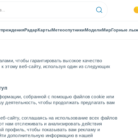
упреждения
Радар
Карты
Метеоспутники
Модели
Мир
Горные лы
алами, чтобы гарантировать высокое качество
к этому веб-сайту, используя один из следующих
туп
формации, собранной с помощью файлов cookie или
шу деятельность, чтобы продолжать предлагать вам
...
еб-сайту, соглашаясь на использование всех файлов
яют нам отслеживать и анализировать действия
По часам
ый профиль, чтобы показывать вам рекламу и
В ближайшие часы моросящий
найти дополнительную информацию в нашей
дождь