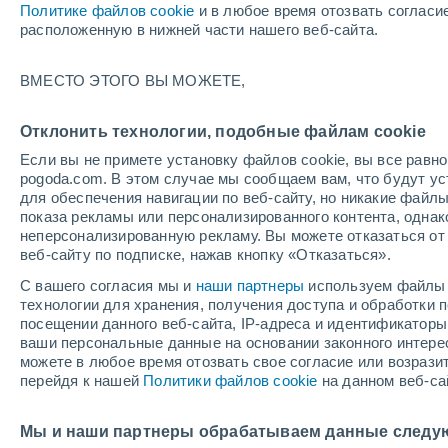
Политике файлов cookie
и в любое время отозвать согласи
+17°
расположенную в нижней части нашего веб-сайта.
северо-
ВМЕСТО ЭТОГО ВЫ МОЖЕТЕ,
западны
По ощущениям +17°
1
-
4 м/с
Отклонить технологии, подобные файлам cookie
Если вы не примете установку файлов cookie, вы все рав
pogoda.com. В этом случае мы сообщаем вам, что будут у
Погода на 1 – 7 дней
Карта дождей
Дождевой р
для обеспечения навигации по веб-сайту, но никакие файлы
показа рекламы или персонализированного контента, одна
неперсонализированную рекламу. Вы можете отказаться от 
веб-сайту по подписке, нажав кнопку «Отказаться».
завтра
суббота
вос
cегодня
С вашего согласия мы и
наши партнеры
используем файлы 
7 Авг.
8 Авг.
6 Авг.
технологии для хранения, получения доступа и обработки
посещении данного веб-сайта, IP-адреса и идентификатор
ваши персональные данные на основании законного интерес
можете в любое время отозвать свое согласие или возрази
90%
90%
90%
перейдя к нашей
Политики файлов cookie
на данном веб-са
5.7 мм
2.8 мм
2.5 мм
+26°
/
+14°
+25°
/
+13°
+2
+30°
/
+16°
Мы и наши партнеры обрабатываем данные следу