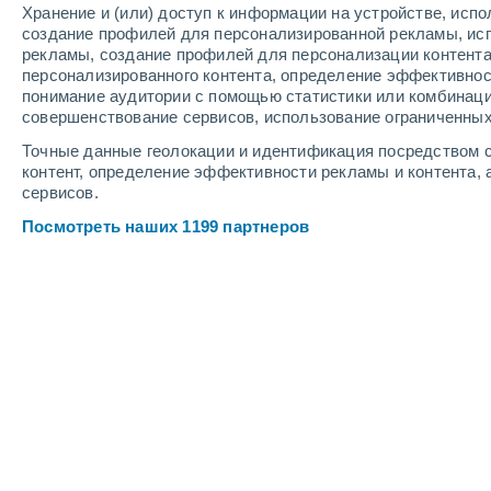
Хранение и (или) доступ к информации на устройстве, исп
2
-
7
м/с
1
-
7
м/с
2
2
-
10
м/с
создание профилей для персонализированной рекламы, ис
рекламы, создание профилей для персонализации контент
персонализированного контента, определение эффективнос
Погода в Леймоне cегодня
, 6 авгус
понимание аудитории с помощью статистики или комбинаци
совершенствование сервисов, использование ограниченных
Солнечно
+17°
07:00
Точные данные геолокации и идентификация посредством с
Ощущаемая т.
+17
контент, определение эффективности рекламы и контента, 
сервисов.
Солнечно
+22°
08:00
Посмотреть наших 1199 партнеров
Ощущаемая т.
+22
Солнечно
+25°
09:00
Ощущаемая т.
+26
Небольшой дожд
30%
+28°
11:00
0.1 мм
Ощущаемая т.
+28
Буря
80%
+25°
14:00
1 мм
Ощущаемая т.
+26