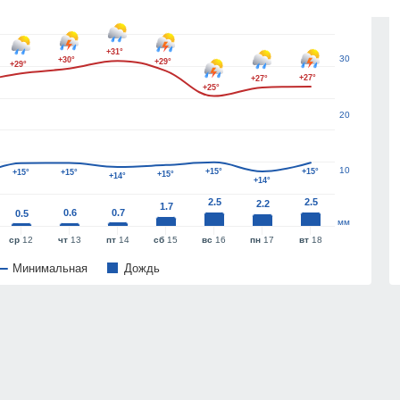
40
+31°
30
+30°
+29°
+29°
+27°
+27°
+25°
20
10
+15°
+15°
+15°
+15°
+15°
+14°
+14°
2.5
2.5
2.2
1.7
0.6
0.7
0.5
мм
ср
12
чт
13
пт
14
сб
15
вс
16
пн
17
вт
18
Минимальная
Дождь