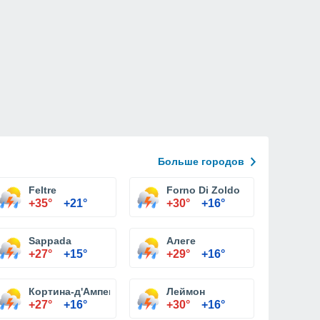
Больше городов
Feltre
Forno Di Zoldo
+35°
+21°
+30°
+16°
Sappada
Алеге
+27°
+15°
+29°
+16°
Кортина-д'Ампеццо
Леймон
+27°
+16°
+30°
+16°