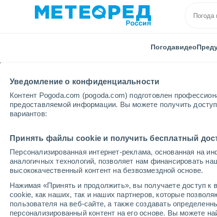
Погода
видео
Пред
Уведомление о конфиденциальности
Контент Pogoda.com (pogoda.com) подготовлен профессион
предоставляемой информации. Вы можете получить доступ 
вариантов:
Главная
Италия
Провинция Беллуно
Леймон
Принять файлы cookie и получить бесплатный дос
Персонализированная интернет-реклама, основанная на ин
Погода в Леймоне
аналогичных технологий, позволяет нам финансировать на
высококачественный контент на безвозмездной основе.
07:15
четверг
Нажимая «Принять и продолжить», вы получаете доступ к в
cookie, как наших, так и наших партнеров, которые позвол
пользователя на веб-сайте, а также создавать определенн
Солнечно
персонализированный контент на его основе. Вы можете 