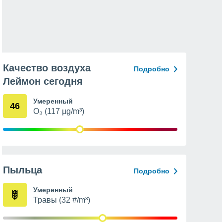
Качество воздуха
Подробно
Леймон сегодня
Умеренный
46
O₃ (117 µg/m³)
Пыльца
Подробно
Умеренный
Травы (32 #/m³)