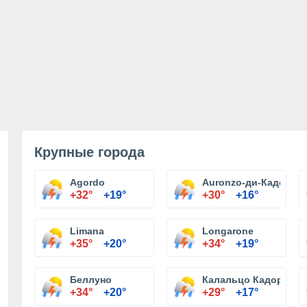
Крупные города
Agordo
Auronzo-ди-Кадоре
+32°
+19°
+30°
+16°
Limana
Longarone
+35°
+20°
+34°
+19°
Беллуно
Калальцо Кадоре
+34°
+20°
+29°
+17°