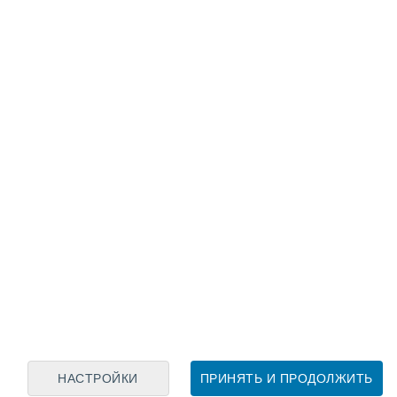
Лунный календарь
пн
вт
ср
чт
пт
сб
вс
6
7
8
9
10
11
12
13
14
15
16
17
18
19
НАСТРОЙКИ
ПРИНЯТЬ И ПРОДОЛЖИТЬ