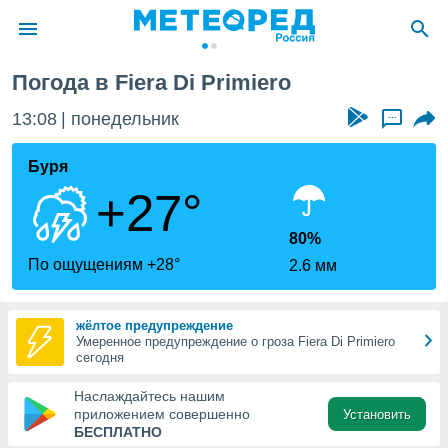
Погода в Fiera Di Primiero
ие о
циальности
13:08
понедельник
...
oda.com
)
Буря
+27°
алами,
тировать
ество
80%
яемой
По ощущениям +28°
2.6 мм
. Вы можете
ступ к этому
используя
жёлтое предупреждение
едующих
Умеренное предупреждение о гроза Fiera Di Primiero
сегодня
файлы
Наслаждайтесь нашим
олучить
приложением совершенно
Установить
й доступ
БЕСПЛАТНО