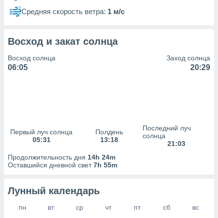
сервисов.
Средняя скорость ветра:
1 м/с
 наших 1199
неров
Восход и закат солнца
Восход солнца
Заход солнца
06:05
20:29
Последний луч
Первый луч солнца
Полдень
солнца
05:31
13:18
21:03
Продолжительность дня
14h 24m
Оставшийся дневной свет
7h 55m
Лунный календарь
пн
вт
ср
чт
пт
сб
вс