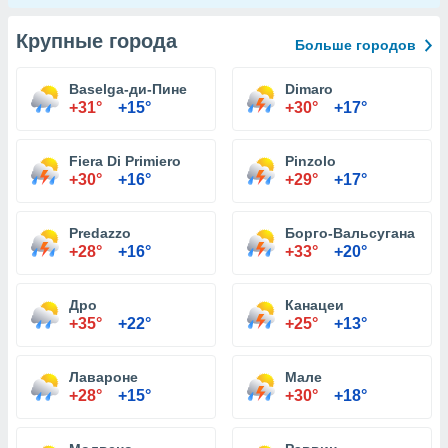
Крупные города
Больше городов
Baselga-ди-Пине
Dimaro
+31°
+15°
+30°
+17°
Fiera Di Primiero
Pinzolo
+30°
+16°
+29°
+17°
Predazzo
Борго-Вальсугана
+28°
+16°
+33°
+20°
Дро
Канацеи
+35°
+22°
+25°
+13°
Лавароне
Мале
+28°
+15°
+30°
+18°