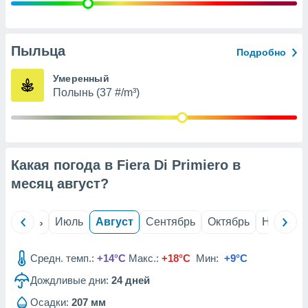
с помощью
или
данных из
чников,
Пыльца
Подробно
и
вование
Умеренный
Полынь (37 #/m³)
ие
х данных
контента.
ные
и
Какая погода в Fiera Di Primiero в
ция
м
месяц
август
?
я
рованная
й
Июнь
Июль
Август
Сентябрь
Октябрь
Ноябрь
нтент,
е
сти рекламы
Средн. темп.:
+14°C
Макс.:
+18°C
Мин:
+9°C
Дождливые дни:
24
дней
ие сведения
и и
Осадки:
207 мм