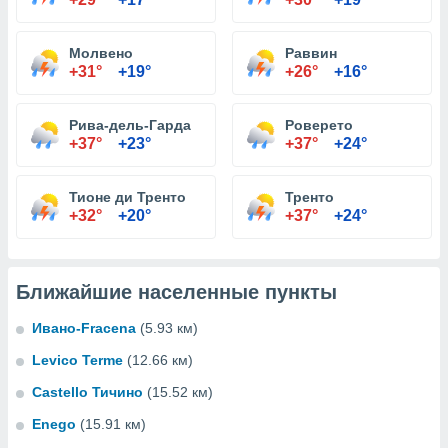
Молвено
Раввин
+31°
+19°
+26°
+16°
Рива-дель-Гарда
Роверето
+37°
+23°
+37°
+24°
Тионе ди Тренто
Тренто
+32°
+20°
+37°
+24°
Ближайшие населенные пункты
Ивано-Fracena
(5.93 км)
Levico Terme
(12.66 км)
Castello Тичино
(15.52 км)
Enego
(15.91 км)