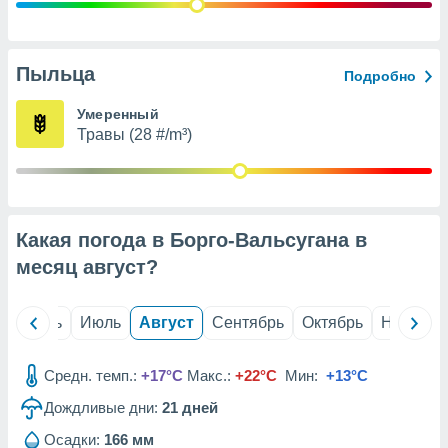
с помощью
или
данных из
чников,
Пыльца
Подробно
и
вование
Умеренный
Травы (28 #/m³)
ие
х данных
контента.
ные
и
Какая погода в Борго-Вальсугана в
ция
м
месяц
август
?
я
рованная
й
Июнь
Июль
Август
Сентябрь
Октябрь
Ноябрь
нтент,
е
сти рекламы
Средн. темп.:
+17°C
Макс.:
+22°C
Мин:
+13°C
Дождливые дни:
21
дней
ие сведения
и и
Осадки:
166 мм