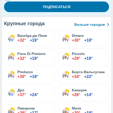
Крупные города
Больше городов
Baselga-ди-Пине
Dimaro
+32°
+19°
+30°
+18°
Fiera Di Primiero
Pinzolo
+32°
+19°
+29°
+19°
Predazzo
Борго-Вальсугана
+30°
+18°
+34°
+22°
Дро
Канацеи
+37°
+24°
+26°
+14°
Лавароне
Мале
+29°
+17°
+30°
+19°