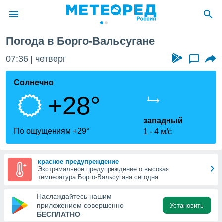
Погода в Борго-Вальсугане
ие о
циальности
07:36
четверг
...
oda.com
)
Солнечно
+28°
алами,
тировать
ество
западный
яемой
По ощущениям +29°
1
4 м/с
. Вы можете
ступ к этому
используя
красное предупреждение
едующих
Экстремальное предупреждение о высокая
температура Борго-Вальсугана сегодня
файлы
Наслаждайтесь нашим
олучить
приложением совершенно
Установить
й доступ
БЕСПЛАТНО