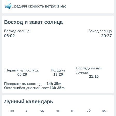
сервисов.
Средняя скорость ветра:
1 м/с
 наших 1199
неров
Восход и закат солнца
Восход солнца
Заход солнца
06:02
20:37
Последний луч
Первый луч солнца
Полдень
солнца
05:28
13:20
21:10
Продолжительность дня
14h 35m
Оставшийся дневной свет
13h 35m
Лунный календарь
пн
вт
ср
чт
пт
сб
вс