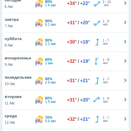
90%
 и
2
-
10
+34°
/
+22°
2.6 мм
м/с
6 Авг.
ть действия
я на веб-
же
завтра
90%
1
-
8
+31°
/
+20°
пределенный
6.2 мм
м/с
7 Авг.
обы
вам рекламу
суббота
90%
1
-
7
зированный
+30°
/
+18°
2.2 мм
м/с
8 Авг.
го основе.
айти
ьную
воскресенье
80%
1
-
8
+32°
/
+19°
 в нашей
1 мм
м/с
9 Авг.
йлов cookie
ремя
понедельник
90%
1
-
7
гласие,
+31°
/
+21°
2.6 мм
м/с
10 Авг.
опку
спользования
вторник
 cookie
80%
1
-
8
+31°
/
+20°
1.6 мм
м/с
нную в
11 Авг.
и нашего
среда
70%
1
-
7
+32°
/
+21°
0.6 мм
м/с
12 Авг.
ОГО ВЫ