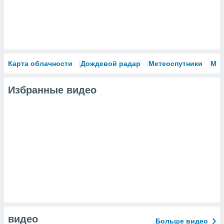
Карта облачности
Дождевой радар
Метеоспутники
Мо
Избранные видео
видео
Больше видео