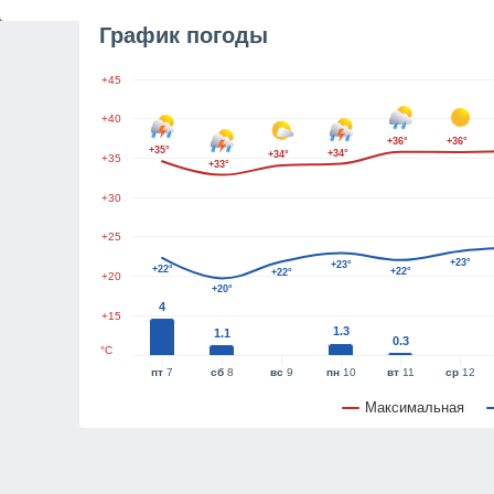
График погоды
+45
+40
+36°
+36°
+35°
+34°
+34°
+35
+33°
+30
+25
+23°
+23°
+22°
+22°
+22°
+20
+20°
4
+15
1.3
1.1
0.3
°C
пт
7
сб
8
вс
9
пн
10
вт
11
ср
12
Максимальная