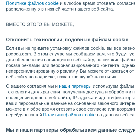
Политике файлов cookie
и в любое время отозвать согласи
+23°
расположенную в нижней части нашего веб-сайта.
Убывающ
ВМЕСТО ЭТОГО ВЫ МОЖЕТЕ,
Освещенн
По ощущениям +21°
35%
Отклонить технологии, подобные файлам cookie
Если вы не примете установку файлов cookie, вы все рав
pogoda.com. В этом случае мы сообщаем вам, что будут у
Погода на 1 – 7 дней
Карта облачности
Дождево
для обеспечения навигации по веб-сайту, но никакие файлы
показа рекламы или персонализированного контента, одна
неперсонализированную рекламу. Вы можете отказаться от 
веб-сайту по подписке, нажав кнопку «Отказаться».
завтра
воскресенье
по
cегодня
С вашего согласия мы и
наши партнеры
используем файлы 
8 Авг.
9 Авг.
7 Авг.
технологии для хранения, получения доступа и обработки
посещении данного веб-сайта, IP-адреса и идентификатор
ваши персональные данные на основании законного интерес
можете в любое время отозвать свое согласие или возрази
70%
90%
перейдя к нашей
Политики файлов cookie
на данном веб-са
1.1 мм
4 мм
+33°
/
+20°
+34°
/
+22°
+
+35°
/
+22°
Мы и наши партнеры обрабатываем данные следу