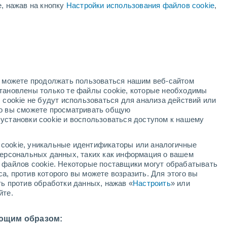
е, нажав на кнопку
Настройки использования файлов cookie
,
ая
ость:
но можете продолжать пользоваться нашим веб-сайтом
становлены только те файлы cookie, которые необходимы
й радар
Метеоспутники
Модели
 cookie не будут использоваться для анализа действий или
ко вы сможете просматривать общую
установки cookie и воспользоваться доступом к нашему
недельник
вторник
среда
четверг
cookie, уникальные идентификаторы или аналогичные
10 Авг.
11 Авг.
12 Авг.
13 Авг.
 персональных данных, таких как информация о вашем
ы файлов cookie. Некоторые поставщики могут обрабатывать
а, против которого вы можете возразить. Для этого вы
ть против обработки данных, нажав «
Настроить
» или
90%
70%
йте.
1.3 мм
0.3 мм
34°
/
+23°
+36°
/
+22°
+36°
/
+23°
+36°
/
+24°
ющим образом: