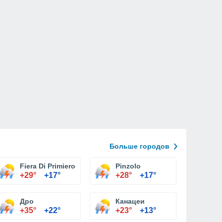
Больше городов
Fiera Di Primiero
Pinzolo
+29°
+17°
+28°
+17°
Дро
Канацеи
+35°
+22°
+23°
+13°