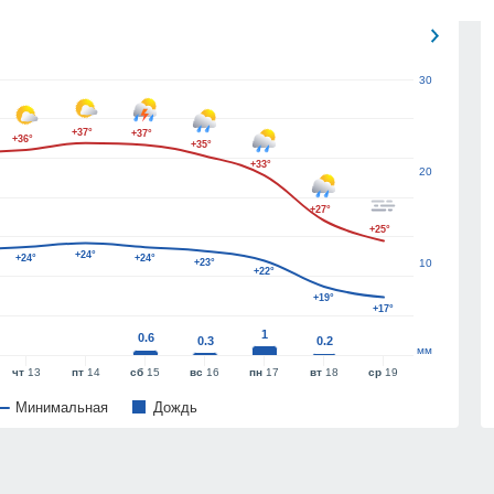
30
+37°
+37°
+36°
+35°
+33°
20
+27°
+25°
+24°
+24°
+24°
+23°
10
+22°
+19°
+17°
1
0.6
0.3
0.2
мм
чт
13
пт
14
сб
15
вс
16
пн
17
вт
18
ср
19
Минимальная
Дождь