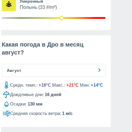
Умеренный
Полынь (33 #/m³)
Какая погода в Дро в месяц
август
?
Август
Средн. темп.:
+18°C
Макс.:
+21°C
Мин:
+14°C
Дождливые дни:
16
дней
Осадки:
130 мм
Средняя скорость ветра:
1 м/с