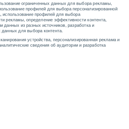
ользование ограниченных данных для выбора рекламы,
1
-
9
м/с
2
-
9
м/с
1
-
8
м/с
1
-
9
м/с
пользование профилей для выбора персонализированной
а, использование профилей для выбора
ти рекламы, определение эффективности контента,
и данных из разных источников, разработка и
 данных для выбора контента.
Северный
0 Низкий
канирования устройства, персонализированная реклама и
1
-
4 м/с
FPS:
нет
аналитические сведения об аудитории и разработка
Северный
0 Низкий
1
-
4 м/с
FPS:
нет
Северный
0 Низкий
1
-
4 м/с
FPS:
нет
Северо-восточный
1 Низкий
1
-
5 м/с
FPS:
нет
Северо-восточный
5 Средний
1
-
6 м/с
FPS:
6-10