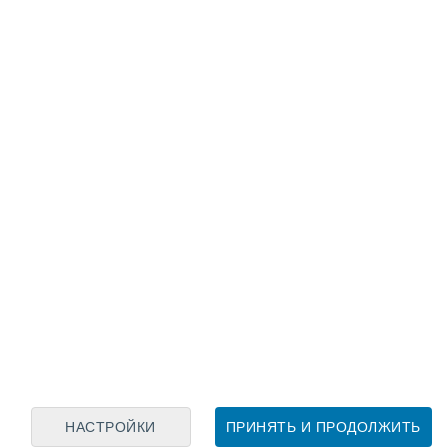
Лунный календарь
пн
вт
ср
чт
пт
сб
вс
7
8
9
10
11
12
13
14
15
16
17
18
19
20
НАСТРОЙКИ
ПРИНЯТЬ И ПРОДОЛЖИТЬ