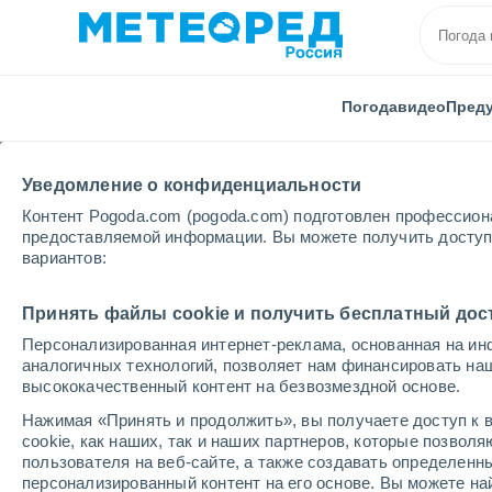
Погода
видео
Пред
Уведомление о конфиденциальности
Контент Pogoda.com (pogoda.com) подготовлен профессион
предоставляемой информации. Вы можете получить доступ 
вариантов:
Главная
Италия
Провинция Тренто
Дро
Принять файлы cookie и получить бесплатный дос
Персонализированная интернет-реклама, основанная на ин
Погода в Дро
аналогичных технологий, позволяет нам финансировать на
высококачественный контент на безвозмездной основе.
04:20
пятница
Нажимая «Принять и продолжить», вы получаете доступ к в
cookie, как наших, так и наших партнеров, которые позвол
пользователя на веб-сайте, а также создавать определенн
Ясное небо
персонализированный контент на его основе. Вы можете 