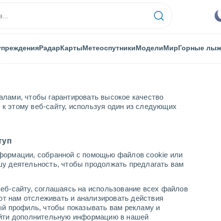
упреждения
Радар
Карты
Метеоспутники
Модели
Мир
Горные лы
алами, чтобы гарантировать высокое качество
к этому веб-сайту, используя один из следующих
туп
формации, собранной с помощью файлов cookie или
шу деятельность, чтобы продолжать предлагать вам
...
еб-сайту, соглашаясь на использование всех файлов
яют нам отслеживать и анализировать действия
По часам
ый профиль, чтобы показывать вам рекламу и
В ближайшие часы переменная
найти дополнительную информацию в нашей
облачность