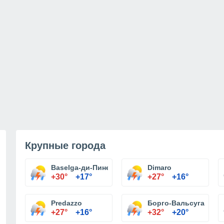
Крупные города
Baselga-ди-Пине
Dimaro
+30°
+17°
+27°
+16°
Predazzo
Борго-Вальсугана
+27°
+16°
+32°
+20°