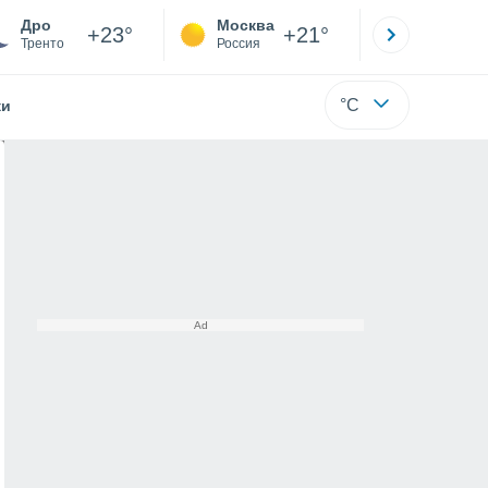
Дро
Москва
Санкт-
+23°
+21°
Тренто
Россия
Са
°C
жи