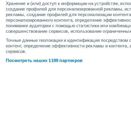
Хранение и (или) доступ к информации на устройстве, исп
2
-
9
м/с
1
-
8
м/с
2
-
10
м/с
создание профилей для персонализированной рекламы, ис
рекламы, создание профилей для персонализации контент
персонализированного контента, определение эффективнос
Погода в Дро cегодня
, 7 августа
понимание аудитории с помощью статистики или комбинаци
совершенствование сервисов, использование ограниченных
Ясное небо
+23°
04:00
Точные данные геолокации и идентификация посредством с
Ощущаемая т.
+21°
контент, определение эффективности рекламы и контента, 
сервисов.
Ясное небо
+23°
05:00
Посмотреть наших 1199 партнеров
Ощущаемая т.
+22°
Солнечно
+23°
06:00
Ощущаемая т.
+22°
Облачно и ясно
+26°
08:00
Ощущаемая т.
+28°
Облачно и ясно
+30°
11:00
Ощущаемая т.
+30°