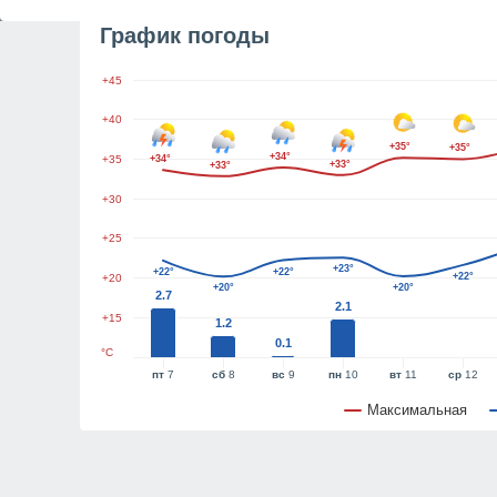
График погоды
+45
+40
+35°
+35°
+34°
+35
+34°
+33°
+33°
+30
+25
+23°
+22°
+22°
+22°
+20
+20°
+20°
2.7
2.1
+15
1.2
0.1
°C
пт
7
сб
8
вс
9
пн
10
вт
11
ср
12
Максимальная