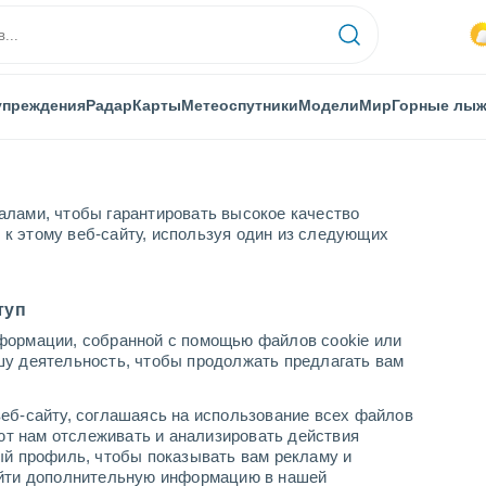
упреждения
Радар
Карты
Метеоспутники
Модели
Мир
Горные лы
алами, чтобы гарантировать высокое качество
к этому веб-сайту, используя один из следующих
ь-Гарда
туп
формации, собранной с помощью файлов cookie или
арда
шу деятельность, чтобы продолжать предлагать вам
...
еб-сайту, соглашаясь на использование всех файлов
яют нам отслеживать и анализировать действия
По часам
ый профиль, чтобы показывать вам рекламу и
В ближайшие часы моросящий
найти дополнительную информацию в нашей
дождь