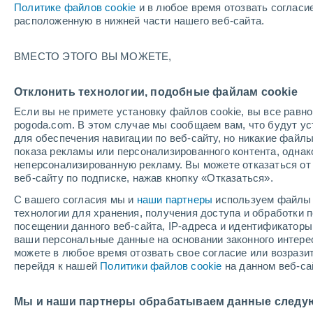
Политике файлов cookie
и в любое время отозвать согласи
+23°
расположенную в нижней части нашего веб-сайта.
ВМЕСТО ЭТОГО ВЫ МОЖЕТЕ,
Северны
По ощущениям +21°
0
-
5 м/с
Отклонить технологии, подобные файлам cookie
Если вы не примете установку файлов cookie, вы все рав
pogoda.com. В этом случае мы сообщаем вам, что будут у
Погода на 1 – 7 дней
Карта дождей
Дождевой р
для обеспечения навигации по веб-сайту, но никакие файлы
показа рекламы или персонализированного контента, одна
неперсонализированную рекламу. Вы можете отказаться от 
веб-сайту по подписке, нажав кнопку «Отказаться».
завтра
воскресенье
по
cегодня
С вашего согласия мы и
наши партнеры
используем файлы 
8 Авг.
9 Авг.
7 Авг.
технологии для хранения, получения доступа и обработки
посещении данного веб-сайта, IP-адреса и идентификатор
ваши персональные данные на основании законного интерес
можете в любое время отозвать свое согласие или возрази
80%
60%
70%
перейдя к нашей
Политики файлов cookie
на данном веб-са
1.2 мм
0.1 мм
2.7 мм
+33°
/
+20°
+34°
/
+22°
+
+34°
/
+22°
Мы и наши партнеры обрабатываем данные следу