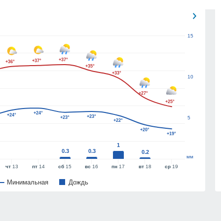
15
+37°
+37°
+36°
+35°
+33°
10
+27°
+25°
+24°
+24°
+23°
+23°
5
+22°
+20°
+19°
1
0.3
0.3
0.2
мм
чт
13
пт
14
сб
15
вс
16
пн
17
вт
18
ср
19
Минимальная
Дождь