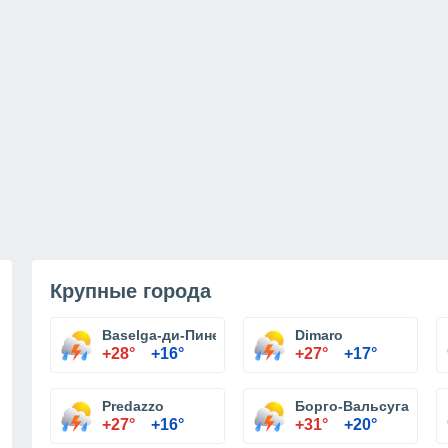
Крупные города
Baselga-ди-Пине
Dimaro
+28°
+16°
+27°
+17°
Predazzo
Борго-Вальсугана
+27°
+16°
+31°
+20°