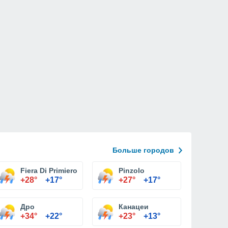
Больше городов
Fiera Di Primiero
Pinzolo
+28°
+17°
+27°
+17°
Дро
Канацеи
+34°
+22°
+23°
+13°