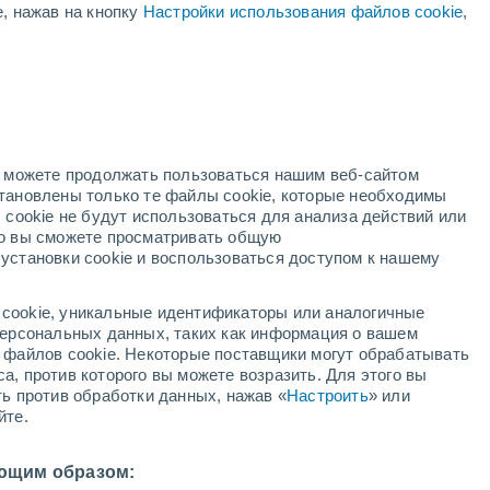
е, нажав на кнопку
Настройки использования файлов cookie
,
й
но можете продолжать пользоваться нашим веб-сайтом
становлены только те файлы cookie, которые необходимы
адар
Метеоспутники
Модели
 cookie не будут использоваться для анализа действий или
ко вы сможете просматривать общую
установки cookie и воспользоваться доступом к нашему
недельник
вторник
среда
четверг
cookie, уникальные идентификаторы или аналогичные
10 Авг.
11 Авг.
12 Авг.
13 Авг.
 персональных данных, таких как информация о вашем
ы файлов cookie. Некоторые поставщики могут обрабатывать
а, против которого вы можете возразить. Для этого вы
ть против обработки данных, нажав «
Настроить
» или
90%
йте.
2.1 мм
33°
/
+23°
+35°
/
+20°
+35°
/
+22°
+36°
/
+24°
ющим образом: