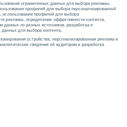
ользование ограниченных данных для выбора рекламы,
2
-
9
м/с
1
-
6
м/с
2
-
9
м/с
1
-
8
м/с
пользование профилей для выбора персонализированной
а, использование профилей для выбора
ти рекламы, определение эффективности контента,
 7 августа
и данных из разных источников, разработка и
 данных для выбора контента.
Северный
0 Низкий
канирования устройства, персонализированная реклама и
°
0
-
5 м/с
FPS:
нет
аналитические сведения об аудитории и разработка
Северный
0 Низкий
°
0
-
5 м/с
FPS:
нет
северо-западный
1 Низкий
°
1
-
5 м/с
FPS:
нет
ь
восточный
2 Низкий
°
0
-
4 м/с
FPS:
нет
Северный
5 Средний
°
1
-
7 м/с
FPS:
6-10