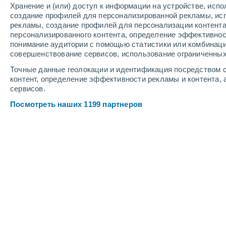
Хранение и (или) доступ к информации на устройстве, исп
2
-
8
м/с
1
-
7
м/с
1
-
8
м/с
создание профилей для персонализированной рекламы, ис
рекламы, создание профилей для персонализации контент
персонализированного контента, определение эффективнос
Погода в Риве-дель-Гарда cегодня
,
понимание аудитории с помощью статистики или комбинаци
совершенствование сервисов, использование ограниченных
Облачно и ясно
+23°
06:00
Точные данные геолокации и идентификация посредством с
Ощущаемая т.
+21
контент, определение эффективности рекламы и контента, 
сервисов.
Облачно и ясно
+23°
07:00
Посмотреть наших 1199 партнеров
Ощущаемая т.
+22
Облачно и ясно
+24°
08:00
Ощущаемая т.
+24
Небольшой дожд
30%
+25°
09:00
0.2 мм
Ощущаемая т.
+25
Облачно и ясно
+29°
11:00
Ощущаемая т.
+31