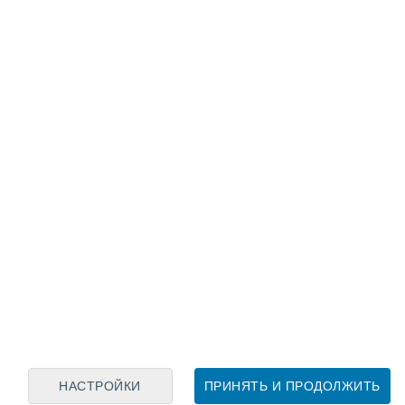
Лунный календарь
пн
вт
ср
чт
пт
сб
вс
7
8
9
10
11
12
13
14
15
16
17
18
19
20
НАСТРОЙКИ
ПРИНЯТЬ И ПРОДОЛЖИТЬ