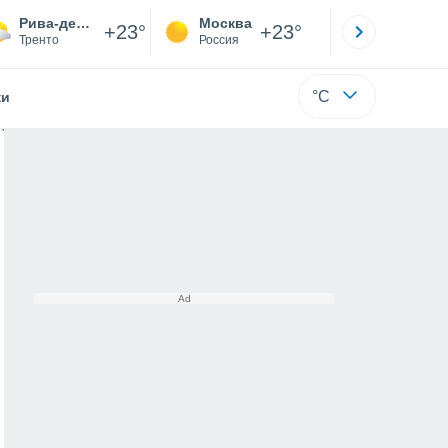
Рива-дель-Гарда
Москва
Санкт-
+23°
+23°
Тренто
Россия
Са
°C
жи