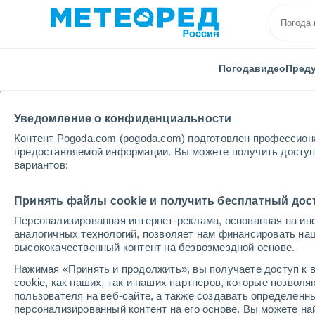
Погода
видео
Пред
Уведомление о конфиденциальности
Контент Pogoda.com (pogoda.com) подготовлен профессион
предоставляемой информации. Вы можете получить доступ 
вариантов:
Главная
Италия
Провинция Тренто
Рива-дел
Принять файлы cookie и получить бесплатный дос
Персонализированная интернет-реклама, основанная на ин
Погода в Риве-дель-Г
аналогичных технологий, позволяет нам финансировать на
высококачественный контент на безвозмездной основе.
06:21
пятница
Нажимая «Принять и продолжить», вы получаете доступ к в
cookie, как наших, так и наших партнеров, которые позвол
пользователя на веб-сайте, а также создавать определенн
Облачно и ясно
персонализированный контент на его основе. Вы можете 