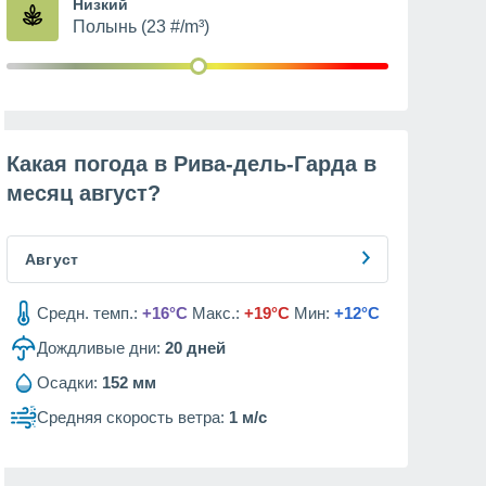
Низкий
Полынь (23 #/m³)
Какая погода в Рива-дель-Гарда в
месяц
август
?
Август
Средн. темп.:
+16°C
Макс.:
+19°C
Мин:
+12°C
Дождливые дни:
20
дней
Осадки:
152 мм
Средняя скорость ветра:
1 м/с