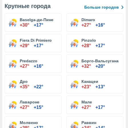
Крупные города
Больше городов
Baselga-ди-Пине
Dimaro
+30°
+17°
+27°
+16°
Fiera Di Primiero
Pinzolo
+29°
+17°
+28°
+17°
Predazzo
Борго-Вальсугана
+27°
+16°
+32°
+20°
Дро
Канацеи
+35°
+22°
+23°
+13°
Лавароне
Мале
+27°
+15°
+27°
+17°
Молвено
Раввин
+29°
+17°
+24°
+14°