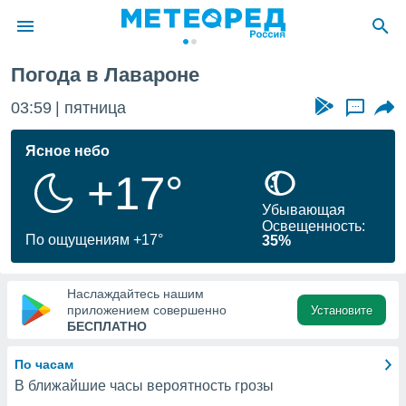
Погода в Лавароне
ие о
циальности
03:59
пятница
...
oda.com
)
Ясное небо
+17°
алами,
тировать
Убывающая
ество
Освещенность:
яемой
По ощущениям +17°
35%
. Вы можете
ступ к этому
используя
Наслаждайтесь нашим
едующих
приложением совершенно
Установите
БЕСПЛАТНО
файлы
По часам
олучить
В ближайшие часы вероятность грозы
й доступ