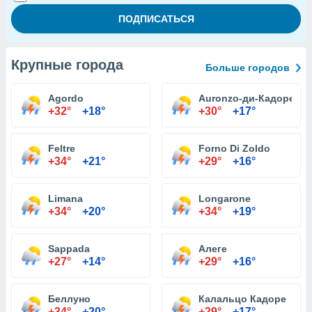
Крупные города
Больше городов
Agordo
Auronzo-ди-Кадоре
+32°
+18°
+30°
+17°
Feltre
Forno Di Zoldo
+34°
+21°
+29°
+16°
Limana
Longarone
+34°
+20°
+34°
+19°
Sappada
Алеге
+27°
+14°
+29°
+16°
Беллуно
Калальцо Кадоре
+34°
+20°
+29°
+17°