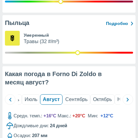
с помощью
или
данных из
чников,
Пыльца
Подробно
и
вование
Умеренный
Травы (32 #/m³)
ие
х данных
контента.
ные
и
Какая погода в Forno Di Zoldo в
ция
м
месяц
август
?
я
рованная
й
Июнь
Июль
Август
Сентябрь
Октябрь
Ноябрь
нтент,
е
сти рекламы
Средн. темп.:
+16°C
Макс.:
+20°C
Мин:
+12°C
Дождливые дни:
24
дней
ие сведения
и и
Осадки:
207 мм