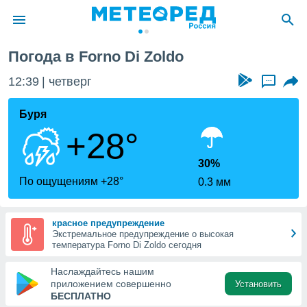
Погода в Forno Di Zoldo
ие о
циальности
12:39
четверг
...
oda.com
)
Буря
+28°
алами,
тировать
ество
30%
яемой
По ощущениям +28°
0.3 мм
. Вы можете
ступ к этому
используя
красное предупреждение
едующих
Экстремальное предупреждение о высокая
температура Forno Di Zoldo сегодня
файлы
Наслаждайтесь нашим
олучить
приложением совершенно
Установить
й доступ
БЕСПЛАТНО