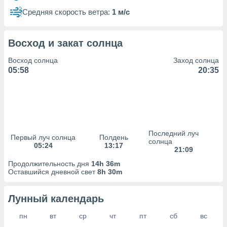
сервисов.
Средняя скорость ветра:
1 м/с
 наших 1199
неров
Восход и закат солнца
Восход солнца
Заход солнца
05:58
20:35
Последний луч
Первый луч солнца
Полдень
солнца
05:24
13:17
21:09
Продолжительность дня
14h 36m
Оставшийся дневной свет
8h 30m
Лунный календарь
пн
вт
ср
чт
пт
сб
вс