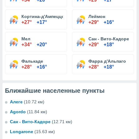
Кортина-д'Ампеццо
Леймон
+27°
+17°
+29°
+16°
Мел
Сан - Вито-Кадоре
+34°
+20°
+29°
+18°
Фалькаде
Фарра д'Альпаго
+28°
+16°
+28°
+18°
Ближайшие населенные пункты
Алеге
(10.72 км)
Agordo
(11.84 км)
Сан - Вито-Кадоре
(12.71 км)
Longarone
(15.63 км)