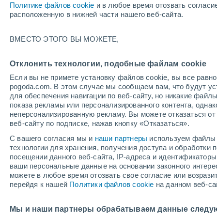
Политике файлов cookie
и в любое время отозвать согласи
+20°
расположенную в нижней части нашего веб-сайта.
30%
ВМЕСТО ЭТОГО ВЫ МОЖЕТЕ,
По ощущениям +20°
0.1 мм
Отклонить технологии, подобные файлам cookie
Если вы не примете установку файлов cookie, вы все рав
pogoda.com. В этом случае мы сообщаем вам, что будут у
Погода на 1 – 7 дней
Карта дождей
Дождевой р
для обеспечения навигации по веб-сайту, но никакие файлы
показа рекламы или персонализированного контента, одна
неперсонализированную рекламу. Вы можете отказаться от 
веб-сайту по подписке, нажав кнопку «Отказаться».
завтра
воскресенье
по
cегодня
С вашего согласия мы и
наши партнеры
используем файлы 
8 Авг.
9 Авг.
7 Авг.
технологии для хранения, получения доступа и обработки
посещении данного веб-сайта, IP-адреса и идентификатор
ваши персональные данные на основании законного интерес
можете в любое время отозвать свое согласие или возрази
70%
70%
перейдя к нашей
Политики файлов cookie
на данном веб-са
0.7 мм
3.6 мм
+31°
/
+18°
+32°
/
+18°
+
+32°
/
+19°
Мы и наши партнеры обрабатываем данные следу