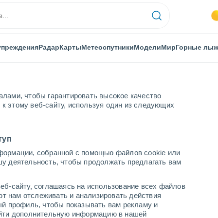
упреждения
Радар
Карты
Метеоспутники
Модели
Мир
Горные лы
алами, чтобы гарантировать высокое качество
к этому веб-сайту, используя один из следующих
туп
формации, собранной с помощью файлов cookie или
шу деятельность, чтобы продолжать предлагать вам
...
еб-сайту, соглашаясь на использование всех файлов
яют нам отслеживать и анализировать действия
По часам
ый профиль, чтобы показывать вам рекламу и
В ближайшие часы переменная
найти дополнительную информацию в нашей
облачность