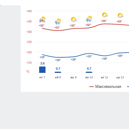
+45
+40
+34°
+35
+33°
+32°
+32°
+32°
+31°
+30
+25
+20
+20°
+19°
+19°
+18°
+18°
+18°
+15
3.6
0.7
0.7
°C
пт
7
сб
8
вс
9
пн
10
вт
11
ср
12
Максимальная