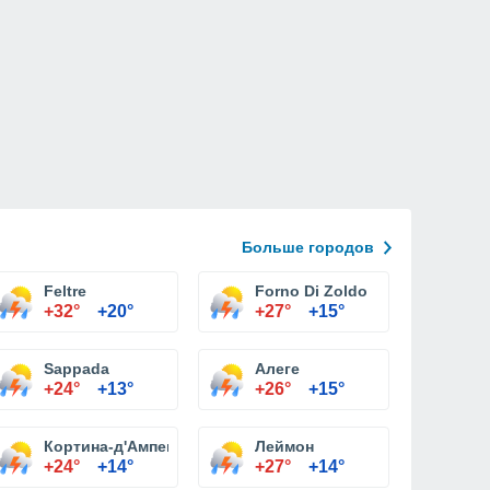
Больше городов
Feltre
Forno Di Zoldo
+32°
+20°
+27°
+15°
Sappada
Алеге
+24°
+13°
+26°
+15°
Кортина-д'Ампеццо
Леймон
+24°
+14°
+27°
+14°