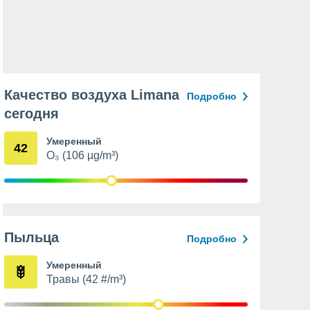
Качество воздуха Limana
Подробно
сегодня
Умеренный
42
O₃ (106 µg/m³)
Пыльца
Подробно
Умеренный
Травы (42 #/m³)