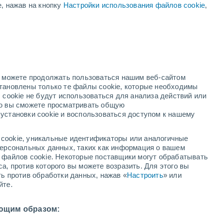
е, нажав на кнопку
Настройки использования файлов cookie
,
но можете продолжать пользоваться нашим веб-сайтом
становлены только те файлы cookie, которые необходимы
адар
Метеоспутники
Модели
 cookie не будут использоваться для анализа действий или
ко вы сможете просматривать общую
установки cookie и воспользоваться доступом к нашему
недельник
вторник
среда
четверг
cookie, уникальные идентификаторы или аналогичные
10 Авг.
11 Авг.
12 Авг.
13 Авг.
 персональных данных, таких как информация о вашем
ы файлов cookie. Некоторые поставщики могут обрабатывать
а, против которого вы можете возразить. Для этого вы
ть против обработки данных, нажав «
Настроить
» или
80%
йте.
0.7 мм
32°
/
+19°
+34°
/
+18°
+33°
/
+20°
+33°
/
+20°
ющим образом: