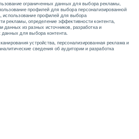
ользование ограниченных данных для выбора рекламы,
2
-
6
м/с
2
-
6
м/с
2
-
6
м/с
2
-
7
м/с
пользование профилей для выбора персонализированной
а, использование профилей для выбора
ти рекламы, определение эффективности контента,
и данных из разных источников, разработка и
 данных для выбора контента.
ь
Северный
0 Низкий
канирования устройства, персонализированная реклама и
°
2
-
9 м/с
FPS:
нет
аналитические сведения об аудитории и разработка
Северный
0 Низкий
°
2
-
6 м/с
FPS:
нет
Северный
1 Низкий
°
2
-
6 м/с
FPS:
нет
северо-западный
5 Средний
°
1
-
5 м/с
FPS:
6-10
северо-западный
7 Высокий
°
0
-
5 м/с
FPS:
15-25