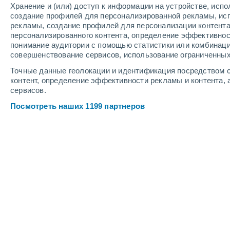
Хранение и (или) доступ к информации на устройстве, исп
2
-
7
м/с
2
-
6
м/с
3
-
10
м/с
создание профилей для персонализированной рекламы, ис
рекламы, создание профилей для персонализации контент
персонализированного контента, определение эффективнос
Погода в Limana cегодня
, 7 августа
понимание аудитории с помощью статистики или комбинаци
совершенствование сервисов, использование ограниченных
Небольшой дожд
30%
+20°
05:00
Точные данные геолокации и идентификация посредством с
0.1 мм
Ощущаемая т.
+20
контент, определение эффективности рекламы и контента, 
сервисов.
Солнечно
+19°
06:00
Посмотреть наших 1199 партнеров
Ощущаемая т.
+19
Облачно и ясно
+22°
08:00
Ощущаемая т.
+21
Облачно и ясно
+29°
11:00
Ощущаемая т.
+29
Облачно и ясно
+30°
14:00
Ощущаемая т.
+30