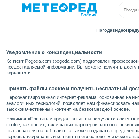
Погода
видео
Пред
Уведомление о конфиденциальности
Контент Pogoda.com (pogoda.com) подготовлен профессион
предоставляемой информации. Вы можете получить доступ 
вариантов:
Главная
Италия
Провинция Беллуно
Limana
Принять файлы cookie и получить бесплатный дос
Персонализированная интернет-реклама, основанная на ин
Погода в Limana
аналогичных технологий, позволяет нам финансировать на
высококачественный контент на безвозмездной основе.
05:12
пятница
Нажимая «Принять и продолжить», вы получаете доступ к в
cookie, как наших, так и наших партнеров, которые позвол
пользователя на веб-сайте, а также создавать определенн
Небольшой дождь
персонализированный контент на его основе. Вы можете 