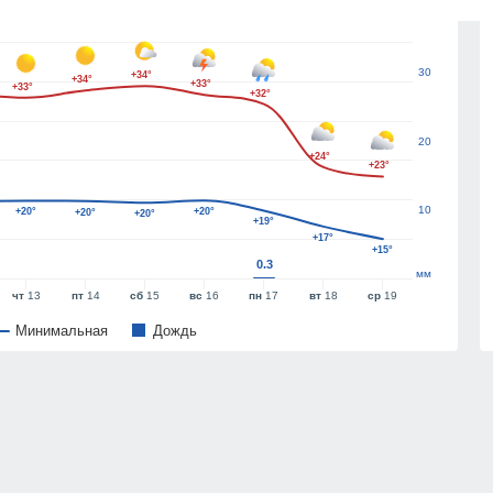
40
30
+34°
+34°
+33°
+33°
+32°
20
+24°
+23°
10
+20°
+20°
+20°
+20°
+19°
+17°
+15°
0.3
мм
чт
13
пт
14
сб
15
вс
16
пн
17
вт
18
ср
19
Минимальная
Дождь