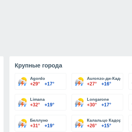
Крупные города
Agordo
Auronzo-ди-Кадоре
+29°
+17°
+27°
+16°
Limana
Longarone
+32°
+19°
+30°
+17°
Беллуно
Калальцо Кадоре
+31°
+19°
+26°
+15°