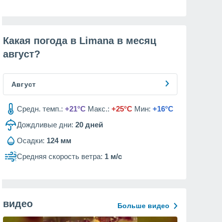
Какая погода в Limana в месяц
август
?
Август
Средн. темп.:
+21°C
Макс.:
+25°C
Мин:
+16°C
Дождливые дни:
20
дней
Осадки:
124 мм
Средняя скорость ветра:
1 м/с
видео
Больше видео