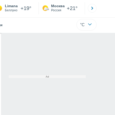
Limana
Москва
Санкт-
+19°
+21°
Беллуно
Россия
Са
°C
жи