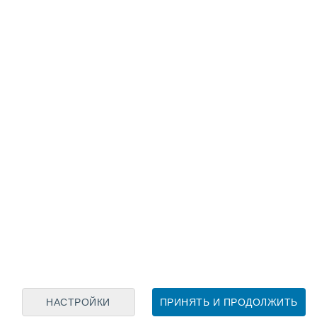
Лунный календарь
пн
вт
ср
чт
пт
сб
вс
7
8
9
10
11
12
13
14
15
16
17
18
19
20
НАСТРОЙКИ
ПРИНЯТЬ И ПРОДОЛЖИТЬ