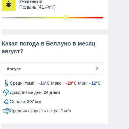
Умеренный
Полынь (41 #/m³)
Какая погода в Беллуно в месяц
август
?
Август
Средн. темп.:
+16°C
Макс.:
+20°C
Мин:
+12°C
Дождливые дни:
24
дней
Осадки:
207 мм
Средняя скорость ветра:
1 м/с