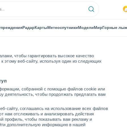
упреждения
Радар
Карты
Метеоспутники
Модели
Мир
Горные лы
алами, чтобы гарантировать высокое качество
к этому веб-сайту, используя один из следующих
о
туп
формации, собранной с помощью файлов cookie или
шу деятельность, чтобы продолжать предлагать вам
...
еб-сайту, соглашаясь на использование всех файлов
яют нам отслеживать и анализировать действия
По часам
ый профиль, чтобы показывать вам рекламу и
В ближайшие часы моросящий
найти дополнительную информацию в нашей
дождь