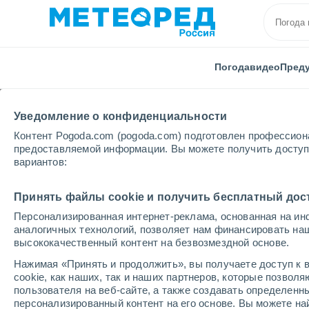
Погода
видео
Пред
Уведомление о конфиденциальности
Контент Pogoda.com (pogoda.com) подготовлен профессион
предоставляемой информации. Вы можете получить доступ 
вариантов:
Главная
Италия
Провинция Беллуно
Беллун
Принять файлы cookie и получить бесплатный дос
Персонализированная интернет-реклама, основанная на ин
Погода в Беллуно
аналогичных технологий, позволяет нам финансировать на
высококачественный контент на безвозмездной основе.
13:55
пятница
Нажимая «Принять и продолжить», вы получаете доступ к в
cookie, как наших, так и наших партнеров, которые позвол
пользователя на веб-сайте, а также создавать определенн
Облачно и ясно
персонализированный контент на его основе. Вы можете 