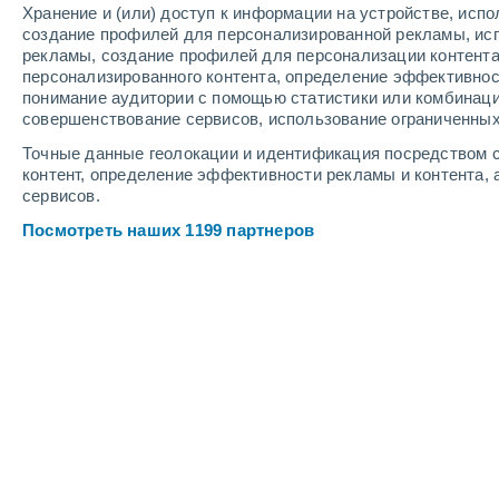
Хранение и (или) доступ к информации на устройстве, исп
2
-
8
м/с
3
-
7
м/с
3
-
9
м/с
создание профилей для персонализированной рекламы, ис
рекламы, создание профилей для персонализации контент
персонализированного контента, определение эффективнос
Погода в Беллуно cегодня
, 7 авгус
понимание аудитории с помощью статистики или комбинаци
совершенствование сервисов, использование ограниченных
Облачно и ясно
+31°
14:00
Точные данные геолокации и идентификация посредством с
Ощущаемая т.
+3
контент, определение эффективности рекламы и контента, 
сервисов.
Небольшой дож
30%
+30°
15:00
Посмотреть наших 1199 партнеров
0.2 мм
Ощущаемая т.
+3
Небольшой дож
40%
+30°
16:00
0.3 мм
Ощущаемая т.
+3
Небольшой дож
40%
+29°
17:00
0.3 мм
Ощущаемая т.
+2
Небольшой дож
40%
+27°
18:00
0.3 мм
Ощущаемая т.
+2