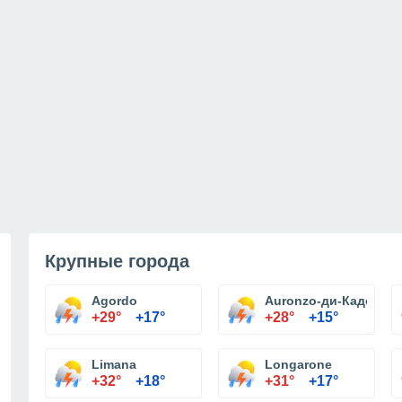
Крупные города
Agordo
Auronzo-ди-Кадоре
+29°
+17°
+28°
+15°
Limana
Longarone
+32°
+18°
+31°
+17°