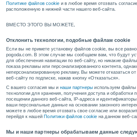
Политике файлов cookie
и в любое время отозвать согласи
+31°
расположенную в нижней части нашего веб-сайта.
ВМЕСТО ЭТОГО ВЫ МОЖЕТЕ,
южный
По ощущениям +31°
3
-
9 м/с
Отклонить технологии, подобные файлам cookie
Если вы не примете установку файлов cookie, вы все рав
pogoda.com. В этом случае мы сообщаем вам, что будут у
Погода на 1 – 7 дней
Карта дождей
Дождевой р
для обеспечения навигации по веб-сайту, но никакие файлы
показа рекламы или персонализированного контента, одна
неперсонализированную рекламу. Вы можете отказаться от 
веб-сайту по подписке, нажав кнопку «Отказаться».
завтра
воскресенье
по
cегодня
С вашего согласия мы и
наши партнеры
используем файлы 
8 Авг.
9 Авг.
7 Авг.
технологии для хранения, получения доступа и обработки
посещении данного веб-сайта, IP-адреса и идентификатор
ваши персональные данные на основании законного интерес
можете в любое время отозвать свое согласие или возрази
80%
80%
перейдя к нашей
Политики файлов cookie
на данном веб-са
1.4 мм
1.4 мм
+30°
/
+18°
+31°
/
+18°
+
+32°
/
+18°
Мы и наши партнеры обрабатываем данные следу