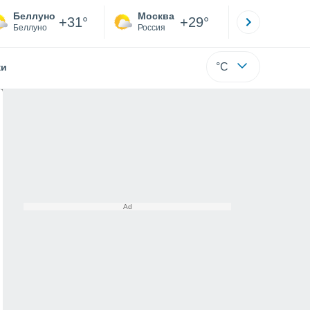
Беллуно
Москва
Санкт-
+31°
+29°
Беллуно
Россия
Са
°C
жи