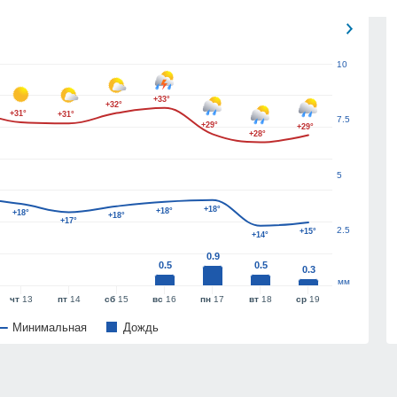
10
+33°
+32°
+31°
+31°
7.5
+29°
+29°
+28°
5
+18°
+18°
+18°
+18°
+17°
2.5
+15°
+14°
0.9
0.5
0.5
0.3
мм
чт
13
пт
14
сб
15
вс
16
пн
17
вт
18
ср
19
Минимальная
Дождь