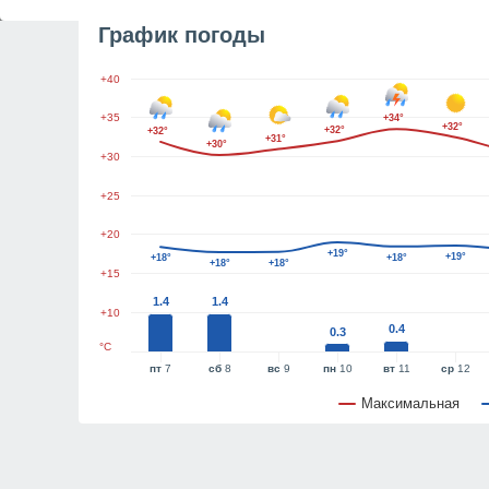
График погоды
+40
+35
+34°
+32°
+32°
+32°
+31°
+30°
+30
+25
+20
+19°
+19°
+18°
+18°
+18°
+18°
+15
1.4
1.4
+10
0.4
0.3
°C
пт
7
сб
8
вс
9
пн
10
вт
11
ср
12
Максимальная