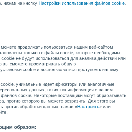
е, нажав на кнопку
Настройки использования файлов cookie
,
оранжевое
предупреждение
Значительное предупреждение о
высокая температура Беллуно
сегодня
но можете продолжать пользоваться нашим веб-сайтом
становлены только те файлы cookie, которые необходимы
адар
Метеоспутники
Модели
 cookie не будут использоваться для анализа действий или
ко вы сможете просматривать общую
установки cookie и воспользоваться доступом к нашему
недельник
вторник
среда
четверг
cookie, уникальные идентификаторы или аналогичные
10 Авг.
11 Авг.
12 Авг.
13 Авг.
 персональных данных, таких как информация о вашем
ы файлов cookie. Некоторые поставщики могут обрабатывать
а, против которого вы можете возразить. Для этого вы
ть против обработки данных, нажав «
Настроить
» или
80%
50%
йте.
0.3 мм
0.4 мм
32°
/
+19°
+34°
/
+18°
+32°
/
+19°
+31°
/
+18°
ющим образом: