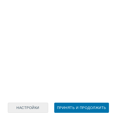
Лунный календарь
пн
вт
ср
чт
пт
сб
вс
7
8
9
10
11
12
13
14
15
16
17
18
19
20
НАСТРОЙКИ
ПРИНЯТЬ И ПРОДОЛЖИТЬ