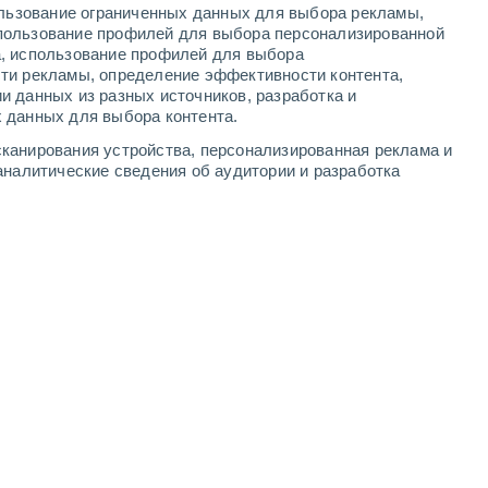
ользование ограниченных данных для выбора рекламы,
2
-
8
м/с
2
-
8
м/с
2
-
8
м/с
2
-
8
м/с
пользование профилей для выбора персонализированной
а, использование профилей для выбора
ти рекламы, определение эффективности контента,
та
и данных из разных источников, разработка и
 данных для выбора контента.
южный
7 Высокий
канирования устройства, персонализированная реклама и
1°
3
-
9 м/с
FPS:
15-25
аналитические сведения об аудитории и разработка
дь
южный
6 Высокий
0°
2
-
9 м/с
FPS:
15-25
дь
юго-восточный
4 Средний
0°
1
-
8 м/с
FPS:
6-10
дь
Северный
2 Низкий
9°
1
-
6 м/с
FPS:
нет
дь
Северный
1 Низкий
8°
1
-
6 м/с
FPS:
нет