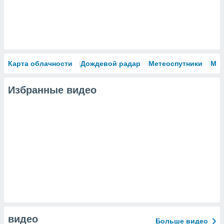
Карта облачности
Дождевой радар
Метеоспутники
Мо
Избранные видео
видео
Больше видео