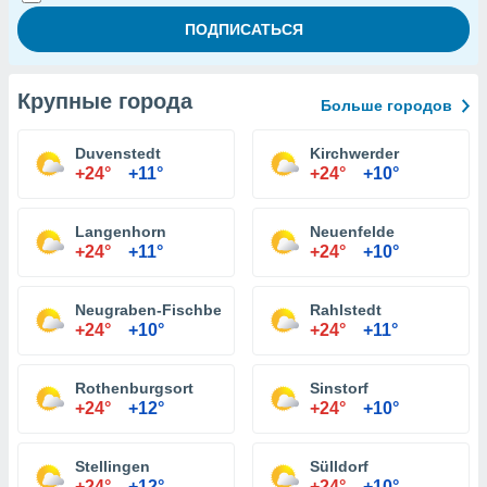
Крупные города
Больше городов
Duvenstedt
Kirchwerder
+24°
+11°
+24°
+10°
Langenhorn
Neuenfelde
+24°
+11°
+24°
+10°
Neugraben-Fischbek
Rahlstedt
+24°
+10°
+24°
+11°
Rothenburgsort
Sinstorf
+24°
+12°
+24°
+10°
Stellingen
Sülldorf
+24°
+12°
+24°
+10°