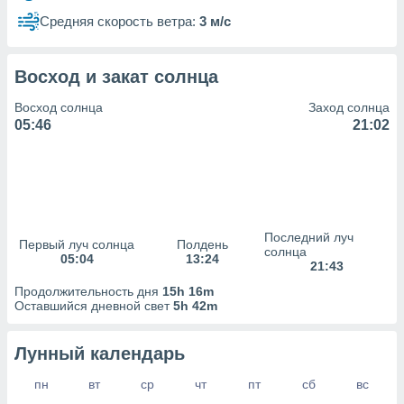
сервисов.
Средняя скорость ветра:
3 м/с
 наших 1199
неров
Восход и закат солнца
Восход солнца
Заход солнца
05:46
21:02
Последний луч
Первый луч солнца
Полдень
солнца
05:04
13:24
21:43
Продолжительность дня
15h 16m
Оставшийся дневной свет
5h 42m
Лунный календарь
пн
вт
ср
чт
пт
сб
вс