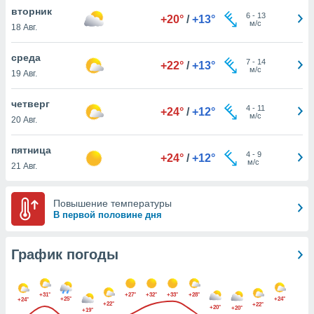
днако вы
вторник
6
-
13
+20°
/
+13°
сматривать
м/с
18 Авг.
изированную
среда
7
-
14
 можете
+22°
/
+13°
м/с
19 Авг.
от установки
ться
четверг
4
-
11
+24°
/
+12°
нашему веб-
м/с
20 Авг.
дписке,
у
пятница
4
-
9
».
+24°
/
+12°
м/с
21 Авг.
гласия мы и
ры
Повышение температуры
 файлы
В первой половине дня
кальные
торы или
 технологии
График погоды
я,
оступа и
ерсональных
+31°
+27°
+32°
+33°
+28°
их как
+25°
+24°
+24°
+22°
+22°
+20°
+20°
 о вашем
+19°