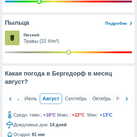
с помощью
или
данных из
чников,
Пыльца
Подробно
и
вование
Низкий
Травы (22 #/m³)
ие
х данных
контента.
ные
и
Какая погода в Бергедорф в месяц
ция
м
август
?
я
рованная
й
Июнь
Июль
Август
Сентябрь
Октябрь
Ноябрь
нтент,
е
сти рекламы
Средн. темп.:
+18°C
Макс.:
+22°C
Мин:
+13°C
Дождливые дни:
14
дней
ие сведения
и и
Осадки:
81 мм