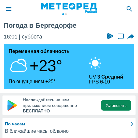
Погода в Бергедорфе
ие о
циальности
16:01
суббота
...
oda.com
)
Переменная облачность
+23°
алами,
тировать
ество
UV
3 Средний
яемой
По ощущениям +25°
FPS
6-10
. Вы можете
ступ к этому
используя
Наслаждайтесь нашим
едующих
приложением совершенно
Установить
БЕСПЛАТНО
файлы
По часам
олучить
В ближайшие часы облачно
й доступ