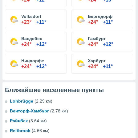
Volksdorf
Бергедорф
+23°
+11°
+24°
+11°
Вандсбек
Гамбург
+24°
+12°
+24°
+12°
Ниндорфе
Харбург
+24°
+12°
+24°
+11°
Ближайшие населенные пункты
Lohbrügge
(2.29 км)
Венторф-Хамбург
(2.78 км)
Райнбек
(3.64 км)
Reitbrook
(4.66 км)