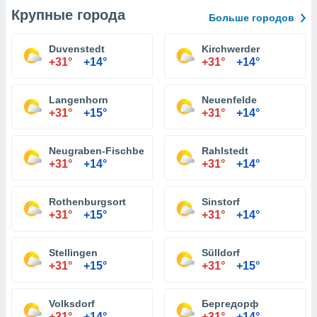
Крупные города
Больше городов
Duvenstedt
Kirchwerder
+31°
+14°
+31°
+14°
Langenhorn
Neuenfelde
+31°
+15°
+31°
+14°
Neugraben-Fischbek
Rahlstedt
+31°
+14°
+31°
+14°
Rothenburgsort
Sinstorf
+31°
+15°
+31°
+14°
Stellingen
Sülldorf
+31°
+15°
+31°
+15°
Volksdorf
Бергедорф
+31°
+14°
+31°
+14°