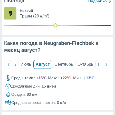
Пыльца
с помощью
Подробно
или
данных из
Низкий
чников,
Травы (20 #/m³)
и
вование
ие
х данных
Какая погода в Neugraben-Fischbek в
контента.
месяц
август
?
ные
и
ция
й
Июнь
Июль
Август
Сентябрь
Октябрь
Ноябрь
м
я
Средн. темп.:
+18°C
Макс.:
+22°C
Мин:
+13°C
рованная
Дождливые дни:
15
дней
нтент,
е
Осадки:
83 мм
сти рекламы
Средняя скорость ветра:
3 м/с
ие сведения
и и