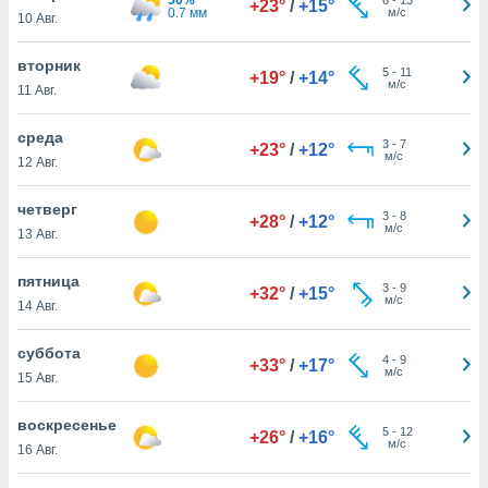
+23°
/
+15°
 и
0.7 мм
м/с
10 Авг.
ть действия
я на веб-
вторник
же
5
-
11
+19°
/
+14°
м/с
пределенный
11 Авг.
обы
вам рекламу
среда
3
-
7
+23°
/
+12°
зированный
м/с
12 Авг.
го основе.
айти
четверг
ьную
3
-
8
+28°
/
+12°
м/с
13 Авг.
 в нашей
йлов cookie
ремя
пятница
3
-
9
+32°
/
+15°
гласие,
м/с
14 Авг.
опку
спользования
суббота
 cookie
4
-
9
+33°
/
+17°
м/с
15 Авг.
нную в
и нашего
воскресенье
5
-
12
+26°
/
+16°
м/с
16 Авг.
ОГО ВЫ