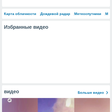
Карта облачности
Дождевой радар
Метеоспутники
Мо
Избранные видео
видео
Больше видео