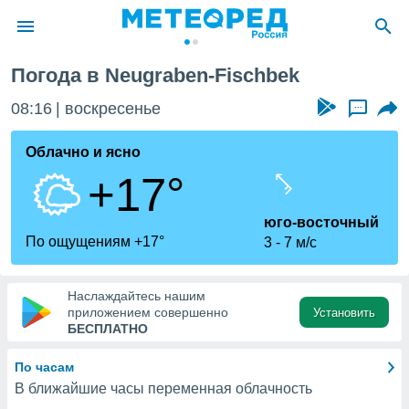
Погода в Neugraben-Fischbek
ие о
циальности
08:16
воскресенье
...
oda.com
)
Облачно и ясно
+17°
алами,
тировать
ество
юго-восточный
яемой
По ощущениям +17°
3
7 м/с
. Вы можете
ступ к этому
используя
Наслаждайтесь нашим
едующих
приложением совершенно
Установить
БЕСПЛАТНО
файлы
По часам
олучить
В ближайшие часы переменная облачность
й доступ