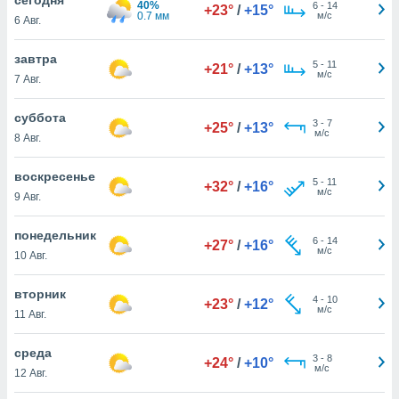
40%
 и
6
-
14
+23°
/
+15°
0.7 мм
м/с
6 Авг.
ть действия
я на веб-
же
завтра
5
-
11
+21°
/
+13°
пределенный
м/с
7 Авг.
обы
вам рекламу
суббота
3
-
7
зированный
+25°
/
+13°
м/с
8 Авг.
го основе.
айти
ьную
воскресенье
5
-
11
+32°
/
+16°
 в нашей
м/с
9 Авг.
йлов cookie
ремя
понедельник
6
-
14
гласие,
+27°
/
+16°
м/с
10 Авг.
опку
спользования
вторник
 cookie
4
-
10
+23°
/
+12°
м/с
нную в
11 Авг.
и нашего
среда
3
-
8
+24°
/
+10°
м/с
12 Авг.
ОГО ВЫ