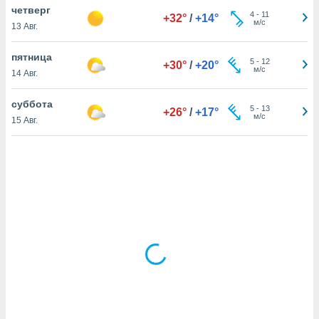
четверг
4
-
11
+32°
/
+14°
м/с
13 Авг.
и,
 файлам
пятница
5
-
12
+30°
/
+20°
м/с
14 Авг.
примете
айлов
суббота
5
-
13
+26°
/
+17°
се равно
м/с
15 Авг.
должать
ся нашим
pogoda.com.
ае мы
м, что
овлены
айлы cookie,
обходимы
ения
 веб-сайту,
файлы cookie
пользоваться
 действий
рекламы или
рованного