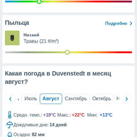
с помощью
или
данных из
чников,
Пыльца
Подробно
и
вование
Низкий
Травы (21 #/m³)
ие
х данных
контента.
ные
и
Какая погода в Duvenstedt в месяц
ция
м
август
?
я
рованная
й
Июнь
Июль
Август
Сентябрь
Октябрь
Ноябрь
нтент,
е
сти рекламы
Средн. темп.:
+18°C
Макс.:
+22°C
Мин:
+13°C
Дождливые дни:
14
дней
ие сведения
и и
Осадки:
82 мм