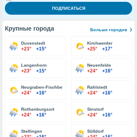
Крупные города
Больше городов
Duvenstedt
Kirchwerder
+23°
+15°
+25°
+17°
Langenhorn
Neuenfelde
+23°
+15°
+24°
+16°
Neugraben-Fischbek
Rahlstedt
+24°
+16°
+24°
+16°
Rothenburgsort
Sinstorf
+24°
+16°
+24°
+16°
Stellingen
Sülldorf
+23°
+16°
+24°
+16°