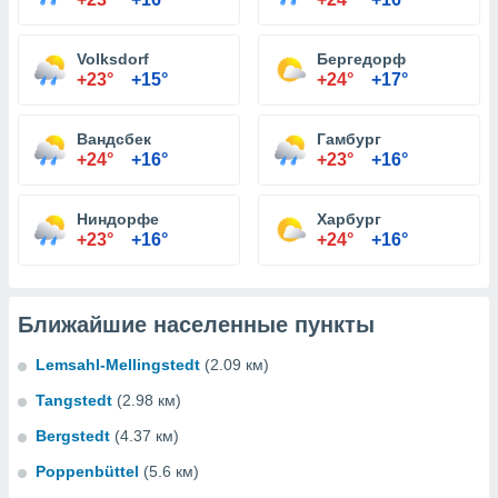
Volksdorf
Бергедорф
+23°
+15°
+24°
+17°
Вандсбек
Гамбург
+24°
+16°
+23°
+16°
Ниндорфе
Харбург
+23°
+16°
+24°
+16°
Ближайшие населенные пункты
Lemsahl-Mellingstedt
(2.09 км)
Tangstedt
(2.98 км)
Bergstedt
(4.37 км)
Poppenbüttel
(5.6 км)