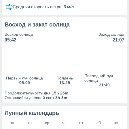
сервисов.
Средняя скорость ветра:
3 м/с
 наших 1199
неров
Восход и закат солнца
Восход солнца
Заход солнца
05:42
21:07
Последний луч
Первый луч солнца
Полдень
солнца
05:00
13:25
21:49
Продолжительность дня
15h 25m
Оставшийся дневной свет
8h 3m
Лунный календарь
пн
вт
ср
чт
пт
сб
вс