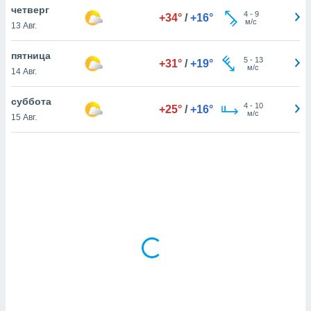
четверг
4
-
9
+34°
/
+16°
м/с
13 Авг.
и,
 файлам
пятница
5
-
13
+31°
/
+19°
м/с
14 Авг.
примете
айлов
суббота
4
-
10
+25°
/
+16°
се равно
м/с
15 Авг.
должать
ся нашим
pogoda.com.
ае мы
м, что
овлены
айлы cookie,
обходимы
ения
 веб-сайту,
файлы cookie
пользоваться
 действий
рекламы или
рованного