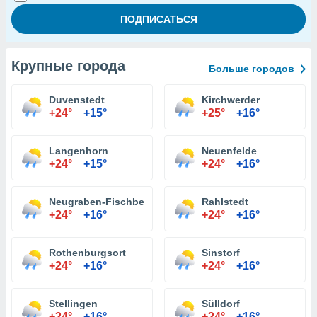
Крупные города
Больше городов
Duvenstedt
Kirchwerder
+24°
+15°
+25°
+16°
Langenhorn
Neuenfelde
+24°
+15°
+24°
+16°
Neugraben-Fischbek
Rahlstedt
+24°
+16°
+24°
+16°
Rothenburgsort
Sinstorf
+24°
+16°
+24°
+16°
Stellingen
Sülldorf
+24°
+16°
+24°
+16°