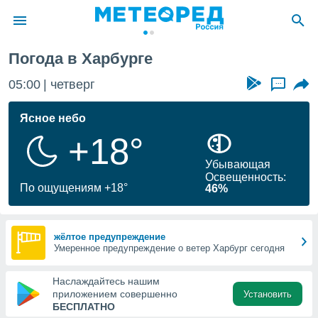
Погода в Харбурге
ие о
циальности
05:00
четверг
...
oda.com
)
Ясное небо
+18°
алами,
тировать
Убывающая
ество
Освещенность:
яемой
По ощущениям +18°
46%
. Вы можете
ступ к этому
используя
едующих
жёлтое предупреждение
Умеренное предупреждение о ветер Харбург сегодня
файлы
Наслаждайтесь нашим
олучить
приложением совершенно
Установить
й доступ
БЕСПЛАТНО