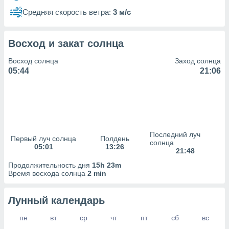
сервисов.
Средняя скорость ветра:
3 м/с
 наших 1199
неров
Восход и закат солнца
Восход солнца
Заход солнца
05:44
21:06
Последний луч
Первый луч солнца
Полдень
солнца
05:01
13:26
21:48
Продолжительность дня
15h 23m
Время восхода солнца
2 min
Лунный календарь
пн
вт
ср
чт
пт
сб
вс