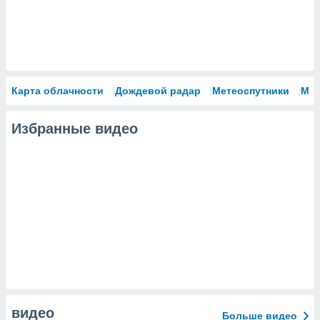
Карта облачности
Дождевой радар
Метеоспутники
Мо
Избранные видео
видео
Больше видео