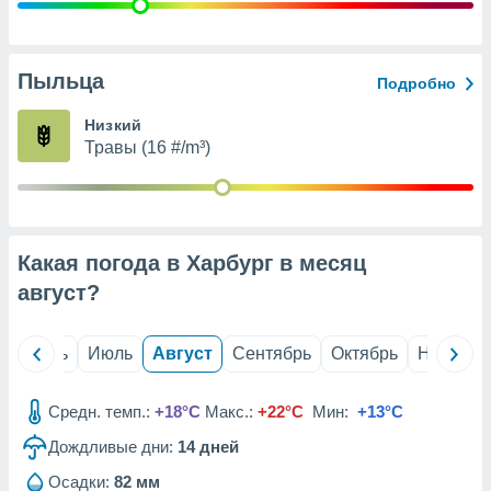
с помощью
или
данных из
чников,
Пыльца
Подробно
и
вование
Низкий
Травы (16 #/m³)
ие
х данных
контента.
ные
и
Какая погода в Харбург в месяц
ция
м
август
?
я
рованная
й
Июнь
Июль
Август
Сентябрь
Октябрь
Ноябрь
нтент,
е
сти рекламы
Средн. темп.:
+18°C
Макс.:
+22°C
Мин:
+13°C
Дождливые дни:
14
дней
ие сведения
и и
Осадки:
82 мм