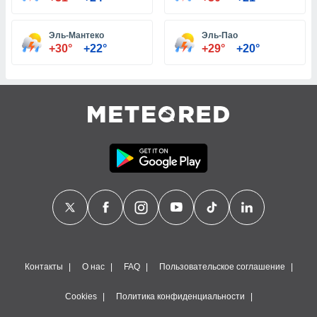
днако вы
сматривать
Эль-Мантеко
Эль-Пао
+30°
+22°
+29°
+20°
изированную
 можете
от установки
ться
нашему веб-
дписке,
у
».
гласия мы и
ры
 файлы
кальные
торы или
 технологии
я,
Контакты
О нас
FAQ
Пользовательское соглашение
оступа и
ерсональных
Cookies
Политика конфиденциальности
их как
 о вашем