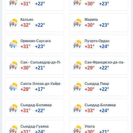
+31°
+22°
+30°
+23°
и,
Кальяо
Марипа
 файлам
+32°
+22°
+30°
+23°
примете
айлов
Ориноко Caycara
Пуэрто-Ордас
+31°
+23°
+31°
+24°
се равно
должать
ся нашим
Сан - Сальвадор-де-Поль
Сан-Франциско-де-ла-Пара
pogoda.com.
+30°
+21°
+29°
+22°
ае мы
м, что
овлены
Санта-Элена-де-Уайрен
Сьюдад Пиар
айлы cookie,
+28°
+17°
+30°
+22°
обходимы
ения
 веб-сайту,
Сьюдад-Боливар
Сьюдад-Боливар
файлы cookie
+31°
+22°
+33°
+24°
пользоваться
 действий
рекламы или
Сьюдад-Гуаяна
Упата
рованного
+31°
+24°
+30°
+21°