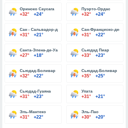
Ориноко Caycara
Пуэрто-Ордас
+32°
+24°
+32°
+24°
Сан - Сальвадор-де-Поль
Сан-Франциско-де-ла-
+31°
+21°
+31°
+22°
Санта-Элена-де-Уайрен
Сьюдад Пиар
+27°
+18°
+33°
+23°
Сьюдад-Боливар
Сьюдад-Боливар
+32°
+22°
+35°
+25°
Сьюдад-Гуаяна
Упата
+31°
+23°
+31°
+21°
Эль-Мантеко
Эль-Пао
+31°
+22°
+30°
+20°