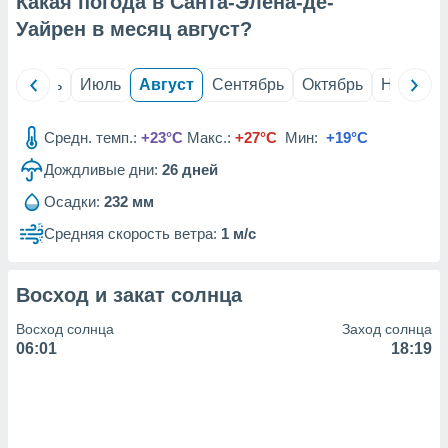
Какая погода в Санта-Элена-де-
с помощью
или
Уайрен в месяц
август
?
данных из
чников,
и
й
Июнь
Июль
Август
Сентябрь
Октябрь
Ноябрь
вование
ие
Средн. темп.:
+23°C
Макс.:
+27°C
Мин:
+19°C
х данных
Дождливые дни:
26
дней
контента.
Осадки:
232 мм
ные
и
Средняя скорость ветра:
1 м/с
ция
м
я
Восход и закат солнца
рованная
Восход солнца
Заход солнца
нтент,
06:01
18:19
е
сти рекламы
ие сведения
и и