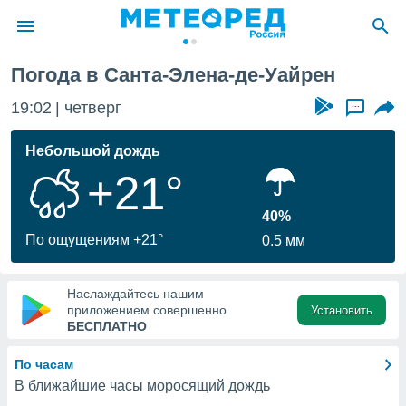
йрен
Погода в Санта-Элена-де-Уайрен
ие о
циальности
19:02
четверг
...
oda.com
)
Небольшой дождь
+21°
алами,
тировать
ество
40%
яемой
По ощущениям +21°
0.5 мм
. Вы можете
ступ к этому
используя
Наслаждайтесь нашим
едующих
приложением совершенно
Установить
БЕСПЛАТНО
файлы
По часам
олучить
В ближайшие часы моросящий дождь
й доступ