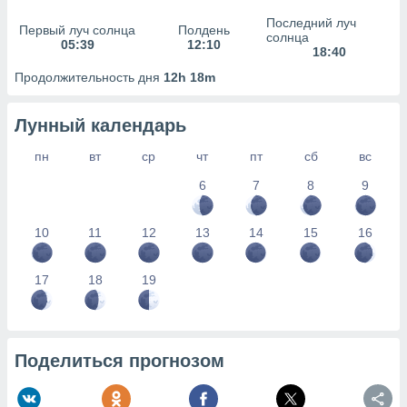
сервисов.
Последний луч
Первый луч солнца
Полдень
 наших 1199
солнца
05:39
12:10
неров
18:40
Продолжительность дня
12h 18m
Лунный календарь
пн
вт
ср
чт
пт
сб
вс
6
7
8
9
10
11
12
13
14
15
16
17
18
19
Поделиться прогнозом