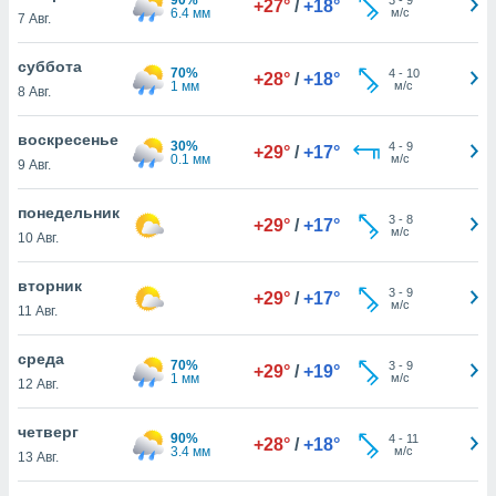
+27°
/
+18°
 и
6.4 мм
м/с
7 Авг.
ть действия
я на веб-
суббота
же
70%
4
-
10
+28°
/
+18°
1 мм
м/с
пределенный
8 Авг.
обы
вам рекламу
воскресенье
30%
4
-
9
+29°
/
+17°
зированный
0.1 мм
м/с
9 Авг.
го основе.
айти
понедельник
ьную
3
-
8
+29°
/
+17°
м/с
10 Авг.
 в нашей
йлов cookie
ремя
вторник
3
-
9
+29°
/
+17°
гласие,
м/с
11 Авг.
опку
спользования
среда
 cookie
70%
3
-
9
+29°
/
+19°
1 мм
м/с
12 Авг.
нную в
и нашего
четверг
90%
4
-
11
+28°
/
+18°
3.4 мм
м/с
13 Авг.
ОГО ВЫ