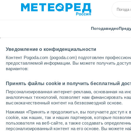
Погода
видео
Пред
Уведомление о конфиденциальности
Контент Pogoda.com (pogoda.com) подготовлен профессион
предоставляемой информации. Вы можете получить доступ 
вариантов:
Главная
Венесуэла
Штат Боливара
Сьюдад-
Принять файлы cookie и получить бесплатный дос
Персонализированная интернет-реклама, основанная на ин
Погода в Сьюдад-Бол
аналогичных технологий, позволяет нам финансировать на
высококачественный контент на безвозмездной основе.
20:06
четверг
Нажимая «Принять и продолжить», вы получаете доступ к в
cookie, как наших, так и наших партнеров, которые позвол
пользователя на веб-сайте, а также создавать определенн
Небольшой дождь
персонализированный контент на его основе. Вы можете 