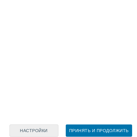
Лунный календарь
пн
вт
ср
чт
пт
сб
вс
6
7
8
9
10
11
12
13
14
15
16
17
18
19
НАСТРОЙКИ
ПРИНЯТЬ И ПРОДОЛЖИТЬ
30