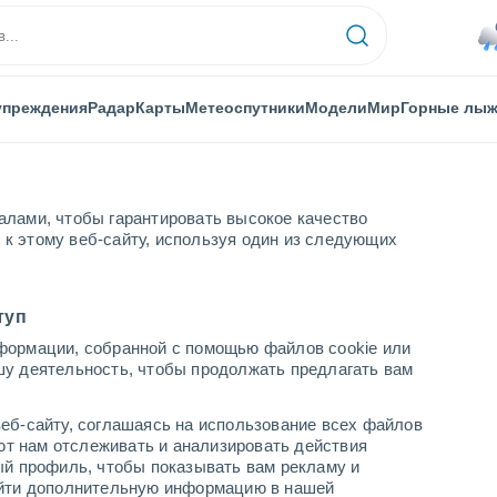
упреждения
Радар
Карты
Метеоспутники
Модели
Мир
Горные лы
алами, чтобы гарантировать высокое качество
к этому веб-сайту, используя один из следующих
Боливар
туп
формации, собранной с помощью файлов cookie или
ивар (Боливар)
шу деятельность, чтобы продолжать предлагать вам
...
еб-сайту, соглашаясь на использование всех файлов
яют нам отслеживать и анализировать действия
По часам
ый профиль, чтобы показывать вам рекламу и
В ближайшие часы облачно
найти дополнительную информацию в нашей