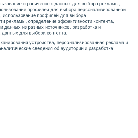
ользование ограниченных данных для выбора рекламы,
-
9
м/с
3
-
9
м/с
3
-
8
м/с
4
-
8
м/с
пользование профилей для выбора персонализированной
а, использование профилей для выбора
ти рекламы, определение эффективности контента,
, 6 августа
и данных из разных источников, разработка и
 данных для выбора контента.
чность
Северо-восточный
1 Низкий
канирования устройства, персонализированная реклама и
°
5
-
11 м/с
FPS:
нет
аналитические сведения об аудитории и разработка
ь
восточный
0 Низкий
°
4
-
11 м/с
FPS:
нет
ь
восточный
0 Низкий
°
5
-
9 м/с
FPS:
нет
ь
Северо-восточный
0 Низкий
°
4
-
9 м/с
FPS:
нет
чность
Северо-восточный
0 Низкий
°
4
-
9 м/с
FPS:
нет