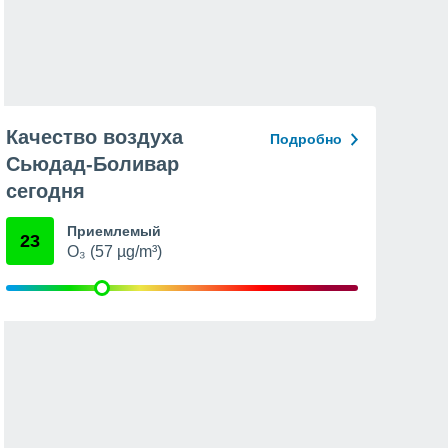
Качество воздуха
Подробно
Сьюдад-Боливар
сегодня
Приемлемый
23
O₃ (57 µg/m³)