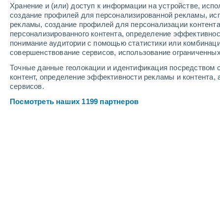
Хранение и (или) доступ к информации на устройстве, исп
4
-
9
м/с
4
-
8
м/с
6
-
12
м/с
создание профилей для персонализированной рекламы, ис
рекламы, создание профилей для персонализации контент
персонализированного контента, определение эффективнос
Погода в Ориноко Caycara cегодня
,
понимание аудитории с помощью статистики или комбинаци
совершенствование сервисов, использование ограниченных
Облачно и ясно
+31°
15:00
Точные данные геолокации и идентификация посредством с
Ощущаемая т.
+36°
контент, определение эффективности рекламы и контента, 
сервисов.
Небольшой дожд
30%
+30°
16:00
Посмотреть наших 1199 партнеров
0.4 мм
Ощущаемая т.
+35°
Небольшой дожд
30%
+30°
17:00
0.3 мм
Ощущаемая т.
+34°
Облачно и ясно
+29°
18:00
Ощущаемая т.
+34°
Небольшой дожд
30%
+26°
19:00
0.5 мм
Ощущаемая т.
+29°