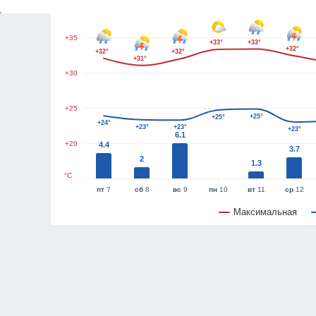
+40
+35
+33°
+33°
+32°
+32°
+32°
+31°
+30
+25
+25°
+25°
+24°
+23°
+23°
+23°
6.1
+20
4.4
3.7
2
1.3
°C
пт
7
сб
8
вс
9
пн
10
вт
11
ср
12
Максимальная