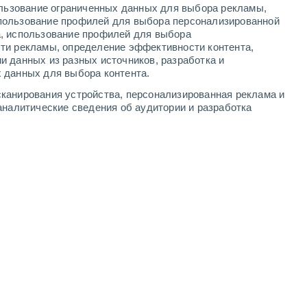
ользование ограниченных данных для выбора рекламы,
4
-
9
м/с
3
-
7
м/с
4
-
8
м/с
1
-
6
м/с
пользование профилей для выбора персонализированной
а, использование профилей для выбора
ти рекламы, определение эффективности контента,
 7 августа
и данных из разных источников, разработка и
 данных для выбора контента.
восточный
6 Высокий
канирования устройства, персонализированная реклама и
4
-
9 м/с
FPS:
15-25
аналитические сведения об аудитории и разработка
ь
Северо-восточный
3 Средний
3
-
9 м/с
FPS:
6-10
ь
восточный
1 Низкий
4
-
8 м/с
FPS:
нет
восточный
0 Низкий
2
-
7 м/с
FPS:
нет
ь
восточный
0 Низкий
6
-
10 м/с
FPS:
нет