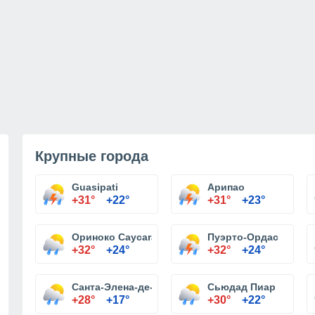
Крупные города
Guasipati
Арипао
+31°
+22°
+31°
+23°
Ориноко Caycara
Пуэрто-Ордас
+32°
+24°
+32°
+24°
Санта-Элена-де-Уайрен
Сьюдад Пиар
+28°
+17°
+30°
+22°