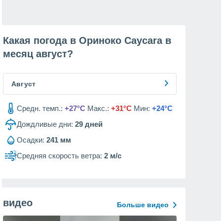
Какая погода в Ориноко Caycara в
месяц
август
?
Август
Средн. темп.:
+27°C
Макс.:
+31°C
Мин:
+24°C
Дождливые дни:
29
дней
Осадки:
241 мм
Средняя скорость ветра:
2 м/с
видео
Больше видео