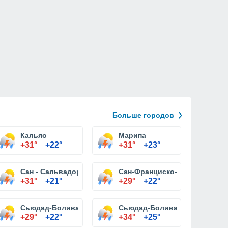
Больше городов
Кальяо
Марипа
+31°
+22°
+31°
+23°
Сан - Сальвадор-де-Поль
Сан-Франциско-де-ла-Парагу
+31°
+21°
+29°
+22°
Сьюдад-Боливар
Сьюдад-Боливар
+29°
+22°
+34°
+25°