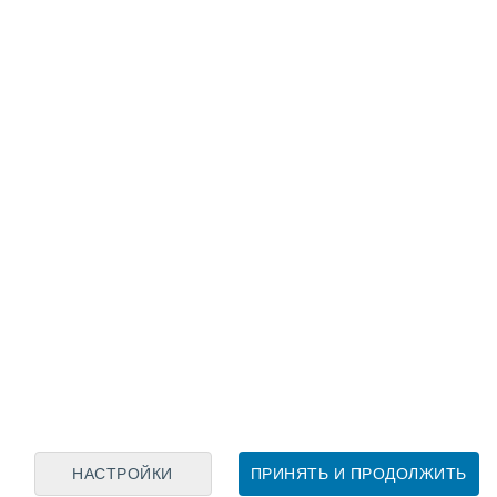
Лунный календарь
пн
вт
ср
чт
пт
сб
вс
7
8
9
10
11
12
13
14
15
16
17
18
19
20
НАСТРОЙКИ
ПРИНЯТЬ И ПРОДОЛЖИТЬ