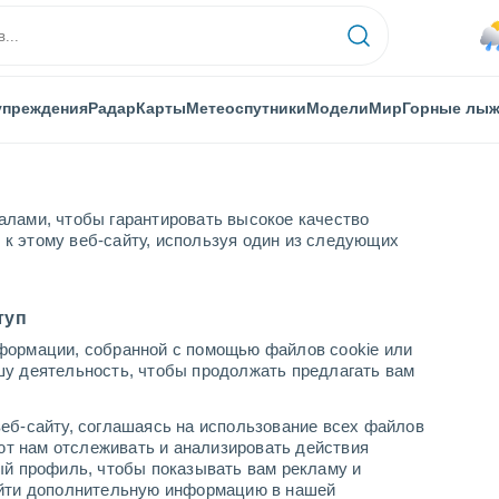
упреждения
Радар
Карты
Метеоспутники
Модели
Мир
Горные лы
алами, чтобы гарантировать высокое качество
к этому веб-сайту, используя один из следующих
Caycara
туп
формации, собранной с помощью файлов cookie или
cara
шу деятельность, чтобы продолжать предлагать вам
...
еб-сайту, соглашаясь на использование всех файлов
яют нам отслеживать и анализировать действия
По часам
ый профиль, чтобы показывать вам рекламу и
В ближайшие часы влажная
найти дополнительную информацию в нашей
удушающая жара