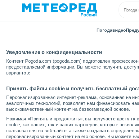
Погода
видео
Пред
Уведомление о конфиденциальности
Контент Pogoda.com (pogoda.com) подготовлен профессион
предоставляемой информации. Вы можете получить доступ 
вариантов:
Главная
Венесуэла
Штат Боливара
Ориноко 
Принять файлы cookie и получить бесплатный дос
Персонализированная интернет-реклама, основанная на ин
Погода в Ориноко Cay
аналогичных технологий, позволяет нам финансировать на
высококачественный контент на безвозмездной основе.
15:05
пятница
Нажимая «Принять и продолжить», вы получаете доступ к в
cookie, как наших, так и наших партнеров, которые позвол
пользователя на веб-сайте, а также создавать определенн
Облачно и ясно
персонализированный контент на его основе. Вы можете 