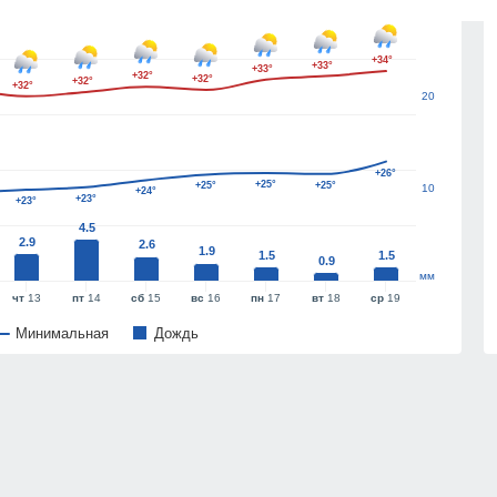
30
+34°
+33°
+33°
+32°
+32°
+32°
+32°
20
+26°
+25°
+25°
+25°
10
+24°
+23°
+23°
4.5
2.9
2.6
1.9
1.5
1.5
0.9
мм
чт
13
пт
14
сб
15
вс
16
пн
17
вт
18
ср
19
Минимальная
Дождь