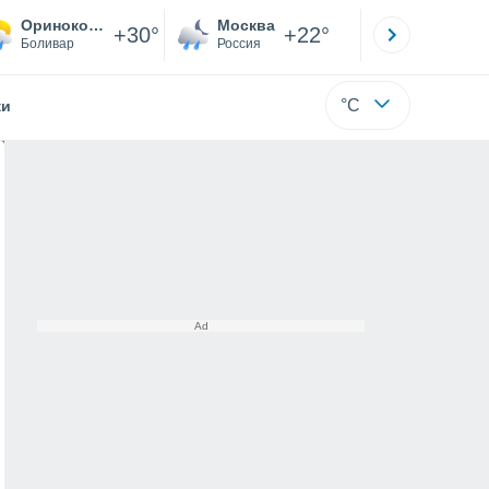
Ориноко Caycara
Москва
Санкт-
+30°
+22°
Боливар
Россия
Са
°C
жи