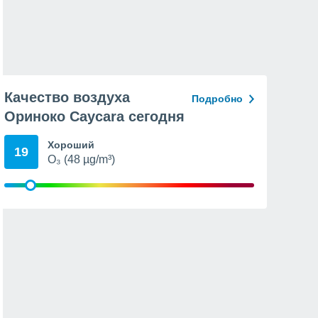
Качество воздуха
Подробно
Ориноко Caycara сегодня
Хороший
19
O₃ (48 µg/m³)