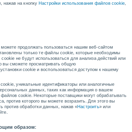
е, нажав на кнопку
Настройки использования файлов cookie
,
ый
но можете продолжать пользоваться нашим веб-сайтом
становлены только те файлы cookie, которые необходимы
адар
Метеоспутники
Модели
 cookie не будут использоваться для анализа действий или
ко вы сможете просматривать общую
установки cookie и воспользоваться доступом к нашему
недельник
вторник
среда
четверг
cookie, уникальные идентификаторы или аналогичные
10 Авг.
11 Авг.
12 Авг.
13 Авг.
 персональных данных, таких как информация о вашем
ы файлов cookie. Некоторые поставщики могут обрабатывать
а, против которого вы можете возразить. Для этого вы
ть против обработки данных, нажав «
Настроить
» или
80%
90%
80%
йте.
1.3 мм
3.7 мм
2.9 мм
33°
/
+25°
+33°
/
+25°
+32°
/
+23°
+32°
/
+23°
ющим образом: