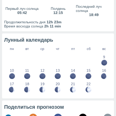
сервисов.
Последний луч
Первый луч солнца
Полдень
 наших 1199
солнца
05:42
12:15
неров
18:49
Продолжительность дня
12h 23m
Время восхода солнца
2h 11 min
Лунный календарь
пн
вт
ср
чт
пт
сб
вс
9
10
11
12
13
14
15
16
17
18
19
20
21
22
Поделиться прогнозом