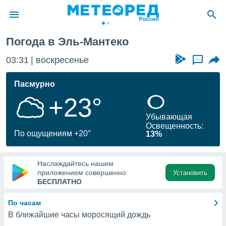
Погода в Эль-Мантеко
ие о
циальности
03:31
воскресенье
...
oda.com
)
Пасмурно
+23°
алами,
тировать
Убывающая
ество
Освещенность:
яемой
По ощущениям +20°
13%
. Вы можете
ступ к этому
используя
Наслаждайтесь нашим
едующих
приложением совершенно
Установить
БЕСПЛАТНО
файлы
По часам
олучить
В ближайшие часы моросящий дождь
й доступ