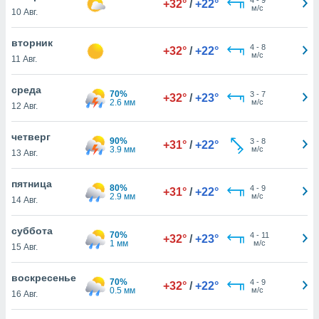
+32°
/
+22°
 и
м/с
10 Авг.
ть действия
я на веб-
вторник
же
4
-
8
+32°
/
+22°
м/с
пределенный
11 Авг.
обы
вам рекламу
среда
70%
3
-
7
+32°
/
+23°
зированный
2.6 мм
м/с
12 Авг.
го основе.
айти
четверг
ьную
90%
3
-
8
+31°
/
+22°
3.9 мм
м/с
13 Авг.
 в нашей
йлов cookie
ремя
пятница
80%
4
-
9
+31°
/
+22°
гласие,
2.9 мм
м/с
14 Авг.
опку
спользования
суббота
 cookie
70%
4
-
11
+32°
/
+23°
1 мм
м/с
15 Авг.
нную в
и нашего
воскресенье
70%
4
-
9
+32°
/
+22°
0.5 мм
м/с
16 Авг.
ОГО ВЫ