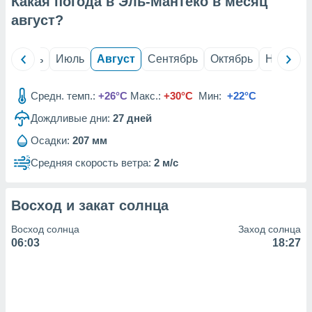
Какая погода в Эль-Мантеко в месяц
с помощью
или
август
?
данных из
чников,
и
й
Июнь
Июль
Август
Сентябрь
Октябрь
Ноябрь
вование
ие
Средн. темп.:
+26°C
Макс.:
+30°C
Мин:
+22°C
х данных
Дождливые дни:
27
дней
контента.
Осадки:
207 мм
ные
и
Средняя скорость ветра:
2 м/с
ция
м
я
Восход и закат солнца
рованная
Восход солнца
Заход солнца
нтент,
06:03
18:27
е
сти рекламы
ие сведения
и и