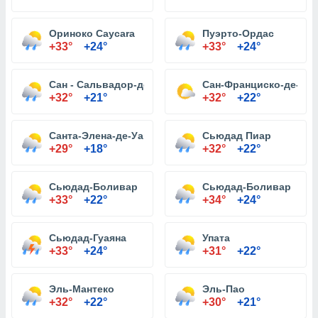
Ориноко Caycara
Пуэрто-Ордас
+33°
+24°
+33°
+24°
Сан - Сальвадор-де-Поль
Сан-Франциско-де-ла-
+32°
+21°
+32°
+22°
Санта-Элена-де-Уайрен
Сьюдад Пиар
+29°
+18°
+32°
+22°
Сьюдад-Боливар
Сьюдад-Боливар
+33°
+22°
+34°
+24°
Сьюдад-Гуаяна
Упата
+33°
+24°
+31°
+22°
Эль-Мантеко
Эль-Пао
+32°
+22°
+30°
+21°