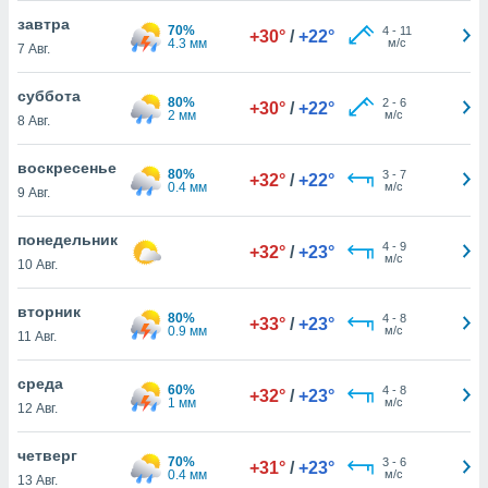
 и
завтра
ть действия
70%
4
-
11
+30°
/
+22°
4.3 мм
м/с
я на веб-
7 Авг.
же
пределенный
суббота
80%
2
-
6
+30°
/
+22°
обы
2 мм
м/с
8 Авг.
вам рекламу
зированный
воскресенье
го основе.
80%
3
-
7
+32°
/
+22°
0.4 мм
м/с
9 Авг.
айти
ьную
 в нашей
понедельник
4
-
9
+32°
/
+23°
йлов cookie
м/с
10 Авг.
ремя
гласие,
вторник
опку
80%
4
-
8
+33°
/
+23°
0.9 мм
м/с
11 Авг.
спользования
 cookie
нную в
среда
60%
4
-
8
+32°
/
+23°
и нашего
1 мм
м/с
12 Авг.
четверг
70%
3
-
6
ОГО ВЫ
+31°
/
+23°
0.4 мм
м/с
13 Авг.