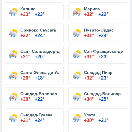
Кальяо
Марипа
+33°
+23°
+32°
+22°
Ориноко Caycara
Пуэрто-Ордас
+32°
+24°
+31°
+24°
Сан - Сальвадор-де-Поль
Сан-Франциско-де-ла-
+31°
+20°
+31°
+23°
Санта-Элена-де-Уайрен
Сьюдад Пиар
+28°
+18°
+32°
+23°
Сьюдад-Боливар
Сьюдад-Боливар
+30°
+22°
+34°
+25°
Сьюдад-Гуаяна
Упата
+31°
+24°
+30°
+21°