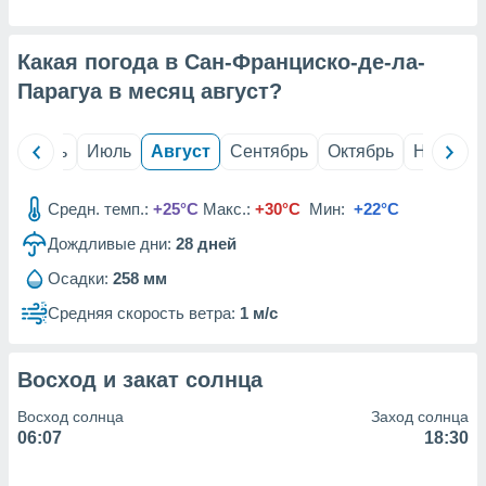
с помощью
или
данных из
Какая погода в Сан-Франциско-де-ла-
чников,
и
Парагуа в месяц
август
?
вование
ие
й
Июнь
Июль
Август
Сентябрь
Октябрь
Ноябрь
х данных
контента.
Средн. темп.:
+25°C
Макс.:
+30°C
Мин:
+22°C
ные
и
Дождливые дни:
28
дней
ция
Осадки:
258 мм
м
я
Средняя скорость ветра:
1 м/с
рованная
нтент,
Восход и закат солнца
е
сти рекламы
Восход солнца
Заход солнца
06:07
18:30
ие сведения
и и