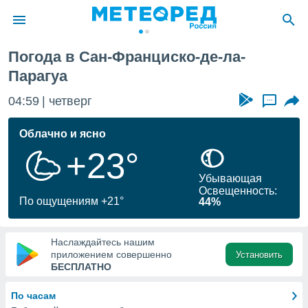
а-Парагуа
Погода в Сан-Франциско-де-ла-
ие о
Парагуа
циальности
oda.com
04:59
четверг
...
)
Облачно и ясно
алами,
тировать
+23°
ество
яемой
Убывающая
. Вы можете
Освещенность:
По ощущениям +21°
ступ к этому
44%
используя
едующих
Наслаждайтесь нашим
приложением совершенно
Установить
БЕСПЛАТНО
файлы
олучить
й доступ
По часам