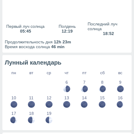
сервисов.
 наших 1199
неров
Последний луч
Первый луч солнца
Полдень
солнца
05:45
12:19
18:52
Продолжительность дня
12h 23m
Время восхода солнца
46 min
Лунный календарь
пн
вт
ср
чт
пт
сб
вс
6
7
8
9
10
11
12
13
14
15
16
17
18
19