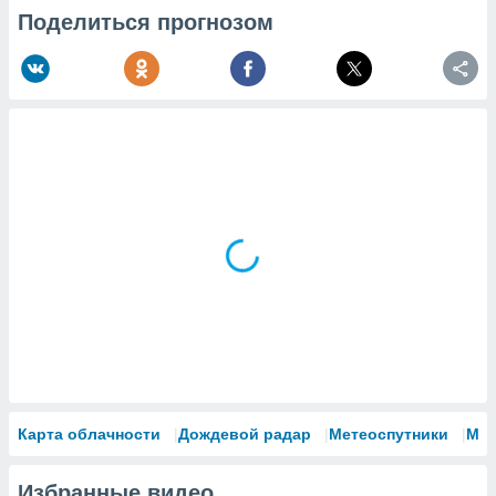
Поделиться прогнозом
Карта облачности
Дождевой радар
Метеоспутники
Мо
Избранные видео