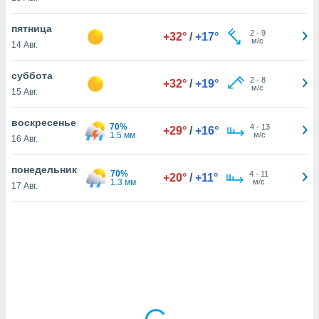
пятница
2
-
9
+32°
/
+17°
и,
м/с
14 Авг.
 файлам
суббота
2
-
8
+32°
/
+19°
примете
м/с
15 Авг.
айлов
се равно
воскресенье
должать
70%
4
-
13
+29°
/
+16°
1.5 мм
м/с
16 Авг.
ся нашим
pogoda.com.
ае мы
понедельник
70%
4
-
11
+20°
/
+11°
м, что
1.3 мм
м/с
17 Авг.
овлены
айлы cookie,
обходимы
ения
 веб-сайту,
файлы cookie
пользоваться
 действий
рекламы или
рованного