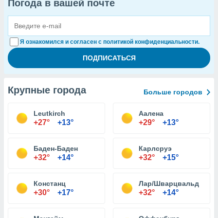
Погода в вашей почте
Я ознакомился и согласен с политикой конфиденциальности.
Крупные города
Больше городов
Leutkirch
Аалена
+27°
+13°
+29°
+13°
Баден-Баден
Карлсруэ
+32°
+14°
+32°
+15°
Констанц
Лар/Шварцвальд
+30°
+17°
+32°
+14°