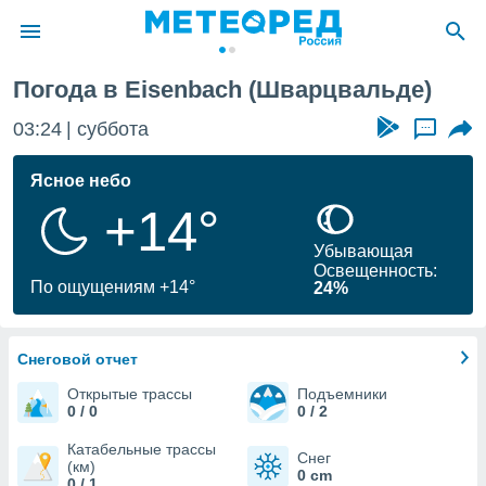
цвальд)
Погода в Eisenbach (Шварцвальде)
ие о
циальности
03:24
суббота
...
oda.com
)
Ясное небо
+14°
алами,
тировать
Убывающая
ество
Освещенность:
яемой
По ощущениям +14°
24%
. Вы можете
ступ к этому
используя
едующих
Снеговой отчет
Открытые трассы
Подъемники
0 / 0
0 / 2
файлы
олучить
Катабельные трассы
Снег
й доступ
(км)
0 cm
0 / 1