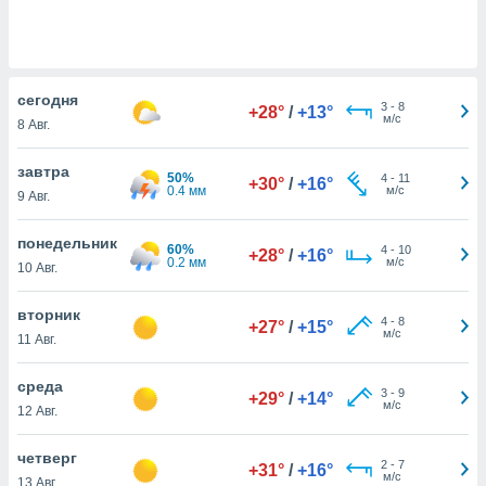
 и
ть действия
я на веб-
же
пределенный
cегодня
3
-
8
обы
+28°
/
+13°
м/с
8 Авг.
вам рекламу
зированный
завтра
го основе.
50%
4
-
11
+30°
/
+16°
0.4 мм
м/с
айти
9 Авг.
ьную
 в нашей
понедельник
60%
4
-
10
+28°
/
+16°
йлов cookie
0.2 мм
м/с
10 Авг.
ремя
гласие,
вторник
опку
4
-
8
+27°
/
+15°
м/с
спользования
11 Авг.
 cookie
нную в
среда
3
-
9
+29°
/
+14°
и нашего
м/с
12 Авг.
четверг
ОГО ВЫ
2
-
7
+31°
/
+16°
м/с
13 Авг.